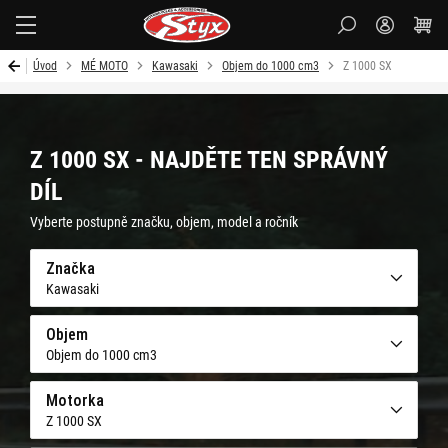
Styx-
cz
Úvod
MÉ MOTO
Kawasaki
Objem do 1000 cm3
Z 1000 SX
Z 1000 SX - NAJDĚTE TEN SPRÁVNÝ
DÍL
Vyberte postupně značku, objem, model a ročník
Značka
Kawasaki
Objem
Objem do 1000 cm3
Motorka
Z 1000 SX