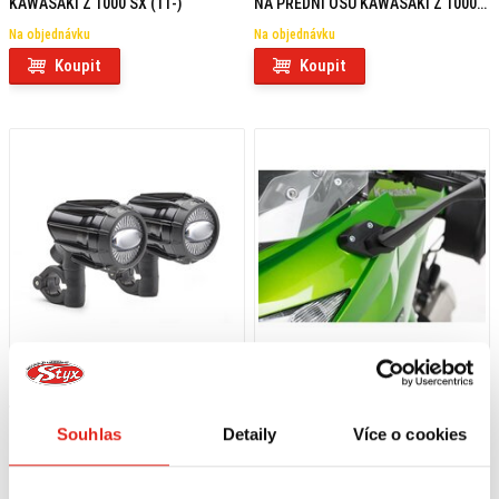
KAWASAKI Z 1000 SX (11-)
NA PŘEDNÍ OSU KAWASAKI Z 1000
SX (16-)
Na objednávku
Na objednávku
Koupit
Koupit
7 239 Kč
s DPH
1 209 Kč
s DPH
Souhlas
Detaily
Více o cookies
GIVI PŘÍDAVNÁ SVĚTLA LED S322
SW MOTECH ROZŠÍŘENÍ ZPĚTNÝCH
ZRCÁTEK
Na objednávku
Na objednávku