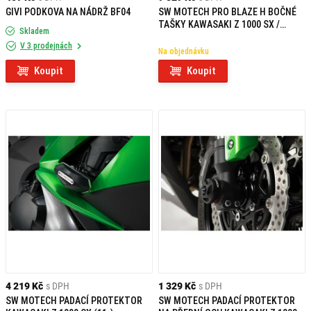
GIVI PODKOVA NA NÁDRŽ BF04
SW MOTECH PRO BLAZE H BOČNÉ
TAŠKY KAWASAKI Z 1000 SX /
Skladem
NINJA 1000 SX / 1100 SX/SE
V 3 prodejnách
Na objednávku
Koupit
Koupit
4 219 Kč
s DPH
1 329 Kč
s DPH
SW MOTECH PADACÍ PROTEKTOR
SW MOTECH PADACÍ PROTEKTOR