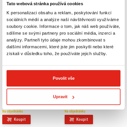
Tato webová stránka používá cookies
Koupit
Koupit
K personalizaci obsahu a reklam, poskytování funkcí
sociálních médií a analýze naší návštěvnosti využíváme
soubory cookie. Informace o tom, jak náš web používáte,
sdílíme se svými partnery pro sociální média, inzerci a
analýzy. Partneři tyto údaje mohou zkombinovat s
dalšími informacemi, které jste jim poskytli nebo které
získali v důsledku toho, že používáte jejich služby.
Povolit vše
9 649 Kč
s DPH
3 139 Kč
s DPH
Upravit
SW MOTECH PRO BLAZE H BOČNÍ
SW MOTECH ŘADÍCÍ PÁKA
TAŠKY KAWASAKI Z1000 SX/NINJA
1000SX
Na objednávku
Na objednávku
Koupit
Koupit