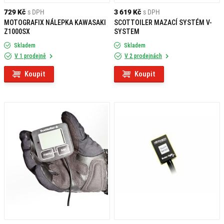
729 Kč
s DPH
3 619 Kč
s DPH
MOTOGRAFIX NÁLEPKA KAWASAKI
SCOTTOILER MAZACÍ SYSTÉM V-
Z1000SX
SYSTEM
Skladem
Skladem
V 1 prodejně
V 2 prodejnách
Koupit
Koupit