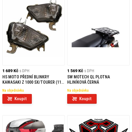
1 689 Kč
s DPH
1 569 Kč
s DPH
HS MOTO PŘEDNÍ BLINKRY
SW MOTECH QL PLOTNA
KAWASAKI Z 1000 SX/TOURER (11-
HLINÍKOVÁ ČERNÁ
16)
Na objednávku
Na objednávku
Koupit
Koupit