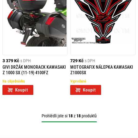
3 379 Kč
s DPH
729 Kč
s DPH
GIVI DRŽÁK MONORACK KAWASAKI
MOTOGRAFIX NÁLEPKA KAWASAKI
Z 1000 SX (11-19) 4100FZ
Z1000SX
Na objednávku
Vypredané
Koupit
Koupit
Prohlédli jste si
18
z
18
produktů