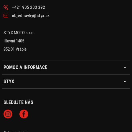
+421 905 203 392
objednavky@styx.sk
STYX MOTO s.r.o.
Hlavná 1405
952 01 Vráble
POMOC A INFORMACE
STYX
SLEDUJTE NÁS