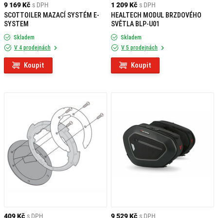
9 169 Kč
s DPH
1 209 Kč
s DPH
SCOTTOILER MAZACÍ SYSTÉM E-
HEALTECH MODUL BRZDOVÉHO
SYSTEM
SVĚTLA BLP-U01
Skladem
Skladem
V 4 prodejnách
V 5 prodejnách
Koupit
Koupit
409 Kč
s DPH
9 529 Kč
s DPH