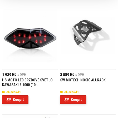
1 929 Kč
s DPH
3 859 Kč
s DPH
HS MOTO LED BRZDOVÉ SVĚTLO
SW MOTECH NOSIČ ALURACK
KAWASAKI Z 1000 (10-
13)/SX/TOURER (11-13)/KLE 650
Na objednávku
Na objednávku
VERSYS (10-14)
Koupit
Koupit