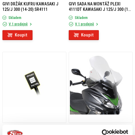
GIVI DRŽÁK KUFRU KAWASAKI J
GIVI SADA NA MONTÁŽ PLEXI
125/J 300 (14-20) SR4111
4111DT KAWASAKI J 125/J 300 (14-
19) D4111KIT
Skladem
Skladem
V 1 prodejně
V 1 prodejně
Koupit
Koupit
1 209 Kč
s DPH
3 859 Kč
s DPH
HEALTECH MODUL BRZDOVÉHO
GIVI PLEXI KAWASAKI J 125/J 300