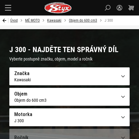
Styx-
cz
Úvod
MÉ MOTO
Kawasaki
Objem do 600 cm3
J 300
J 300 - NAJDĚTE TEN SPRÁVNÝ DÍL
Vyberte postupně značku, objem, model a ročník
Značka
Kawasaki
Objem
Objem do 600 cm3
Motorka
J 300
Ročník