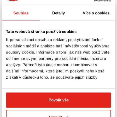
SVĚTLA BLP-U01
(14-19) 4111DT
Skladem
Skladem
Souhlas
Detaily
Více o cookies
V 5 prodejnách
V 1 prodejně
Koupit
Koupit
Tato webová stránka používá cookies
K personalizaci obsahu a reklam, poskytování funkcí
sociálních médií a analýze naší návštěvnosti využíváme
soubory cookie. Informace o tom, jak náš web používáte,
sdílíme se svými partnery pro sociální média, inzerci a
analýzy. Partneři tyto údaje mohou zkombinovat s
dalšími informacemi, které jste jim poskytli nebo které
získali v důsledku toho, že používáte jejich služby.
Povolit vše
2 169 Kč
s DPH
GIVI DRŽÁK KUFRU MONOLOCK