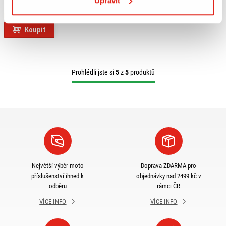
Upravit
KAWASAKI J 125/J 300 (14-20)
SR4111MM
Na objednávku
Koupit
Prohlédli jste si
5
z
5
produktů
Největší výběr moto
Doprava ZDARMA pro
příslušenství ihned k
objednávky nad 2499 kč v
odběru
rámci ČR
VÍCE INFO
VÍCE INFO