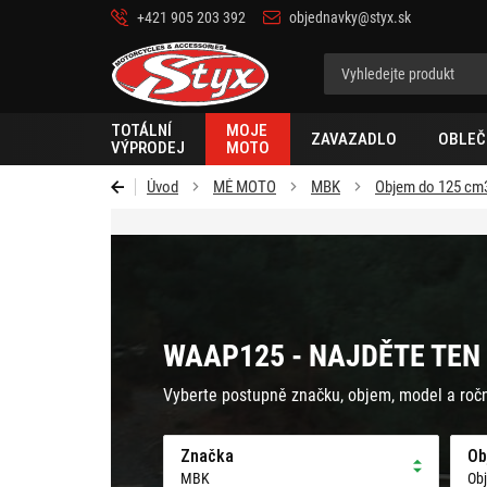
+421 905 203 392
objednavky@styx.sk
Styx-
cz
TOTÁLNÍ
MOJE
ZAVAZADLO
OBLEČ
VÝPRODEJ
MOTO
Úvod
MÉ MOTO
MBK
Objem do 125 cm
WAAP125 - NAJDĚTE TEN
Vyberte postupně značku, objem, model a roč
Značka
Ob
MBK
Ob