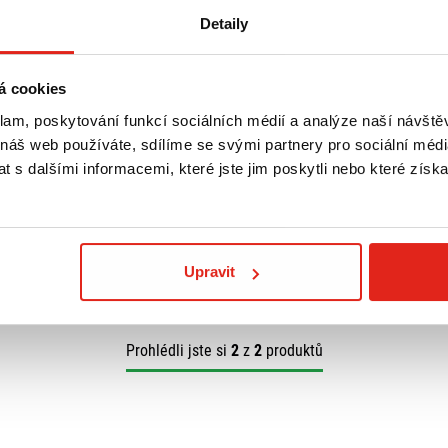
Detaily
á cookies
klam, poskytování funkcí sociálních médií a analýze naší návšt
HA BW'S
PHOON
 náš web používáte, sdílíme se svými partnery pro sociální média
WAY 288A
 s dalšími informacemi, které jste jim poskytli nebo které získa
Upravit
Prohlédli jste si
2
z
2
produktů