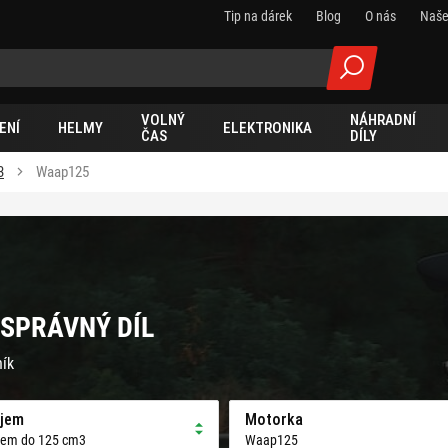
Tip na dárek
Blog
O nás
Naše
VOLNÝ
NÁHRADNÍ
ENÍ
HELMY
ELEKTRONIKA
ČAS
DÍLY
3
Waap125
 SPRÁVNÝ DÍL
ník
jem
Motorka
jem do 125 cm3
Waap125