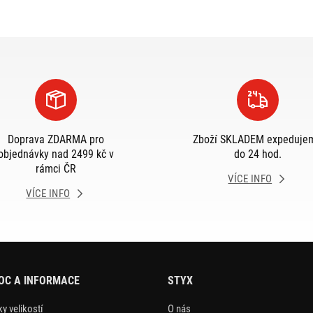
Doprava ZDARMA pro
Zboží SKLADEM expeduje
objednávky nad 2499 kč v
do 24 hod.
rámci ČR
VÍCE INFO
VÍCE INFO
OC A INFORMACE
STYX
y velikostí
O nás