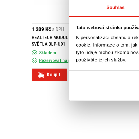
Souhlas
Tato webová stránka použív
1 209 Kč
s DPH
1 809 Kč
s DPH
K personalizaci obsahu a re
HEALTECH MODUL BRZDOVÉHO
GIVI PLEXI YAMA
SVĚTLA BLP-U01
125/PIAGGIO TY
cookie. Informace o tom, jak
50/125/MBK/KEE
tyto údaje mohou zkombinovat
Skladem
používáte jejich služby.
Rezervovat na prodejně
Na objednávku
Koupit
Koupit