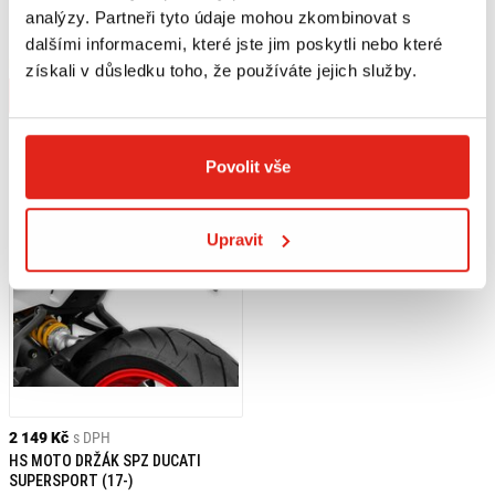
SW MOTECH PRAVÁ BOČNÍ TAŠKA
SW MOTECH LEVÁ BOČNÍ TAŠKA
analýzy. Partneři tyto údaje mohou zkombinovat s
LC1 9,8 L
LC2 13,5 L
dalšími informacemi, které jste jim poskytli nebo které
Na objednávku
Na objednávku
získali v důsledku toho, že používáte jejich služby.
Koupit
Koupit
Povolit vše
Upravit
2 149 Kč
s DPH
HS MOTO DRŽÁK SPZ DUCATI
SUPERSPORT (17-)