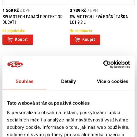
1 569 Kč
s DPH
3 739 Kč
s DPH
SW MOTECH PADACÍ PROTEKTOR
SW MOTECH LEVÁ BOČNÍ TAŠKA
DUCATI
LC1 9,8 L
Na objednávku
Na objednávku
Koupit
Koupit
Souhlas
Detaily
Více o cookies
Tato webová stránka používá cookies
K personalizaci obsahu a reklam, poskytování funkcí
sociálních médií a analýze naší návštěvnosti využíváme
soubory cookie. Informace o tom, jak náš web používáte,
3 739 Kč
s DPH
4 099 Kč
s DPH
sdílíme se svými partnery pro sociální média, inzerci a