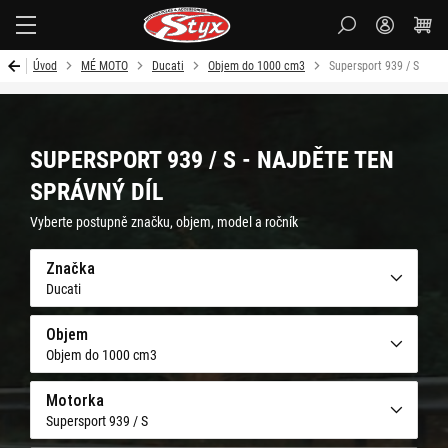
Styx-
cz
Úvod
MÉ MOTO
Ducati
Objem do 1000 cm3
Supersport 939 / S
SUPERSPORT 939 / S - NAJDĚTE TEN
SPRÁVNÝ DÍL
Vyberte postupně značku, objem, model a ročník
Značka
Ducati
Objem
Objem do 1000 cm3
Motorka
Supersport 939 / S