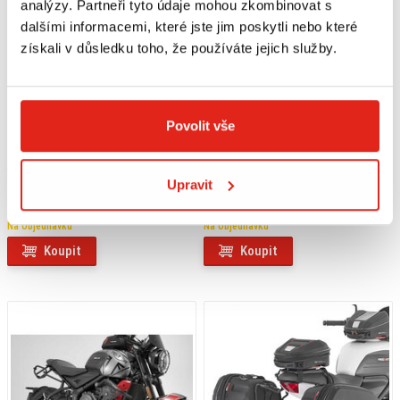
analýzy. Partneři tyto údaje mohou zkombinovat s
dalšími informacemi, které jste jim poskytli nebo které
získali v důsledku toho, že používáte jejich služby.
Povolit vše
3 379 Kč
s DPH
3 379 Kč
s DPH
Upravit
ZADNÝ NOSIČ GIVI TRIUMPH
SW MOTECH ČELNÍ VĚTROLAM
TRIDENT 660 (21) SR6419
TRIUMPH TRIDENT 660 (21-)
Na objednávku
Na objednávku
Koupit
Koupit