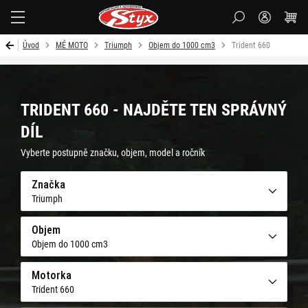
Styx-
cz
Úvod
MÉ MOTO
Triumph
Objem do 1000 cm3
Trident 660
TRIDENT 660 - NAJDĚTE TEN SPRÁVNÝ
DÍL
Vyberte postupně značku, objem, model a ročník
Značka
Triumph
Objem
Objem do 1000 cm3
Motorka
Trident 660