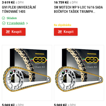
3 619 Kč
s DPH
16 759 Kč
s DPH
GIVI PLEXI UNIVERZÁLNÍ
SW MOTECH WP V-LOC 16/16 SADA
TÓNOVANÉ 140S
BOČNÝCH TAŠIEK TRIUMPH
TRIDENT 660 (21-25)
Skladem
V 2 prodejnách
Na objednávku
Koupit
Koupit
5 069 Kč
s DPH
5 069 Kč
s DPH