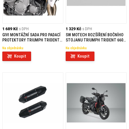
1 689 Kč
s DPH
1 329 Kč
s DPH
GIVI MONTÁŽNÍ SADA PRO PADACÍ
SW MOTECH ROZŠÍŘENÍ BOČNÍHO
PROTEKTORY TRIUMPH TRIDENT
STOJANU TRIUMPH TRIDENT 660
660 (21) SLD6419KIT
(21-)
Na objednávku
Na objednávku
Koupit
Koupit