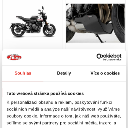
31 539 Kč
s DPH
3 619 Kč
s DPH
LEO VINCE VÝFUK LV ONE EVO S
SW MOTECH KRYT MOTORU
Souhlas
Detaily
Více o cookies
KATALYZÁTOREM TRIUMPH
TRIUMPH TRIDENT 660 (21-)
TRIDENT 660 (2021-2022) BLACK
Na objednávku
Na objednávku
Koupit
Koupit
Tato webová stránka používá cookies
K personalizaci obsahu a reklam, poskytování funkcí
sociálních médií a analýze naší návštěvnosti využíváme
soubory cookie. Informace o tom, jak náš web používáte,
sdílíme se svými partnery pro sociální média, inzerci a