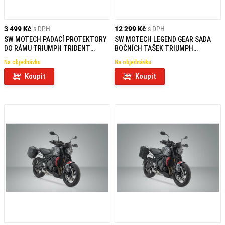
3 499 Kč
s DPH
12 299 Kč
s DPH
SW MOTECH PADACÍ PROTEKTORY
SW MOTECH LEGEND GEAR SADA
DO RÁMU TRIUMPH TRIDENT
BOČNÍCH TAŠEK TRIUMPH
660/TIGER 660 (21-)
TRIDENT 660 (21-)
Na objednávku
Na objednávku
Koupit
Koupit