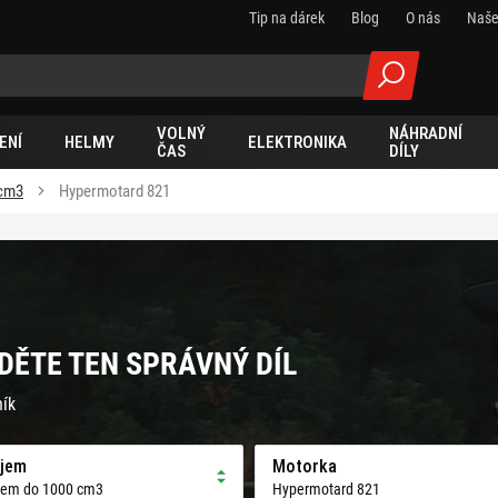
Tip na dárek
Blog
O nás
Naše
VOLNÝ
NÁHRADNÍ
ENÍ
HELMY
ELEKTRONIKA
ČAS
DÍLY
 cm3
Hypermotard 821
DĚTE TEN SPRÁVNÝ DÍL
ník
jem
Motorka
jem do 1000 cm3
Hypermotard 821