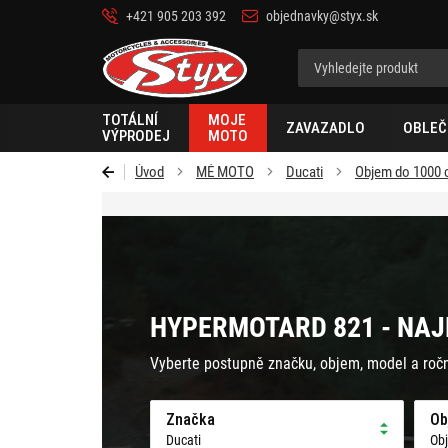
+421 905 203 392
objednavky@styx.sk
Styx-
cz
TOTÁLNÍ
MOJE
ZAVAZADLO
OBLEČ
VÝPRODEJ
MOTO
Úvod
MÉ MOTO
Ducati
Objem do 1000
HYPERMOTARD 821 - NAJ
Vyberte postupně značku, objem, model a roč
Značka
Ob
Ducati
Ob