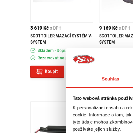
3 619 Kč
s DPH
9 169 Kč
s DPH
SCOTTOILER MAZACÍ SYSTÉM V-
SCOTTOILER MAZ
SYSTEM
SYSTEM
Skladem
- Doprava ZDARMA
Skladem
- Do
Rezervovat na prodejně
Rezervovat na
Koupit
Koupit
Souhlas
Tato webová stránka použív
K personalizaci obsahu a re
cookie. Informace o tom, jak
tyto údaje mohou zkombinovat
používáte jejich služby.