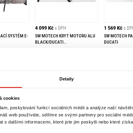
4 099 Kč
s DPH
1 569 Kč
s DP
ACÍ SYSTÉM E-
SW MOTECH KRYT MOTORU ALU
SW MOTECH PA
BLACK/DUCATI
DUCATI
HYPERSTRADA/HYPERMOTARD
prava ZDARMA
 prodejně
Na objednávku
- Doprava ZDARMA
Na objednávku
Koupit
Koupit
Detaily
á cookies
klam, poskytování funkcí sociálních médií a analýze naší návšt
 náš web používáte, sdílíme se svými partnery pro sociální média
 s dalšími informacemi, které jste jim poskytli nebo které získa