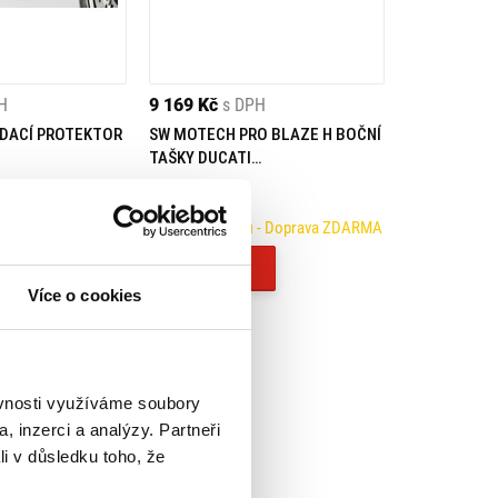
H
9 169 Kč
s DPH
DACÍ PROTEKTOR
SW MOTECH PRO BLAZE H BOČNÍ
TAŠKY DUCATI
HYPERMOTARD/HYPERSTRADA
(13-)
Na objednávku
- Doprava ZDARMA
Koupit
Více o cookies
ěvnosti využíváme soubory
, inzerci a analýzy. Partneři
li v důsledku toho, že