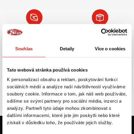
Největší výběr moto
Doprava ZDARMA pro
příslušenství ihned k
objednávky nad 2499 kč v
odběru
rámci ČR
Souhlas
Detaily
Více o cookies
VÍCE INFO
VÍCE INFO
Tato webová stránka používá cookies
K personalizaci obsahu a reklam, poskytování funkcí
sociálních médií a analýze naší návštěvnosti využíváme
Zboží SKLADEM
Výměna velikosti ZDARMA
expedujeme do 24 hod.
do 30 dnů
soubory cookie. Informace o tom, jak náš web používáte,
sdílíme se svými partnery pro sociální média, inzerci a
VÍCE INFO
VÍCE INFO
analýzy. Partneři tyto údaje mohou zkombinovat s
dalšími informacemi, které jste jim poskytli nebo které
získali v důsledku toho, že používáte jejich služby.
KONTAKT