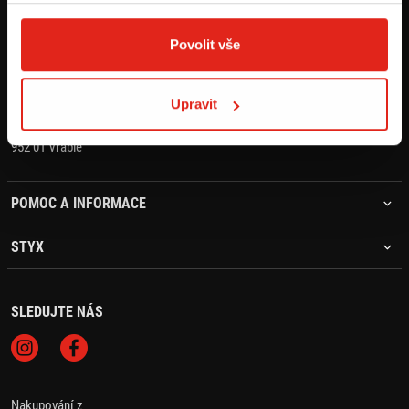
+421 905 203 392
objednavky@styx.sk
Povolit vše
STYX MOTO s.r.o.
Upravit
Hlavná 1405
952 01 Vráble
POMOC A INFORMACE
STYX
SLEDUJTE NÁS
Nakupování z