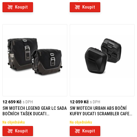
Koupit
Koupit
12 659 Kč
s DPH
12 059 Kč
s DPH
SW MOTECH LEGEND GEAR LC SADA
SW MOTECH URBAN ABS BOČNÍ
BOČNÍCH TAŠEK DUCATI
KUFRY DUCATI SCRAMBLER CAFE
SCRAMBLER (14-) MODELS
RACER (17-18)
Na objednávku
Na objednávku
Koupit
Koupit