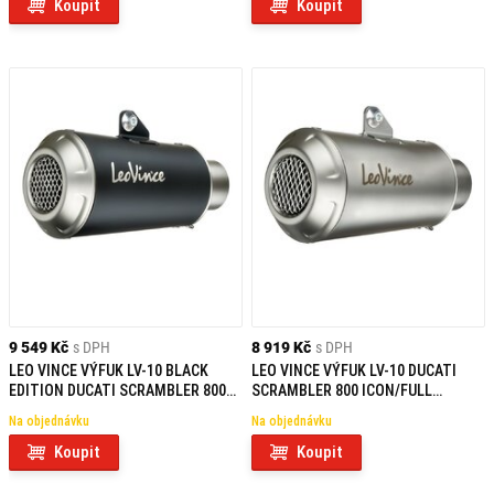
Koupit
Koupit
9 549 Kč
s DPH
8 919 Kč
s DPH
LEO VINCE VÝFUK LV-10 BLACK
LEO VINCE VÝFUK LV-10 DUCATI
EDITION DUCATI SCRAMBLER 800
SCRAMBLER 800 ICON/FULL
ICON/FULL THROTTLE/NIGHT
THROTTLE/NIGHT SHIFT (23-25)
Na objednávku
Na objednávku
SHIFT (23-25)
Koupit
Koupit