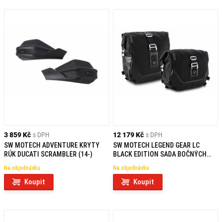
3 859 Kč
s DPH
12 179 Kč
s DPH
SW MOTECH ADVENTURE KRYTY
SW MOTECH LEGEND GEAR LC
RÚK DUCATI SCRAMBLER (14-)
BLACK EDITION SADA BOČNÝCH
TAŠIEK DUCATI SCRAMBLER
Na objednávku
Na objednávku
NIGHTSHIFT / FULL THROTTLE
(23-)
Koupit
Koupit