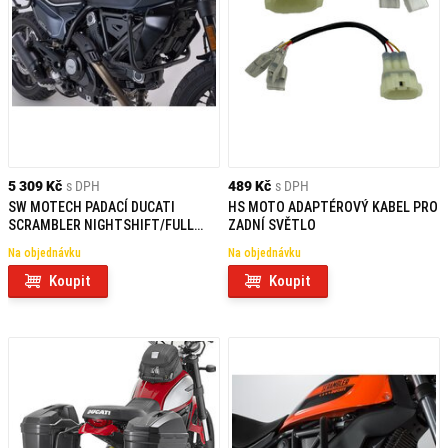
5 309 Kč
s DPH
489 Kč
s DPH
SW MOTECH PADACÍ DUCATI
HS MOTO ADAPTÉROVÝ KABEL PRO
SCRAMBLER NIGHTSHIFT/FULL
ZADNÍ SVĚTLO
THROTTLE (23-)
Na objednávku
Na objednávku
Koupit
Koupit