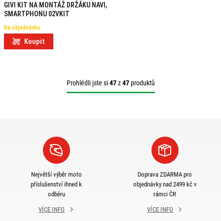
GIVI KIT NA MONTÁŽ DRŽÁKU NAVI,
SMARTPHONU 02VKIT
Na objednávku
Koupit
Prohlédli jste si
47
z
47
produktů
Největší výběr moto
Doprava ZDARMA pro
příslušenství ihned k
objednávky nad 2499 kč v
odběru
rámci ČR
VÍCE INFO
VÍCE INFO