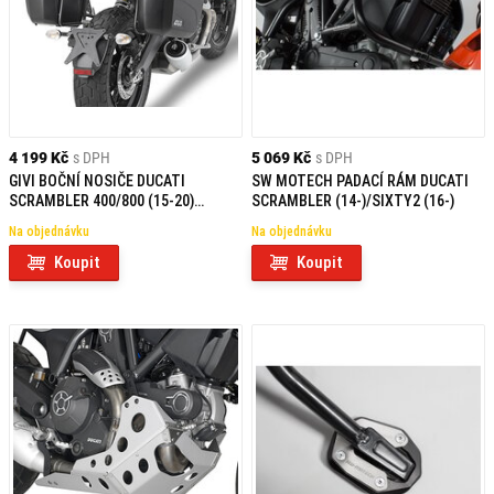
4 199 Kč
s DPH
5 069 Kč
s DPH
GIVI BOČNÍ NOSIČE DUCATI
SW MOTECH PADACÍ RÁM DUCATI
SCRAMBLER 400/800 (15-20)
SCRAMBLER (14-)/SIXTY2 (16-)
PL7407
Na objednávku
Na objednávku
Koupit
Koupit