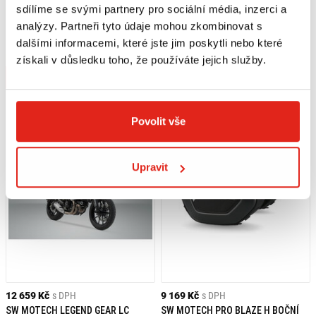
sdílíme se svými partnery pro sociální média, inzerci a
12 659 Kč
s DPH
12 059 Kč
s DPH
SW MOTECH LEGEND GEAR LC SADA
SW MOTECH URBAN ABS BOČNÍ
analýzy. Partneři tyto údaje mohou zkombinovat s
BOČNÍCH TAŠEK DUCATI
KUFRY DUCATI SCRAMBLER
dalšími informacemi, které jste jim poskytli nebo které
SCRAMBLER MODELS (18-)
MODELS (18-)
Na objednávku
Na objednávku
získali v důsledku toho, že používáte jejich služby.
Koupit
Koupit
Povolit vše
Upravit
12 659 Kč
s DPH
9 169 Kč
s DPH
SW MOTECH LEGEND GEAR LC
SW MOTECH PRO BLAZE H BOČNÍ