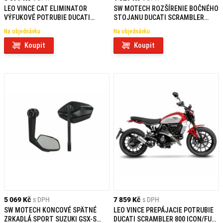
LEO VINCE CAT ELIMINATOR
SW MOTECH ROZŠÍRENIE BOČNÉHO
VÝFUKOVÉ POTRUBIE DUCATI
STOJANU DUCATI SCRAMBLER
SCRAMBLER 800 (23-26)
MODELY (24-)
Na objednávku
Na objednávku
Koupit
Koupit
5 069 Kč
s DPH
7 859 Kč
s DPH
SW MOTECH KONCOVÉ SPÄTNÉ
LEO VINCE PREPÁJACIE POTRUBIE
ZRKADLÁ SPORT SUZUKI GSX-S
DUCATI SCRAMBLER 800 ICON/FULL