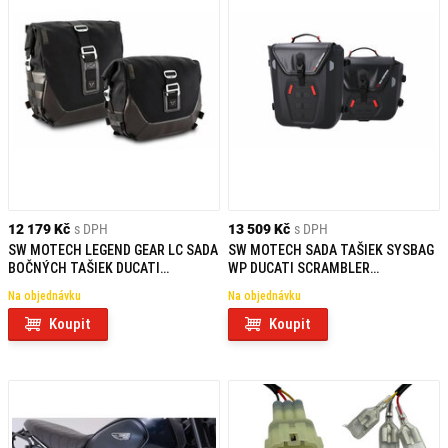
12 179 Kč
s DPH
13 509 Kč
s DPH
SW MOTECH LEGEND GEAR LC SADA
SW MOTECH SADA TAŠIEK SYSBAG
BOČNÝCH TAŠIEK DUCATI
WP DUCATI SCRAMBLER
SCRAMBLER NIGHTSHIFT / FULL
NIGHTSHIFT / FULL THROTTLE
Na objednávku
Na objednávku
THROTTLE (23-)
(23-)
Koupit
Koupit