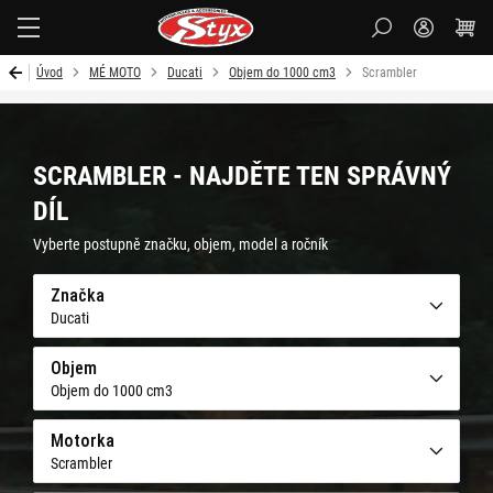
Styx-
cz
Úvod
MÉ MOTO
Ducati
Objem do 1000 cm3
Scrambler
SCRAMBLER - NAJDĚTE TEN SPRÁVNÝ
DÍL
Vyberte postupně značku, objem, model a ročník
Značka
Ducati
Objem
Objem do 1000 cm3
Motorka
Scrambler