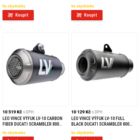
MODELY / DUCATI SCRAMBLER 800
THROTTLE/NIGHT SHIFT (23-24)
Na objednávku
Na objednávku
Koupit
Koupit
10 519 Kč
s DPH
10 129 Kč
s DPH
LEO VINCE VÝFUK LV-10 CARBON
LEO VINCE VÝFUK LV-10 FULL
FIBER DUCATI SCRAMBLER 800
BLACK DUCATI SCRAMBLER 800
ICON/FULL THROTTLE/NIGHT
ICON/FULL THROTTLE/NIGHT
Na objednávku
Na objednávku
SHIFT (23-25)
SHIFT (23-25)