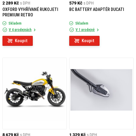
2 289 Kč
s DPH
579 Kč
s DPH
OXFORD VYHŘÍVANÉ RUKOJETI
BC BATTERY ADAPTÉR DUCATI
PREMIUM RETRO
Skladem
Skladem
V 4 prodejnách
V 1 prodejně
Koupit
Koupit
8 679 Kč
s DPH
1 329 Kč
s DPH