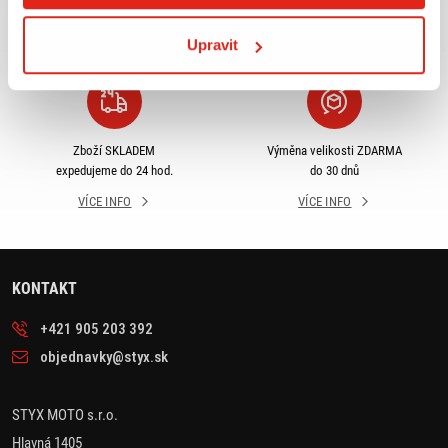
odběru
rámci ČR
VÍCE INFO
VÍCE INFO
Upravit
Zboží SKLADEM
Výměna velikosti ZDARMA
expedujeme do 24 hod.
do 30 dnů
VÍCE INFO
VÍCE INFO
KONTAKT
+421 905 203 392
objednavky@styx.sk
STYX MOTO s.r.o.
Hlavná 1405