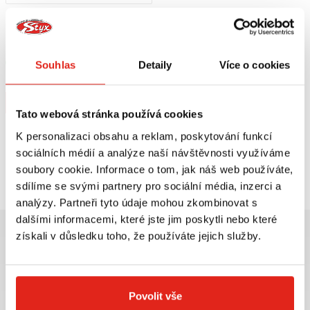
1 209 Kč
s DPH
HEALTECH MODUL BRZDOVÉHO
SVĚTLA BLP-U01
Skladem
Souhlas
Detaily
Více o cookies
V 5 prodejnách
Koupit
Tato webová stránka používá cookies
K personalizaci obsahu a reklam, poskytování funkcí
sociálních médií a analýze naší návštěvnosti využíváme
Prohlédli jste si
1
z
1
produktů
soubory cookie. Informace o tom, jak náš web používáte,
sdílíme se svými partnery pro sociální média, inzerci a
analýzy. Partneři tyto údaje mohou zkombinovat s
dalšími informacemi, které jste jim poskytli nebo které
získali v důsledku toho, že používáte jejich služby.
Největší výběr moto
Doprava ZDARMA pro
Povolit vše
příslušenství ihned k
objednávky nad 2499 kč v