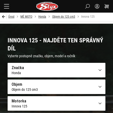
Styx-
cz
Úvod
MÉ MOTO
Honda
Objem do 125 cm3
Innova 125
INNOVA 125 - NAJDĚTE TEN SPRÁVNÝ
DÍL
Vyberte postupně značku, objem, model a ročník
Značka
Honda
Objem
Objem do 125 cm3
Motorka
Innova 125