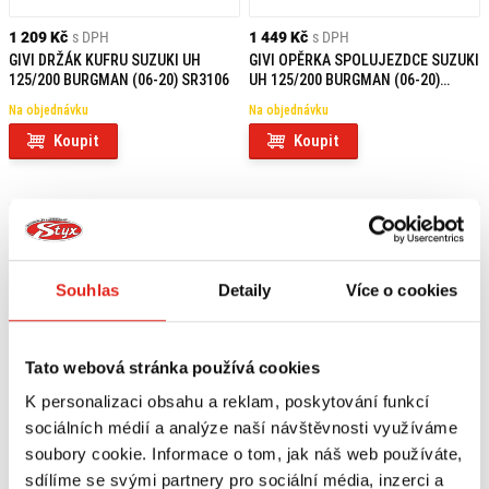
1 209 Kč
s DPH
1 449 Kč
s DPH
GIVI DRŽÁK KUFRU SUZUKI UH
GIVI OPĚRKA SPOLUJEZDCE SUZUKI
125/200 BURGMAN (06-20) SR3106
UH 125/200 BURGMAN (06-20)
TB3106
Na objednávku
Na objednávku
Koupit
Koupit
Souhlas
Detaily
Více o cookies
Tato webová stránka používá cookies
K personalizaci obsahu a reklam, poskytování funkcí
sociálních médií a analýze naší návštěvnosti využíváme
soubory cookie. Informace o tom, jak náš web používáte,
3 139 Kč
s DPH
849 Kč
s DPH
sdílíme se svými partnery pro sociální média, inzerci a