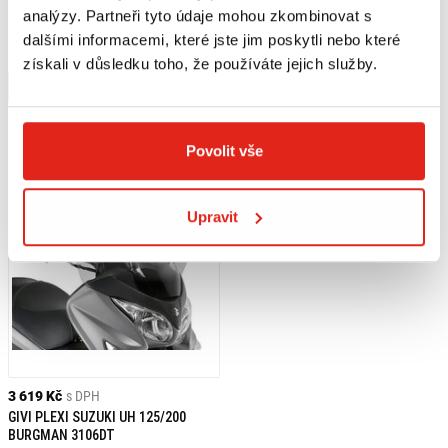
GIVI PLEXI SUZUKI UH 125/200
GIVI SADA NA MONTÁŽ PLEXI
analýzy. Partneři tyto údaje mohou zkombinovat s
BURGMAN (06-20) D3106ST
3106DT SUZUKI BURGMAN 125-200
dalšími informacemi, které jste jim poskytli nebo které
(06-13)/ABS (14-20) D267KIT
Na objednávku
Na objednávku
získali v důsledku toho, že používáte jejich služby.
Koupit
Koupit
Povolit vše
Upravit
3 619 Kč
s DPH
GIVI PLEXI SUZUKI UH 125/200
BURGMAN 3106DT