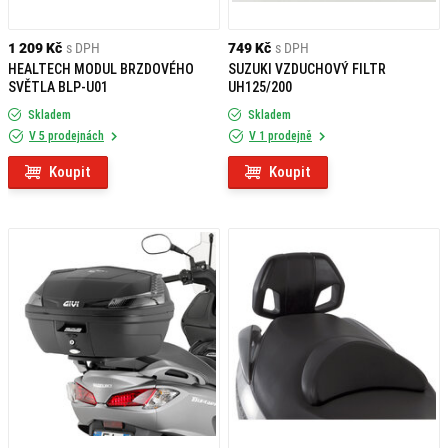
1 209 Kč
s DPH
749 Kč
s DPH
HEALTECH MODUL BRZDOVÉHO
SUZUKI VZDUCHOVÝ FILTR
SVĚTLA BLP-U01
UH125/200
Skladem
Skladem
V 5 prodejnách
V 1 prodejně
Koupit
Koupit