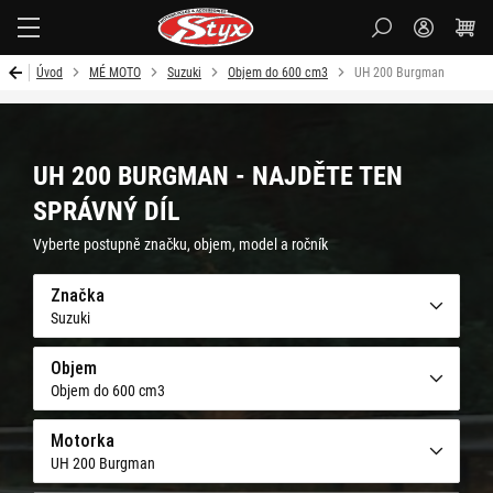
Styx-
cz
Úvod
MÉ MOTO
Suzuki
Objem do 600 cm3
UH 200 Burgman
UH 200 BURGMAN - NAJDĚTE TEN
SPRÁVNÝ DÍL
Vyberte postupně značku, objem, model a ročník
Značka
Suzuki
Objem
Objem do 600 cm3
Motorka
UH 200 Burgman