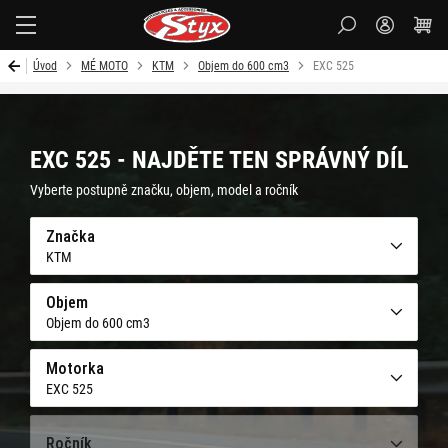
Styx-
cz
Úvod
MÉ MOTO
KTM
Objem do 600 cm3
EXC 525
EXC 525 - NAJDĚTE TEN SPRÁVNÝ DÍL
Vyberte postupně značku, objem, model a ročník
Značka
KTM
Objem
Objem do 600 cm3
Motorka
EXC 525
Ročník