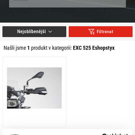
Nejoblíbenější
Filtrovat
Našli jsme
1
produkt v kategorii:
EXC 525 Eshopstyx
3 379 Kč
s DPH