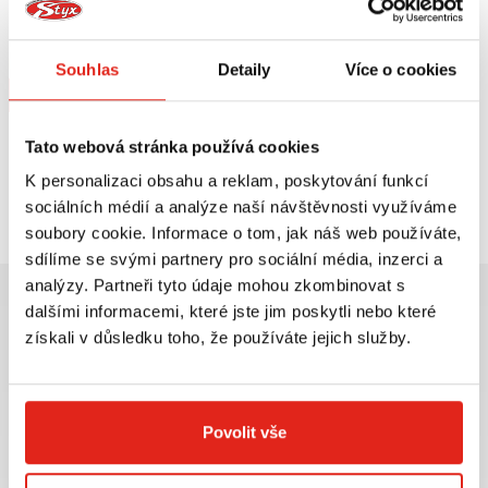
SW MOTECH KRYTY RUKOU KOBRA
BMW G 450 X (08-10)/HP 2
ENDURO/DUCATI/KTM
Na objednávku
Souhlas
Detaily
Více o cookies
Koupit
Tato webová stránka používá cookies
K personalizaci obsahu a reklam, poskytování funkcí
Prohlédli jste si
1
z
1
produktů
sociálních médií a analýze naší návštěvnosti využíváme
soubory cookie. Informace o tom, jak náš web používáte,
sdílíme se svými partnery pro sociální média, inzerci a
analýzy. Partneři tyto údaje mohou zkombinovat s
dalšími informacemi, které jste jim poskytli nebo které
získali v důsledku toho, že používáte jejich služby.
Největší výběr moto
Doprava ZDARMA pro
příslušenství ihned k
objednávky nad 2499 kč v
Povolit vše
odběru
rámci ČR
VÍCE INFO
VÍCE INFO