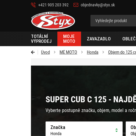
+421 905 203 392
objednavky@styx.sk
Styx-
cz
TOTÁLNÍ
MOJE
ZAVAZADLO
OBLEČ
VÝPRODEJ
MOTO
Úvod
MÉ MOTO
Honda
Objem do 125 
SUPER CUB C 125 - NAJD
Vyberte postupně značku, objem, model a roč
Značka
Ob
Honda
Ob