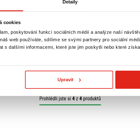
Detaily
á cookies
1 599 Kč
s DPH
1 569 Kč
s DP
klam, poskytování funkcí sociálních médií a analýze naší návšt
U HONDA SUPER
GIVI SADA NA MONTÁŽ PLEXI
GIVI PLEXI HO
 náš web používáte, sdílíme se svými partnery pro sociální média
1) SR1168
1168A HONDA SUPER CUB C 125
C125 (18-22) 
 s dalšími informacemi, které jste jim poskytli nebo které získa
(18-22) A1168A
Na objednávku
Na objednávku
Koupit
Koupit
Upravit
Prohlédli jste si
4
z
4
produktů