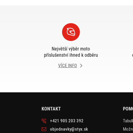
Největší výběr moto
příslušenství ihned k odběru
VÍCE INFO
KONTAKT
POM
+421 905 203 392
Tabulk
objednavky@styx.sk
Možno