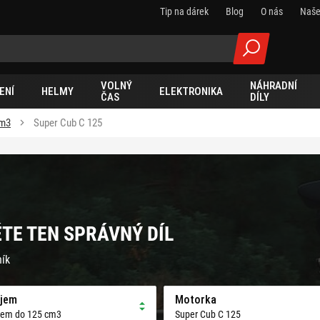
Tip na dárek
Blog
O nás
Naše
VOLNÝ
NÁHRADNÍ
ENÍ
HELMY
ELEKTRONIKA
ČAS
DÍLY
cm3
Super Cub C 125
ĚTE TEN SPRÁVNÝ DÍL
ník
jem
Motorka
jem do 125 cm3
Super Cub C 125