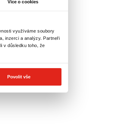
Více o cookies
H
ěvnosti využíváme soubory
NDA SUPER CUB
, inzerci a analýzy. Partneři
1168A
li v důsledku toho, že
Povolit vše