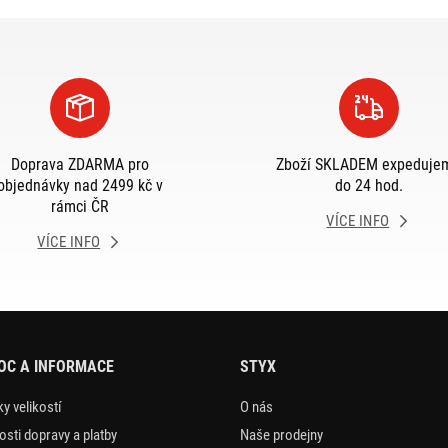
Doprava ZDARMA pro
Zboží SKLADEM expeduje
objednávky nad 2499 kč v
do 24 hod.
rámci ČR
VÍCE INFO
VÍCE INFO
OC A INFORMACE
STYX
y velikostí
O nás
sti dopravy a platby
Naše prodejny