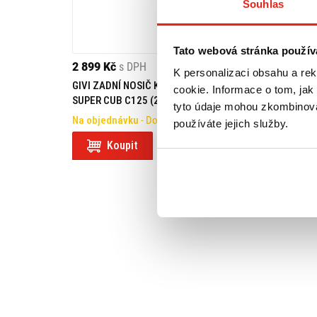
Souhlas
Tato webová stránka použív
2 899 Kč
s DPH
1 549 Kč
s DPH
K personalizaci obsahu a re
GIVI ZADNÍ NOSIČ KUFRU HONDA
GIVI DRŽÁK KUFR
cookie. Informace o tom, jak
SUPER CUB C125 (22) SR1195
CUB C125 (18 > 2
tyto údaje mohou zkombinovat
Na objednávku
- Doprava ZDARMA
Na objednávku
používáte jejich služby.
Koupit
Koupit