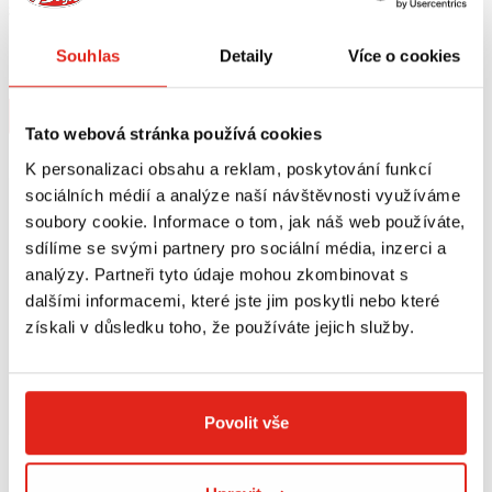
3 739 Kč
s DPH
5 549 Kč
s DPH
GIVI PLEXI HONDA SW-T 400/600
GIVI PLEXI SCOOTER HONDA SW-T
D318ST
400/600 AF318
Souhlas
Detaily
Více o cookies
Na objednávku
Na objednávku
Koupit
Koupit
Tato webová stránka používá cookies
K personalizaci obsahu a reklam, poskytování funkcí
sociálních médií a analýze naší návštěvnosti využíváme
soubory cookie. Informace o tom, jak náš web používáte,
sdílíme se svými partnery pro sociální média, inzerci a
analýzy. Partneři tyto údaje mohou zkombinovat s
dalšími informacemi, které jste jim poskytli nebo které
získali v důsledku toho, že používáte jejich služby.
Povolit vše
139 Kč
s DPH
QUATTROERRE NÁLEPKY HONDA 2