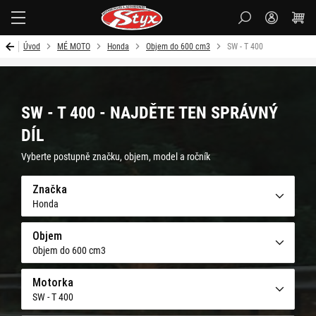
Styx-
cz
Úvod
MÉ MOTO
Honda
Objem do 600 cm3
SW - T 400
SW - T 400 - NAJDĚTE TEN SPRÁVNÝ
DÍL
Vyberte postupně značku, objem, model a ročník
Značka
Honda
Objem
Objem do 600 cm3
Motorka
SW - T 400