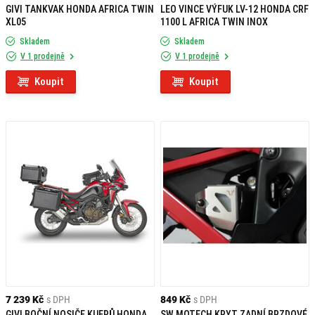
GIVI TANKVAK HONDA AFRICA TWIN
LEO VINCE VÝFUK LV-12 HONDA CRF
XL05
1100 L AFRICA TWIN INOX
Skladem
Skladem
V 1 prodejně
V 1 prodejně
Koupit
Koupit
7 239 Kč
s DPH
849 Kč
s DPH
GIVI BOČNÍ NOSIČE KUFRŮ HONDA
SW MOTECH KRYT ZADNÍ BRZDOVÉ