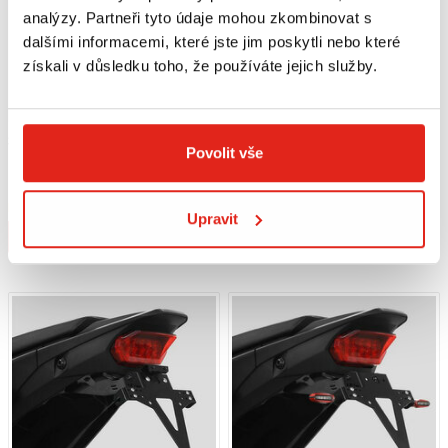
analýzy. Partneři tyto údaje mohou zkombinovat s
dalšími informacemi, které jste jim poskytli nebo které
získali v důsledku toho, že používáte jejich služby.
3 859 Kč
s DPH
2 409 Kč
s DPH
Povolit vše
SW MOTECH SPORT KRYTY RÚK
HS MOTO DRŽIAK EČV HONDA CRF
HONDA CRF 1000 L/AS / CRF 1100
1100 L AFRICA TWIN/ADVENTURE
L/AS / X-ADV
SPORTS (20-24)
Na objednávku
Na objednávku
Upravit
Koupit
Koupit