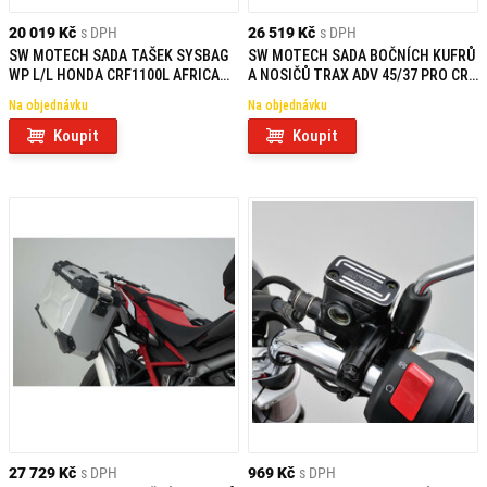
20 019 Kč
s DPH
26 519 Kč
s DPH
SW MOTECH SADA TAŠEK SYSBAG
SW MOTECH SADA BOČNÍCH KUFRŮ
WP L/L HONDA CRF1100L AFRICA
A NOSIČŮ TRAX ADV 45/37 PRO CRF
TWIN (19-)
1100 L ADV SPORTS (2019-)
Na objednávku
Na objednávku
Koupit
Koupit
27 729 Kč
s DPH
969 Kč
s DPH