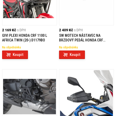
2 169 Kč
s DPH
2 409 Kč
s DPH
GIVI PLEXI HONDA CRF 1100 L
SW MOTECH NÁSTAVEC NA
AFRICA TWIN (20-) D1179BO
BRZDOVÝ PEDÁL HONDA CRF
1000/1100 L AFRICA
Na objednávku
Na objednávku
TWIN/ADVENTURE SPORTS
Koupit
Koupit