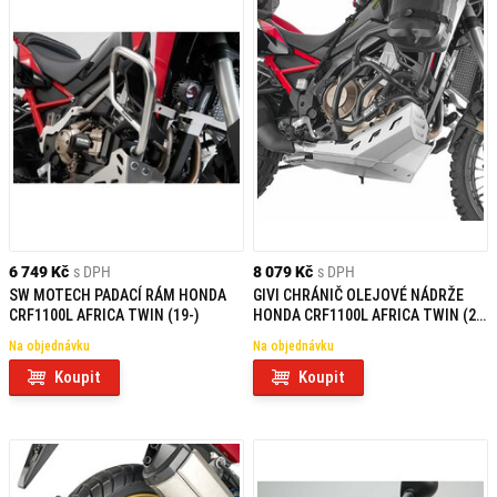
6 749 Kč
s DPH
8 079 Kč
s DPH
SW MOTECH PADACÍ RÁM HONDA
GIVI CHRÁNIČ OLEJOVÉ NÁDRŽE
CRF1100L AFRICA TWIN (19-)
HONDA CRF1100L AFRICA TWIN (20)
RP1179
Na objednávku
Na objednávku
Koupit
Koupit