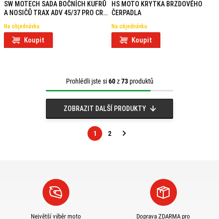
SW MOTECH SADA BOČNÍCH KUFRŮ
HS MOTO KRYTKA BRZDOVÉHO
A NOSIČŮ TRAX ADV 45/37 PRO CRF
ČERPADLA
1100 L (2019-)
Na objednávku
Na objednávku
Koupit
Koupit
Prohlédli jste si
60
z
73
produktů
ZOBRAZIT DALŠÍ PRODUKTY
1
2
Následující
strana
Největší výběr moto
Doprava ZDARMA pro