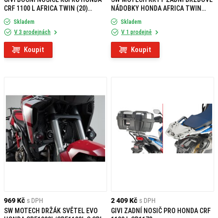
CRF 1100 L AFRICA TWIN (20)
NÁDOBKY HONDA AFRICA TWIN
PLO1179CAM
ADVENTURE SPORTS 18-
Skladem
Skladem
V 3 prodejnách
V 1 prodejně
Koupit
Koupit
969 Kč
s DPH
2 409 Kč
s DPH
SW MOTECH DRŽÁK SVĚTEL EVO
GIVI ZADNÍ NOSIČ PRO HONDA CRF