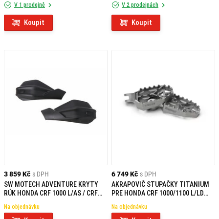
V 1 prodejně
V 2 prodejnách
Koupit
Koupit
3 859 Kč
s DPH
6 749 Kč
s DPH
SW MOTECH ADVENTURE KRYTY
AKRAPOVIČ STUPAČKY TITANIUM
RÚK HONDA CRF 1000 L/AS / CRF
PRE HONDA CRF 1000/1100 L/LD
1100 L/AS / X-ADV
AFRICA TWIN / ADVENTURE
Na objednávku
Na objednávku
SPORTS