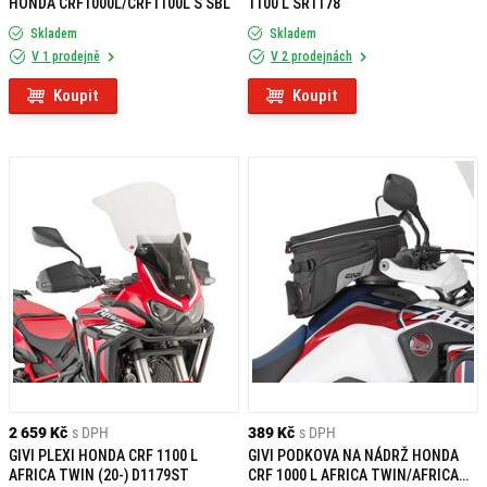
HONDA CRF1000L/CRF1100L S SBL
1100 L SR1178
Skladem
Skladem
V 1 prodejně
V 2 prodejnách
Koupit
Koupit
2 659 Kč
s DPH
389 Kč
s DPH
GIVI PLEXI HONDA CRF 1100 L
GIVI PODKOVA NA NÁDRŽ HONDA
AFRICA TWIN (20-) D1179ST
CRF 1000 L AFRICA TWIN/AFRICA