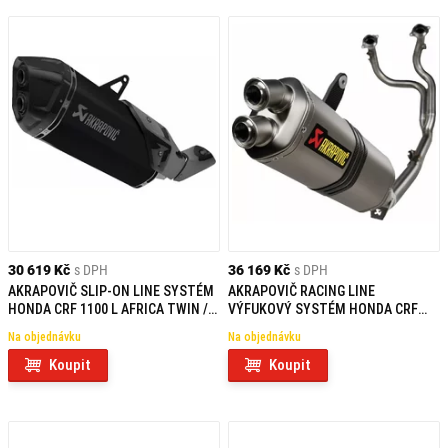
30 619 Kč
s DPH
36 169 Kč
s DPH
AKRAPOVIČ SLIP-ON LINE SYSTÉM
AKRAPOVIČ RACING LINE
HONDA CRF 1100 L AFRICA TWIN /
VÝFUKOVÝ SYSTÉM HONDA CRF
ADVENTURE SPORTS (24-25)
1100 L AFRICA TWIN (20-25)
Na objednávku
Na objednávku
Koupit
Koupit