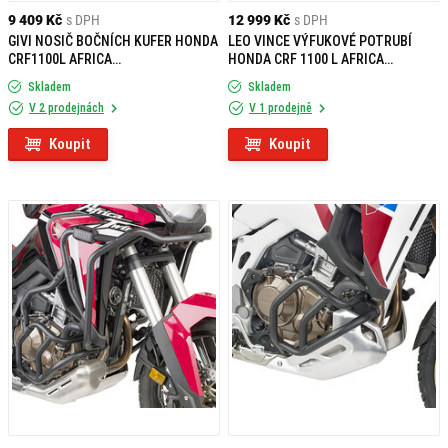
9 409 Kč
s DPH
12 999 Kč
s DPH
GIVI NOSIČ BOČNÍCH KUFER HONDA
LEO VINCE VÝFUKOVÉ POTRUBÍ
CRF1100L AFRICA
HONDA CRF 1100 L AFRICA
TWIN/ADVENTURE SPORTS (20-23)
TWIN/ADVENTURE SPORT/DCT
Skladem
Skladem
PLOS1178CAM
(2020 - 2023)
V 2 prodejnách
V 1 prodejně
Koupit
Koupit