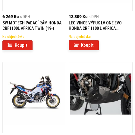
6 269 Kč
s DPH
13 309 Kč
s DPH
SW MOTECH PADACÍ RÁM HONDA
LEO VINCE VÝFUK LV ONE EVO
CRF1100L AFRICA TWIN (19-)
HONDA CRF 1100 L AFRICA
TWIN/ADVENTURE SPORT/DCT (20-
Na objednávku
Na objednávku
21)
Koupit
Koupit