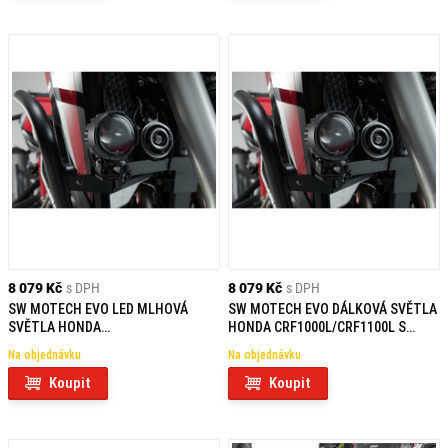
8 079 Kč
s DPH
8 079 Kč
s DPH
SW MOTECH EVO LED MLHOVÁ
SW MOTECH EVO DÁLKOVÁ SVĚTLA
SVĚTLA HONDA
HONDA CRF1000L/CRF1100L S
CRF1000L/CRF1100L S PADACÍM
PADACÍM RÁMEM
Na objednávku
Na objednávku
RÁMEM
Koupit
Koupit