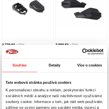
2 779 Kč
s DPH
3 859 Kč
s DPH
SW MOTECH ČIERNE STUPAČKY ION
SW MOTECH ADVENTURE KRYTY
PRE HONDA CRF1000L/AS,
RÚK HONDA CRF 1000 L/AS / CRF
CRF1100L/AS, NT1100, XL750
1100 L/AS / X-ADV
Na objednávku
Na objednávku
Souhlas
Detaily
Více o cookies
Koupit
Koupit
Tato webová stránka používá cookies
K personalizaci obsahu a reklam, poskytování funkcí
sociálních médií a analýze naší návštěvnosti využíváme
soubory cookie. Informace o tom, jak náš web používáte,
sdílíme se svými partnery pro sociální média, inzerci a