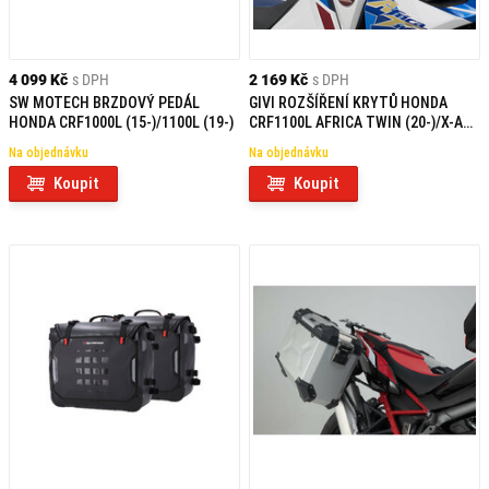
4 099 Kč
s DPH
2 169 Kč
s DPH
SW MOTECH BRZDOVÝ PEDÁL
GIVI ROZŠÍŘENÍ KRYTŮ HONDA
HONDA CRF1000L (15-)/1100L (19-)
CRF1100L AFRICA TWIN (20-)/X-ADV
750 (21) EH1178
Na objednávku
Na objednávku
Koupit
Koupit