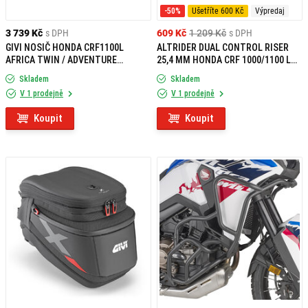
-50%
Ušetříte 600 Kč
Výpredaj
3 739 Kč
s DPH
609 Kč
1 209 Kč
s DPH
GIVI NOSIČ HONDA CRF1100L
ALTRIDER DUAL CONTROL RISER
AFRICA TWIN / ADVENTURE
25,4 MM HONDA CRF 1000/1100 L
SPORTS (20-26) S378
AFRICA TWIN/ADVENTURE SPORTS
Skladem
Skladem
STRIEBORNÁ
V 1 prodejně
V 1 prodejně
Koupit
Koupit