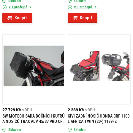
Skladem
Skladem
V 1 prodejně
V 1 prodejně
Koupit
Koupit
27 729 Kč
s DPH
2 289 Kč
s DPH
SW MOTECH SADA BOČNÍCH KUFRŮ
GIVI ZADNÍ NOSIČ HONDA CRF 1100
A NOSIČŮ TRAX ADV 45/37 PRO CRF
L AFRICA TWIN (20-) 1179FZ
1100 L (2019-)
Skladem
Skladem