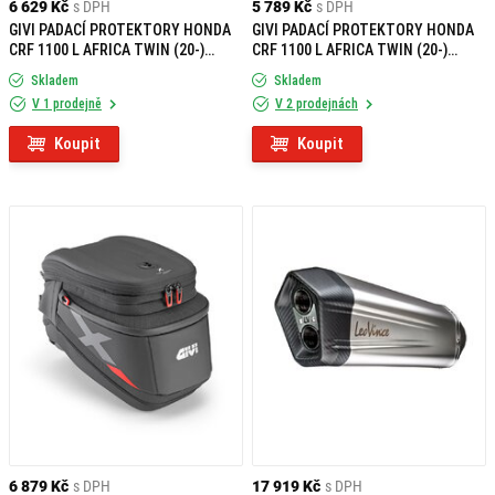
6 629 Kč
s DPH
5 789 Kč
s DPH
GIVI PADACÍ PROTEKTORY HONDA
GIVI PADACÍ PROTEKTORY HONDA
CRF 1100 L AFRICA TWIN (20-)
CRF 1100 L AFRICA TWIN (20-)
TNH1179
TN1178
Skladem
Skladem
V 1 prodejně
V 2 prodejnách
Koupit
Koupit
6 879 Kč
s DPH
17 919 Kč
s DPH