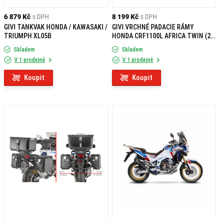
6 879 Kč
s DPH
8 199 Kč
s DPH
GIVI TANKVAK HONDA / KAWASAKI /
GIVI VRCHNÉ PADACIE RÁMY
TRIUMPH XL05B
HONDA CRF1100L AFRICA TWIN (24)
TNH1209
Skladem
Skladem
V 1 prodejně
V 1 prodejně
Koupit
Koupit