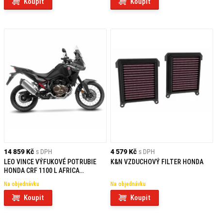
Koupit
Koupit
14 859 Kč
s DPH
4 579 Kč
s DPH
LEO VINCE VÝFUKOVÉ POTRUBIE
K&N VZDUCHOVÝ FILTER HONDA
HONDA CRF 1100 L AFRICA
TWIN/ADVENTURE SPORT/DCT (20-
Na objednávku
Na objednávku
25)
Koupit
Koupit