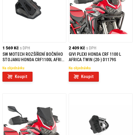
1 569 Kč
s DPH
2 409 Kč
s DPH
SW MOTECH ROZŠÍŘENÍ BOČNÍHO
GIVI PLEXI HONDA CRF 1100 L
STOJANU HONDA CRF1100L AFRICA
AFRICA TWIN (20-) D1179S
TWIN/ADV SPORTS (19-)
Na objednávku
Na objednávku
Koupit
Koupit