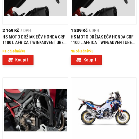
2 169 Kč
s DPH
1 809 Kč
s DPH
HS MOTO DRŽIAK EČV HONDA CRF
HS MOTO DRŽIAK EČV HONDA CRF
1100 L AFRICA TWIN/ADVENTURE
1100 L AFRICA TWIN/ADVENTURE
SPORTS (20-24)
SPORTS (20-24)
Na objednávku
Na objednávku
Koupit
Koupit