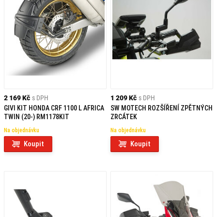
2 169 Kč
s DPH
1 209 Kč
s DPH
GIVI KIT HONDA CRF 1100 L AFRICA
SW MOTECH ROZŠÍŘENÍ ZPĚTNÝCH
TWIN (20-) RM1178KIT
ZRCÁTEK
Na objednávku
Na objednávku
Koupit
Koupit