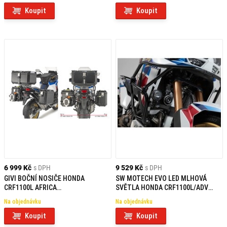
Koupit
Koupit
6 999 Kč
s DPH
9 529 Kč
s DPH
GIVI BOČNÍ NOSIČE HONDA
SW MOTECH EVO LED MLHOVÁ
CRF1100L AFRICA
SVĚTLA HONDA CRF1100L/ADV
TWIN/ADVENTURE SPORTS (20)
SPORTS (19-)
Na objednávku
Na objednávku
PLO1178CAM
Koupit
Koupit