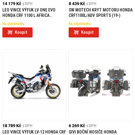
14 179 Kč
s DPH
8 439 Kč
s DPH
LEO VINCE VÝFUK LV ONE EVO
SW MOTECH KRYT MOTORU HONDA
HONDA CRF 1100 L AFRICA
CRF1100L/ADV SPORTS (19-)
TWIN/ADVENTURE SPORT/DCT (20-
Na objednávku
Na objednávku
21) BLACK EDITION
Koupit
Koupit
18 789 Kč
s DPH
6 269 Kč
s DPH
LEO VINCE VÝFUK LV-12 HONDA CRF
GIVI BOČNÍ NOSIČE HONDA