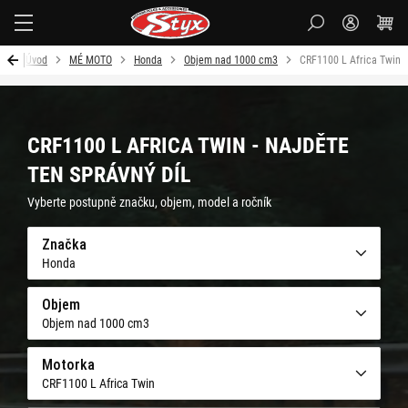
Styx-
cz
Úvod
MÉ MOTO
Honda
Objem nad 1000 cm3
CRF1100 L Africa Twin
CRF1100 L AFRICA TWIN - NAJDĚTE
TEN SPRÁVNÝ DÍL
Vyberte postupně značku, objem, model a ročník
Značka
Honda
Objem
Objem nad 1000 cm3
Motorka
CRF1100 L Africa Twin