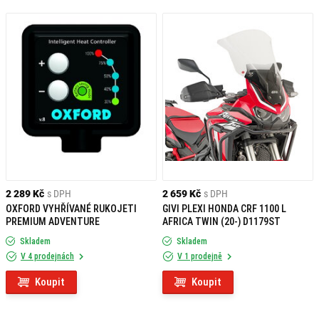
2 289 Kč
s DPH
2 659 Kč
s DPH
OXFORD VYHŘÍVANÉ RUKOJETI
GIVI PLEXI HONDA CRF 1100 L
PREMIUM ADVENTURE
AFRICA TWIN (20-) D1179ST
Skladem
Skladem
V 4 prodejnách
V 1 prodejně
Koupit
Koupit