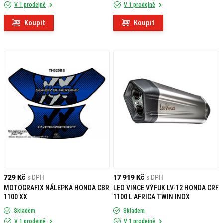
V 1 prodejně
V 1 prodejně
Koupit
Koupit
729 Kč
s DPH
17 919 Kč
s DPH
MOTOGRAFIX NÁLEPKA HONDA CBR
LEO VINCE VÝFUK LV-12 HONDA CRF
1100 XX
1100 L AFRICA TWIN INOX
Skladem
Skladem
V 1 prodejně
V 1 prodejně