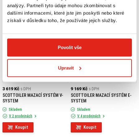
analýzy. Partneři tyto údaje mohou zkombinovat s
dalšími informacemi, které jste jim poskytli nebo které
získali v důsledku toho, že používáte jejich služby.
Povolit vše
Upravit
3 619 Kč
s DPH
9 169 Kč
s DPH
SCOTTOILER MAZACÍ SYSTÉM V-
SCOTTOILER MAZACÍ SYSTÉM E-
SYSTEM
SYSTEM
Skladem
Skladem
V 2 prodejnách
V 4 prodejnách
Koupit
Koupit