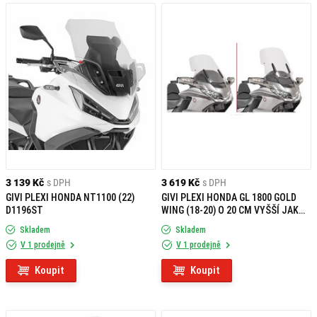
3 139 Kč
s DPH
3 619 Kč
s DPH
GIVI PLEXI HONDA NT1100 (22)
GIVI PLEXI HONDA GL 1800 GOLD
D1196ST
WING (18-20) O 20 CM VYŠŠÍ JAK
ORIGINAL D1172ST
Skladem
Skladem
V 1 prodejně
V 1 prodejně
Koupit
Koupit