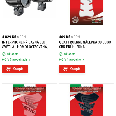
4 829 Kč
s DPH
409 Kč
s DPH
INTERPHONE PŘÍDAVNÁ LED
QUATTROERRE NÁLEPKA 3D LOGO
SVĚTLA - HOMOLOGIZOVANÁ,
CBR PRŮHLEDNÁ
ČERNÉ
Skladem
Skladem
V 3 prodejnách
V 1 prodejně
Koupit
Koupit