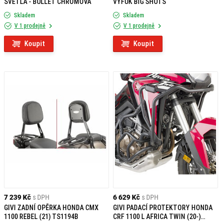
SVĚTLA - BULLET CHROMOVÁ
VÝFUK BIG SHOTS
Skladem
Skladem
V 1 prodejně
V 1 prodejně
Koupit
Koupit
7 239 Kč
s DPH
6 629 Kč
s DPH
GIVI ZADNÍ OPĚRKA HONDA CMX
GIVI PADACÍ PROTEKTORY HONDA
1100 REBEL (21) TS1194B
CRF 1100 L AFRICA TWIN (20-)