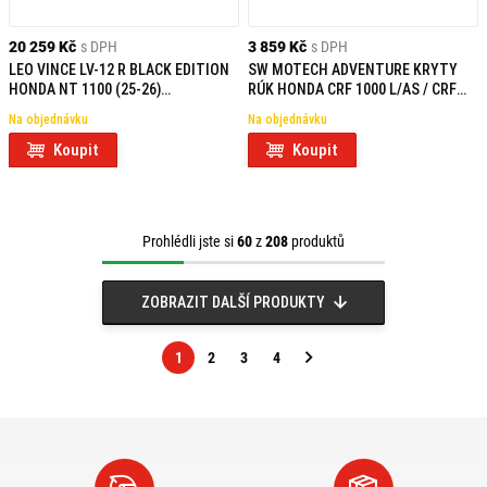
20 259 Kč
s DPH
3 859 Kč
s DPH
LEO VINCE LV-12 R BLACK EDITION
SW MOTECH ADVENTURE KRYTY
HONDA NT 1100 (25-26)
RÚK HONDA CRF 1000 L/AS / CRF
HOMOLOGOVANÝ
1100 L/AS / X-ADV
Na objednávku
Na objednávku
Koupit
Koupit
Prohlédli jste si
60
z
208
produktů
ZOBRAZIT DALŠÍ PRODUKTY
1
2
3
4
Následující
strana