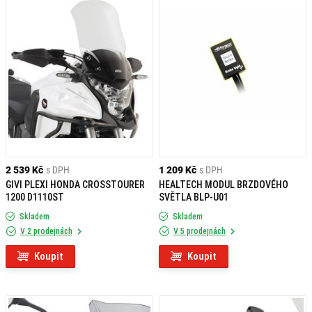
2 539 Kč
s DPH
1 209 Kč
s DPH
GIVI PLEXI HONDA CROSSTOURER
HEALTECH MODUL BRZDOVÉHO
1200 D1110ST
SVĚTLA BLP-U01
Skladem
Skladem
V 2 prodejnách
V 5 prodejnách
Koupit
Koupit