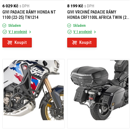
6 029 Kč
s DPH
8 199 Kč
s DPH
GIVI PADACIE RÁMY HONDA NT
GIVI VRCHNÉ PADACIE RÁMY
1100 (22-25) TN1214
HONDA CRF1100L AFRICA TWIN (24)
TNH1209
Skladem
Skladem
V 1 prodejně
V 1 prodejně
Koupit
Koupit