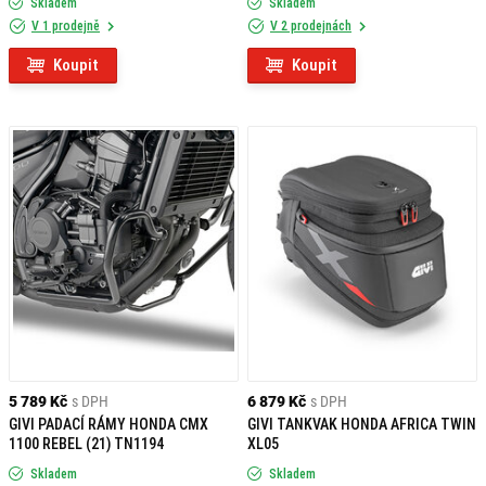
Skladem
Skladem
V 1 prodejně
V 2 prodejnách
Koupit
Koupit
5 789 Kč
s DPH
6 879 Kč
s DPH
GIVI PADACÍ RÁMY HONDA CMX
GIVI TANKVAK HONDA AFRICA TWIN
1100 REBEL (21) TN1194
XL05
Skladem
Skladem