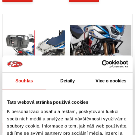
Souhlas
Detaily
Více o cookies
2 409 Kč
s DPH
5 789 Kč
s DPH
GIVI ZADNÍ NOSIČ PRO HONDA CRF
SW MOTECH HORNÍ PADACÍ RÁM
Tato webová stránka používá cookies
1100 L SR1178
HONDA CRF1100L AFRICA TWIN
ADVENTURE SPORTS (19-)
Skladem
Skladem
K personalizaci obsahu a reklam, poskytování funkcí
V 2 prodejnách
V 1 prodejně
sociálních médií a analýze naší návštěvnosti využíváme
soubory cookie. Informace o tom, jak náš web používáte,
Koupit
Koupit
sdílíme se svými partnery pro sociální média, inzerci a