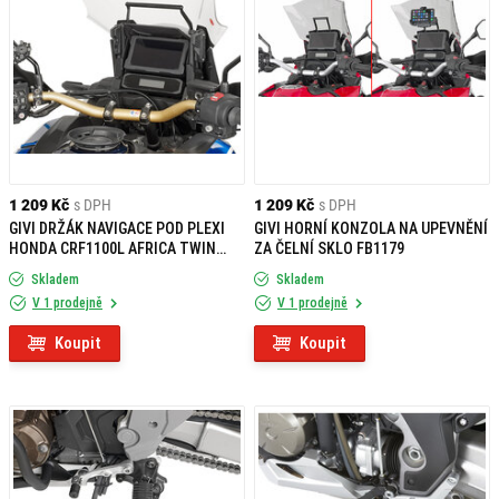
1 209 Kč
s DPH
1 209 Kč
s DPH
GIVI DRŽÁK NAVIGACE POD PLEXI
GIVI HORNÍ KONZOLA NA UPEVNĚNÍ
HONDA CRF1100L AFRICA TWIN
ZA ČELNÍ SKLO FB1179
ADVENTURE SPORTS (20) FB1178
Skladem
Skladem
V 1 prodejně
V 1 prodejně
Koupit
Koupit