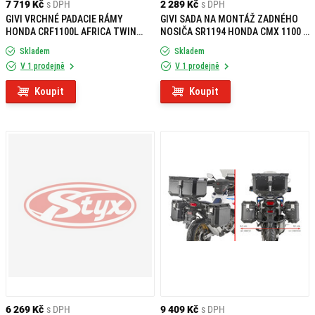
7 719 Kč
s DPH
2 289 Kč
s DPH
GIVI VRCHNÉ PADACIE RÁMY
GIVI SADA NA MONTÁŽ ZADNÉHO
HONDA CRF1100L AFRICA TWIN
NOSIČA SR1194 HONDA CMX 1100 T
ADVENTURE SPORTS (24) TNH1205
REBEL (23-24) SR1194KIT
Skladem
Skladem
V 1 prodejně
V 1 prodejně
Koupit
Koupit
6 269 Kč
s DPH
9 409 Kč
s DPH