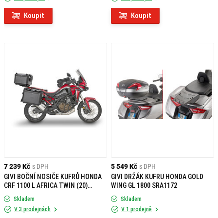
Koupit
Koupit
7 239 Kč
s DPH
5 549 Kč
s DPH
GIVI BOČNÍ NOSIČE KUFRŮ HONDA
GIVI DRŽÁK KUFRU HONDA GOLD
CRF 1100 L AFRICA TWIN (20)
WING GL 1800 SRA1172
PLO1179CAM
Skladem
Skladem
V 3 prodejnách
V 1 prodejně