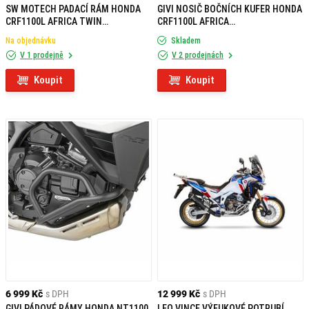
SW MOTECH PADACÍ RÁM HONDA
GIVI NOSIČ BOČNÍCH KUFER HONDA
CRF1100L AFRICA TWIN
CRF1100L AFRICA
ADVENTURE SPORTS (19-)
TWIN/ADVENTURE SPORTS (20-23)
Na objednávku
Skladem
PLOS1178CAM
V 1 prodejně
V 2 prodejnách
Koupit
Koupit
6 999 Kč
s DPH
12 999 Kč
s DPH
GIVI PÁDOVÉ RÁMY HONDA NT1100
LEO VINCE VÝFUKOVÉ POTRUBÍ