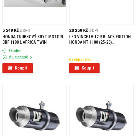
5 549 Kč
s DPH
20 259 Kč
s DPH
HONDA TRUBKOVÝ KRYT MOTORU
LEO VINCE LV-12 R BLACK EDITION
CRF 1100 L AFRICA TWIN
HONDA NT 1100 (25-26)
NEHOMOLOGOVANÝ
Skladem
V 1 prodejně
Na objednávku
Koupit
Koupit