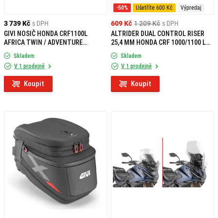
-50%
Ušetříte 600 Kč
Výpredaj
3 739 Kč
s DPH
609 Kč
1 209 Kč
s DPH
GIVI NOSIČ HONDA CRF1100L
ALTRIDER DUAL CONTROL RISER
AFRICA TWIN / ADVENTURE
25,4 MM HONDA CRF 1000/1100 L
SPORTS (20-26) S378
AFRICA TWIN/ADVENTURE SPORTS
Skladem
Skladem
STRIEBORNÁ
V 1 prodejně
V 1 prodejně
Koupit
Koupit