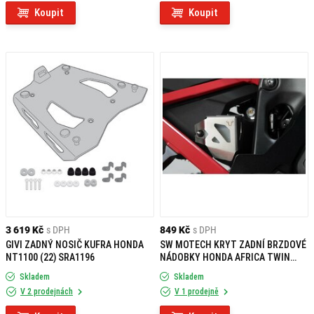
Koupit
Koupit
3 619 Kč
s DPH
849 Kč
s DPH
GIVI ZADNÝ NOSIČ KUFRA HONDA
SW MOTECH KRYT ZADNÍ BRZDOVÉ
NT1100 (22) SRA1196
NÁDOBKY HONDA AFRICA TWIN
ADVENTURE SPORTS 18-
Skladem
Skladem
V 2 prodejnách
V 1 prodejně