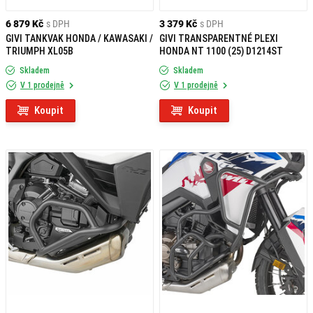
6 879 Kč
s DPH
3 379 Kč
s DPH
GIVI TANKVAK HONDA / KAWASAKI /
GIVI TRANSPARENTNÉ PLEXI
TRIUMPH XL05B
HONDA NT 1100 (25) D1214ST
Skladem
Skladem
V 1 prodejně
V 1 prodejně
Koupit
Koupit