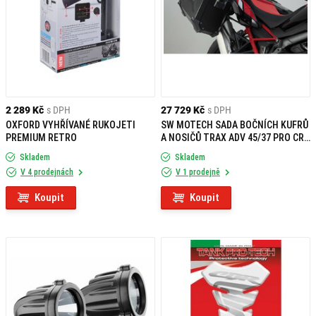
2 289 Kč
s DPH
27 729 Kč
s DPH
OXFORD VYHŘÍVANÉ RUKOJETI
SW MOTECH SADA BOČNÍCH KUFRŮ
PREMIUM RETRO
A NOSIČŮ TRAX ADV 45/37 PRO CRF
1100 L (2019-)
Skladem
Skladem
V 4 prodejnách
V 1 prodejně
Koupit
Koupit