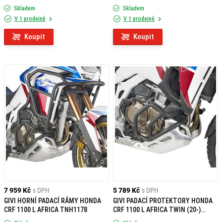
TNH1179
Skladem
Skladem
V 1 prodejně
V 1 prodejně
Koupit
Koupit
7 959 Kč
s DPH
5 789 Kč
s DPH
GIVI HORNÍ PADACÍ RÁMY HONDA
GIVI PADACÍ PROTEKTORY HONDA
CRF 1100 L AFRICA TNH1178
CRF 1100 L AFRICA TWIN (20-)
TN1178