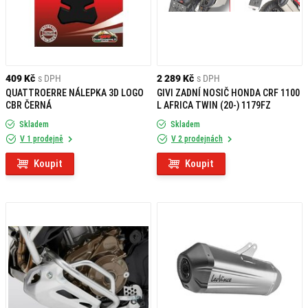
409 Kč
s DPH
2 289 Kč
s DPH
QUATTROERRE NÁLEPKA 3D LOGO
GIVI ZADNÍ NOSIČ HONDA CRF 1100
CBR ČERNÁ
L AFRICA TWIN (20-) 1179FZ
Skladem
Skladem
V 1 prodejně
V 2 prodejnách
Koupit
Koupit