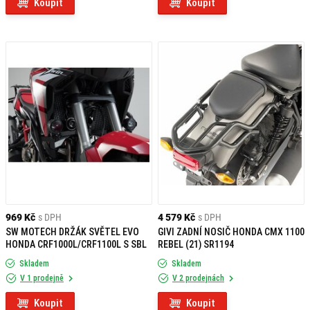
Koupit
Koupit
969 Kč
s DPH
4 579 Kč
s DPH
SW MOTECH DRŽÁK SVĚTEL EVO
GIVI ZADNÍ NOSIČ HONDA CMX 1100
HONDA CRF1000L/CRF1100L S SBL
REBEL (21) SR1194
Skladem
Skladem
V 1 prodejně
V 2 prodejnách
Koupit
Koupit