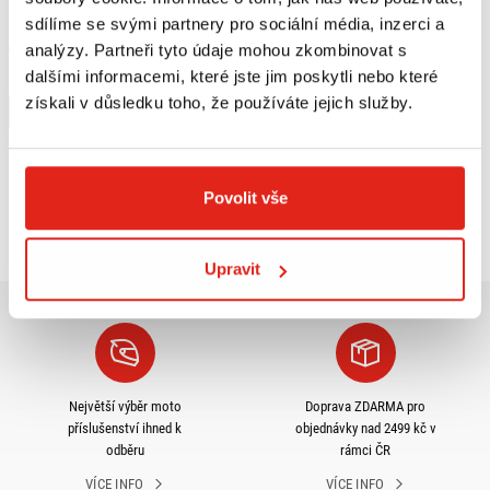
(14-19) 4111DT
KAWASAKI J 125/J 300 (14-20)
sdílíme se svými partnery pro sociální média, inzerci a
SR4111MM
analýzy. Partneři tyto údaje mohou zkombinovat s
Skladem
V 1 prodejně
dalšími informacemi, které jste jim poskytli nebo které
Na objednávku
získali v důsledku toho, že používáte jejich služby.
Koupit
Koupit
Povolit vše
Prohlédli jste si
4
z
4
produktů
Upravit
Největší výběr moto
Doprava ZDARMA pro
příslušenství ihned k
objednávky nad 2499 kč v
odběru
rámci ČR
VÍCE INFO
VÍCE INFO