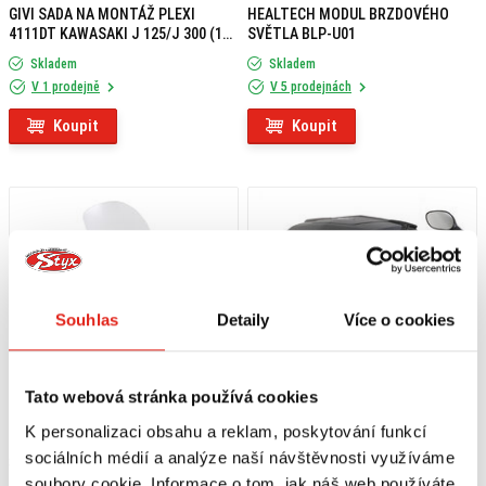
GIVI SADA NA MONTÁŽ PLEXI
HEALTECH MODUL BRZDOVÉHO
4111DT KAWASAKI J 125/J 300 (14-
SVĚTLA BLP-U01
19) D4111KIT
Skladem
Skladem
V 1 prodejně
V 5 prodejnách
Koupit
Koupit
Souhlas
Detaily
Více o cookies
Tato webová stránka používá cookies
K personalizaci obsahu a reklam, poskytování funkcí
sociálních médií a analýze naší návštěvnosti využíváme
3 859 Kč
s DPH
2 169 Kč
s DPH
soubory cookie. Informace o tom, jak náš web používáte,
GIVI PLEXI KAWASAKI J 125/J 300
GIVI DRŽÁK KUFRU MONOLOCK