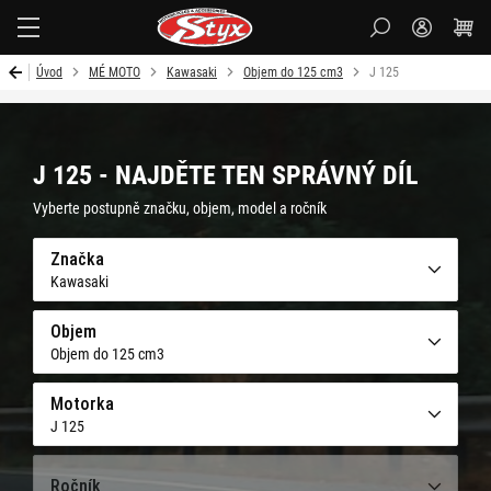
Styx-
cz
Úvod
MÉ MOTO
Kawasaki
Objem do 125 cm3
J 125
J 125 - NAJDĚTE TEN SPRÁVNÝ DÍL
Vyberte postupně značku, objem, model a ročník
Značka
Kawasaki
Objem
Objem do 125 cm3
Motorka
J 125
Ročník