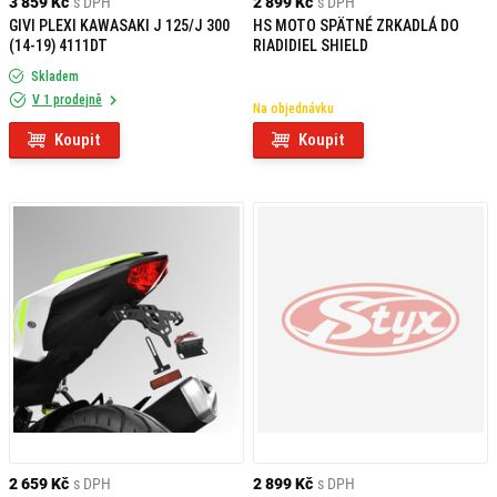
3 859 Kč
s DPH
2 899 Kč
s DPH
GIVI PLEXI KAWASAKI J 125/J 300
HS MOTO SPÄTNÉ ZRKADLÁ DO
(14-19) 4111DT
RIADIDIEL SHIELD
Skladem
V 1 prodejně
Na objednávku
Koupit
Koupit
2 659 Kč
s DPH
2 899 Kč
s DPH