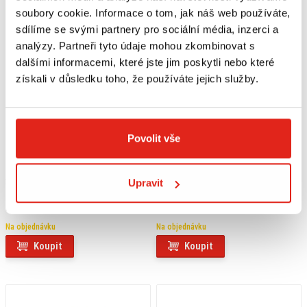
soubory cookie. Informace o tom, jak náš web používáte,
sdílíme se svými partnery pro sociální média, inzerci a
analýzy. Partneři tyto údaje mohou zkombinovat s
dalšími informacemi, které jste jim poskytli nebo které
získali v důsledku toho, že používáte jejich služby.
Povolit vše
2 169 Kč
s DPH
4 219 Kč
s DPH
Upravit
GIVI DRŽÁK KUFRU MONOLOCK
SW MOTECH PADACÍ RÁM
KAWASAKI J 125/J 300 (14-20)
KAWASAKI Z125 (18-)
SR4111MM
Na objednávku
Na objednávku
Koupit
Koupit