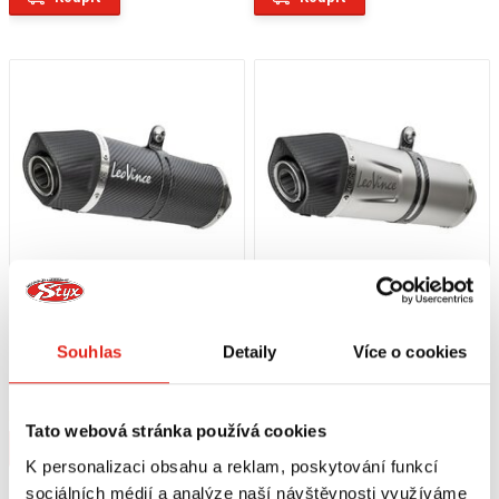
13 599 Kč
s DPH
10 419 Kč
s DPH
Souhlas
Detaily
Více o cookies
LEO VINCE VÝFUK LV ONE EVO
LEO VINCE VÝFUK LV ONE EVO
KAWASAKI NINJA 125/Z 125
KAWASAKI NINJA 125/Z 125 INOX
CARBON
Na objednávku
Na objednávku
Tato webová stránka používá cookies
Koupit
Koupit
K personalizaci obsahu a reklam, poskytování funkcí
sociálních médií a analýze naší návštěvnosti využíváme