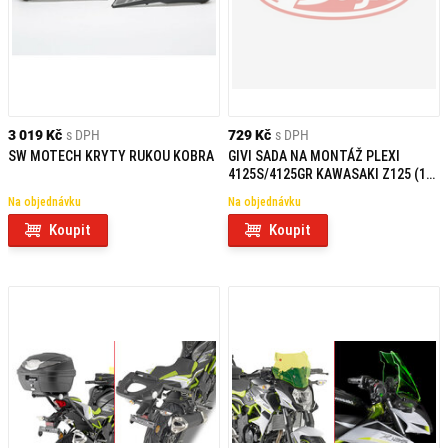
3 019 Kč
s DPH
729 Kč
s DPH
SW MOTECH KRYTY RUKOU KOBRA
GIVI SADA NA MONTÁŽ PLEXI
4125S/4125GR KAWASAKI Z125 (19-
20) A4125A
Na objednávku
Na objednávku
Koupit
Koupit