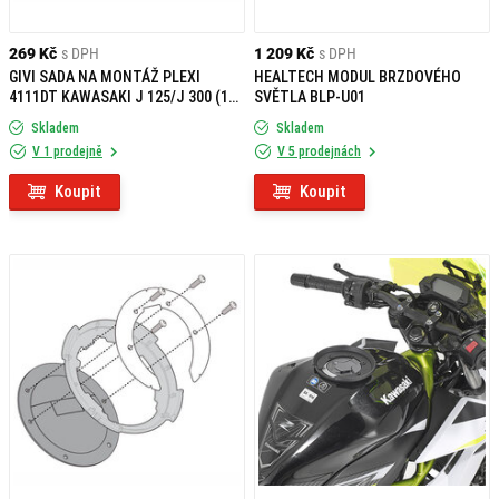
269 Kč
s DPH
1 209 Kč
s DPH
GIVI SADA NA MONTÁŽ PLEXI
HEALTECH MODUL BRZDOVÉHO
4111DT KAWASAKI J 125/J 300 (14-
SVĚTLA BLP-U01
19) D4111KIT
Skladem
Skladem
V 1 prodejně
V 5 prodejnách
Koupit
Koupit