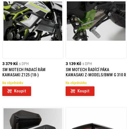
3 379 Kč
s DPH
3 139 Kč
s DPH
SW MOTECH PADACÍ RÁM
SW MOTECH ŘADÍCÍ PÁKA
KAWASAKI Z125 (18-)
KAWASAKI Z-MODELS/BMW G 310 R
Na objednávku
Na objednávku
Koupit
Koupit