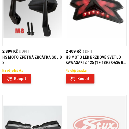
2 899 Kč
s DPH
2 409 Kč
s DPH
HS MOTO ZPĚTNÁ ZRCÁTKA SOLID
HS MOTO LED BRZDOVÉ SVĚTLO
2
KAWASAKI Z 125 (17-18)/ZX-636 R
(13 -)/Z 800/E (13-)
Na objednávku
Na objednávku
Koupit
Koupit