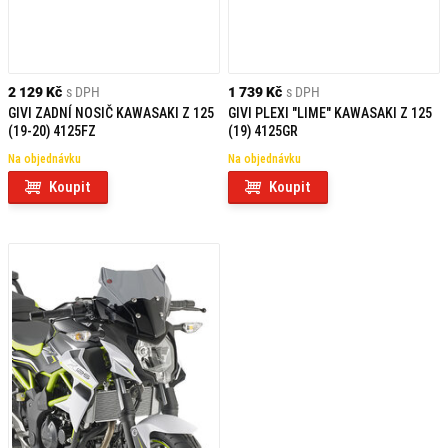
2 129 Kč
s DPH
1 739 Kč
s DPH
GIVI ZADNÍ NOSIČ KAWASAKI Z 125
GIVI PLEXI "LIME" KAWASAKI Z 125
(19-20) 4125FZ
(19) 4125GR
Na objednávku
Na objednávku
Koupit
Koupit