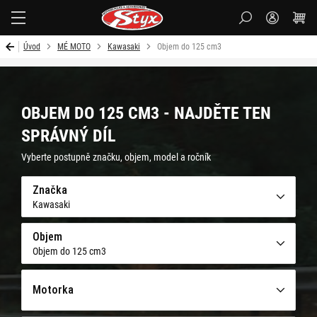
Styx-
cz
Úvod
MÉ MOTO
Kawasaki
Objem do 125 cm3
OBJEM DO 125 CM3 - NAJDĚTE TEN
SPRÁVNÝ DÍL
Vyberte postupně značku, objem, model a ročník
Značka
Kawasaki
Objem
Objem do 125 cm3
Motorka