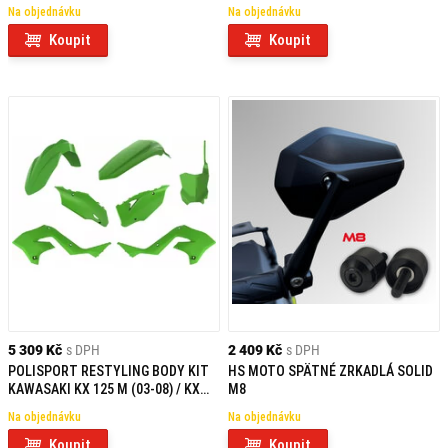
250 (03-08) / KX 250 F (04-08) FLUO
250 (03-08) / KX 250 F (04-08)
Na objednávku
Na objednávku
GREEN
BLACK
Koupit
Koupit
5 309 Kč
s DPH
2 409 Kč
s DPH
POLISPORT RESTYLING BODY KIT
HS MOTO SPÄTNÉ ZRKADLÁ SOLID
KAWASAKI KX 125 M (03-08) / KX
M8
250 (03-08) / KX 250 F (04-08)
Na objednávku
Na objednávku
GREEN
Koupit
Koupit