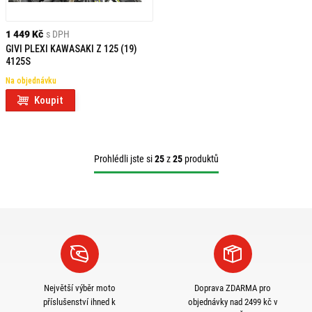
1 449 Kč
s DPH
GIVI PLEXI KAWASAKI Z 125 (19)
4125S
Na objednávku
Koupit
Prohlédli jste si
25
z
25
produktů
Největší výběr moto
Doprava ZDARMA pro
příslušenství ihned k
objednávky nad 2499 kč v