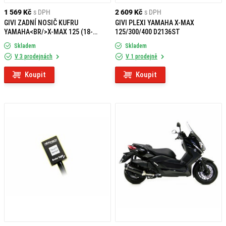
1 569 Kč
s DPH
2 609 Kč
s DPH
GIVI ZADNÍ NOSIČ KUFRU
GIVI PLEXI YAMAHA X-MAX
YAMAHA<BR/>X-MAX 125 (18-
125/300/400 D2136ST
20)/300 (17-20)/400 (18-20) SR2150
Skladem
Skladem
V 3 prodejnách
V 1 prodejně
Koupit
Koupit