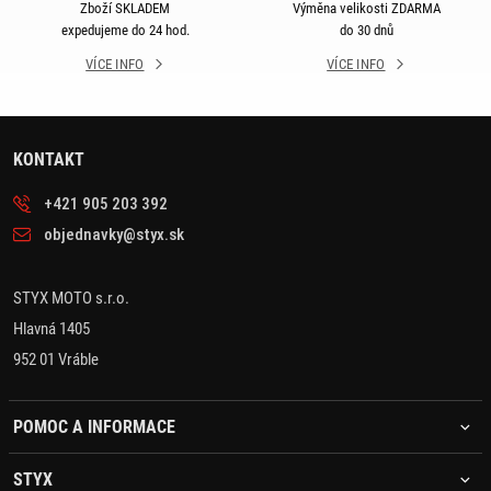
Zboží SKLADEM
Výměna velikosti ZDARMA
expedujeme do 24 hod.
do 30 dnů
VÍCE INFO
VÍCE INFO
KONTAKT
+421 905 203 392
objednavky@styx.sk
STYX MOTO s.r.o.
Hlavná 1405
952 01 Vráble
POMOC A INFORMACE
STYX