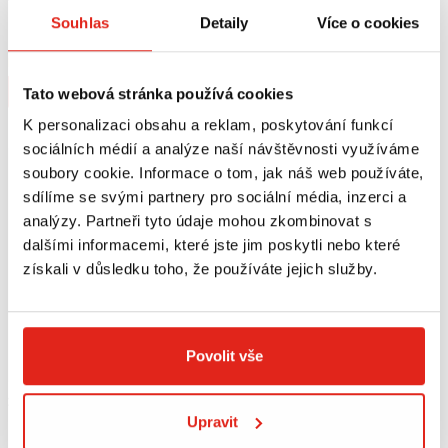
GIVI OPĚRKA YAMAHA X-MAX 125-
GIVI SPORTOVNÍ PLEXI YAMAHA X-
Souhlas
Detaily
Více o cookies
400/MBK EVOLYS 125-
MAX 125/300/400 D2136S
250/SKYLINER 125-250 TB2111
Na objednávku
Na objednávku
Koupit
Koupit
Tato webová stránka používá cookies
K personalizaci obsahu a reklam, poskytování funkcí
sociálních médií a analýze naší návštěvnosti využíváme
soubory cookie. Informace o tom, jak náš web používáte,
sdílíme se svými partnery pro sociální média, inzerci a
analýzy. Partneři tyto údaje mohou zkombinovat s
dalšími informacemi, které jste jim poskytli nebo které
získali v důsledku toho, že používáte jejich služby.
Povolit vše
2 659 Kč
s DPH
1 209 Kč
s DPH
Upravit
GIVI PLEXI YAMAHA X-MAX
GIVI SADA NA MONTÁŽ PLEXI
125/300/400 D2138S
YAMAHA X-MAX 125-400/MBK