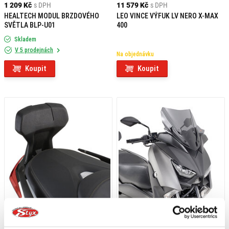
1 209 Kč
s DPH
11 579 Kč
s DPH
HEALTECH MODUL BRZDOVÉHO
LEO VINCE VÝFUK LV NERO X-MAX
SVĚTLA BLP-U01
400
Skladem
V 5 prodejnách
Na objednávku
Koupit
Koupit
2 409 Kč
s DPH
2 169 Kč
s DPH