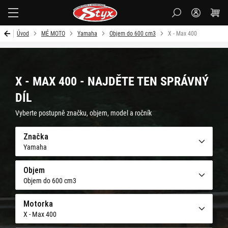
Styx-
cz
Úvod
MÉ MOTO
Yamaha
Objem do 600 cm3
X - Max 400
X - MAX 400 - NAJDĚTE TEN SPRÁVNÝ
DÍL
Vyberte postupně značku, objem, model a ročník
Značka
Yamaha
Objem
Objem do 600 cm3
Motorka
X - Max 400