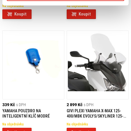
EVOLYS/SKYLINER 125-250
Na objednávku
Na objednávku
D2111KIT
Koupit
Koupit
339 Kč
s DPH
2 899 Kč
s DPH
YAMAHA POUZDRO NA
GIVI PLEXI YAMAHA X-MAX 125-
INTELIGENTNÍ KLÍČ MODRÉ
400/MBK EVOLYS/SKYLINER 125-
250 2111DT
Na objednávku
Na objednávku