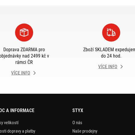
Doprava ZDARMA pro
Zboží SKLADEM expeduje
objednávky nad 2499 kč v
do 24 hod.
rámci ČR
VÍCE INFO
VÍCE INFO
OC A INFORMACE
STYX
y velikostí
O nás
sti dopravy a platby
Naše prodejny