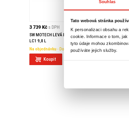
Souhlas
Tato webová stránka použív
3 739 Kč
s DPH
3 739 Kč
s DPH
K personalizaci obsahu a re
SW MOTECH LEVÁ BOČNÍ TAŠKA
SW MOTECH PRAV
cookie. Informace o tom, jak
LC1 9,8 L
LC1 9,8 L
tyto údaje mohou zkombinovat
Na objednávku
- Doprava ZDARMA
Na objednávku
- 
používáte jejich služby.
Koupit
Koupit