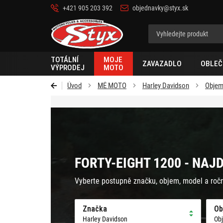
+421 905 203 392
objednavky@styx.sk
Styx-
cz
TOTÁLNÍ
MOJE
ZAVAZADLO
OBLEČ
VÝPRODEJ
MOTO
Úvod
MÉ MOTO
Harley Davidson
Objem
FORTY-EIGHT 1200 - NAJ
Vyberte postupně značku, objem, model a roč
Značka
Ob
Harley Davidson
Ob