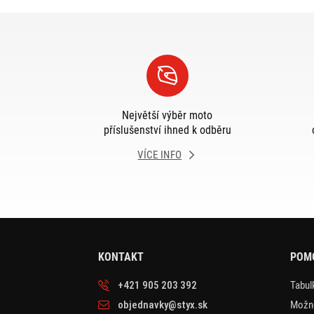
Největší výběr moto
příslušenství ihned k odběru
VÍCE INFO
KONTAKT
POM
+421 905 203 392
Tabulk
objednavky@styx.sk
Možno