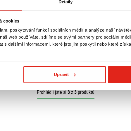
Detaily
á cookies
4 099 Kč
s DPH
klam, poskytování funkcí sociálních médií a analýze naší návšt
Á BOČNÍ TAŠKA
SW MOTECH LEVÁ BOČNÍ TAŠKA
 náš web používáte, sdílíme se svými partnery pro sociální média
LC2 13,5 L
 s dalšími informacemi, které jste jim poskytli nebo které získa
Doprava ZDARMA
Na objednávku
- Doprava ZDARMA
Koupit
Upravit
Prohlédli jste si
3
z
3
produktů