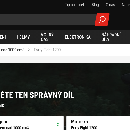
Tip na dárek
Blog
O nás
Naše
VOLNÝ
NÁHRADNÍ
ENÍ
HELMY
ELEKTRONIKA
ČAS
DÍLY
 nad 1000 cm3
Forty-Eight 1200
DĚTE TEN SPRÁVNÝ DÍL
ník
jem
Motorka
jem nad 1000 cm3
Forty-Eight 1200