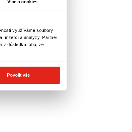
Více o cookies
ěvnosti využíváme soubory
, inzerci a analýzy. Partneři
li v důsledku toho, že
Povolit vše