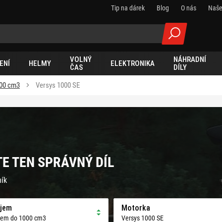
Tip na dárek
Blog
O nás
Naše
VOLNÝ
NÁHRADNÍ
ENÍ
HELMY
ELEKTRONIKA
ČAS
DÍLY
00 cm3
Versys 1000 SE
TE TEN SPRÁVNÝ DÍL
ník
jem
Motorka
jem do 1000 cm3
Versys 1000 SE