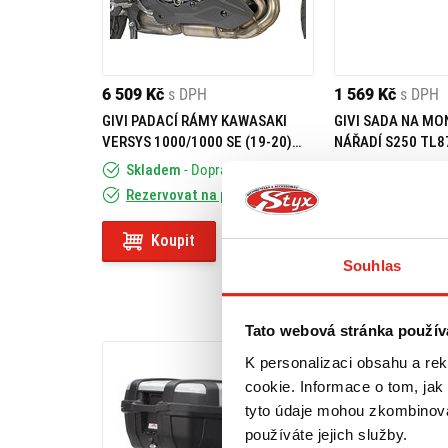
6 509 Kč
s DPH
1 569 Kč
s DPH
GIVI PADACÍ RÁMY KAWASAKI
GIVI SADA NA MO
VERSYS 1000/1000 SE (19-20)
NÁŘADÍ S250 TL8
TN4126
Skladem
- Doprava ZDARMA
Skladem
Rezervovat na prodejně
Rezervovat na
Koupit
Koupit
Souhlas
Tato webová stránka použív
K personalizaci obsahu a re
cookie. Informace o tom, jak
tyto údaje mohou zkombinovat
používáte jejich služby.