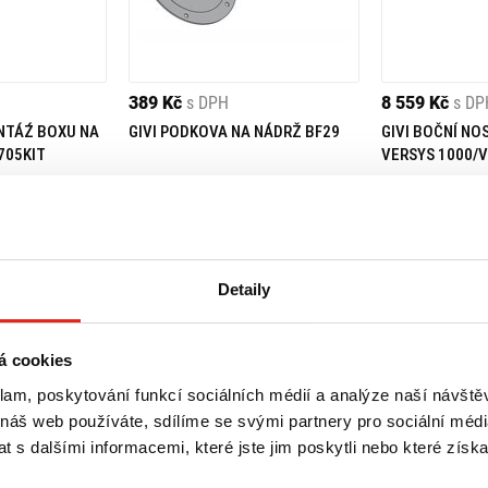
389 Kč
s DPH
8 559 Kč
s DP
NTÁŹ BOXU NA
GIVI PODKOVA NA NÁDRŽ BF29
GIVI BOČNÍ NO
705KIT
VERSYS 1000/V
(19-20) PLR41
Skladem
 prodejně
Rezervovat na prodejně
Na objednávku
Koupit
Koupit
Detaily
á cookies
klam, poskytování funkcí sociálních médií a analýze naší návšt
 náš web používáte, sdílíme se svými partnery pro sociální média
 s dalšími informacemi, které jste jim poskytli nebo které získa