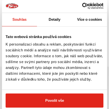
3 379 Kč
s DPH
SW MOTECH KRYTY RUKOU KOBRA
BMW G 450 X (08-10)/HP 2
Souhlas
Detaily
Více o cookies
ENDURO/DUCATI/KTM
Na objednávku
Koupit
Tato webová stránka používá cookies
K personalizaci obsahu a reklam, poskytování funkcí
Prohlédli jste si
1
z
1
produktů
sociálních médií a analýze naší návštěvnosti využíváme
soubory cookie. Informace o tom, jak náš web používáte,
sdílíme se svými partnery pro sociální média, inzerci a
analýzy. Partneři tyto údaje mohou zkombinovat s
dalšími informacemi, které jste jim poskytli nebo které
získali v důsledku toho, že používáte jejich služby.
Největší výběr moto
Doprava ZDARMA pro
příslušenství ihned k
objednávky nad 2499 kč v
Povolit vše
odběru
rámci ČR