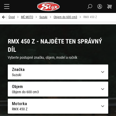
Styx-
cz
Úvod
MÉ MOTO
Suzuki
Objem do 600 cm3
RMX 450 Z
RMX 450 Z - NAJDĚTE TEN SPRÁVNÝ
DÍL
Vyberte postupně značku, objem, model a ročník
Značka
Suzuki
Objem
Objem do 600 cm3
Motorka
RMX 450 Z