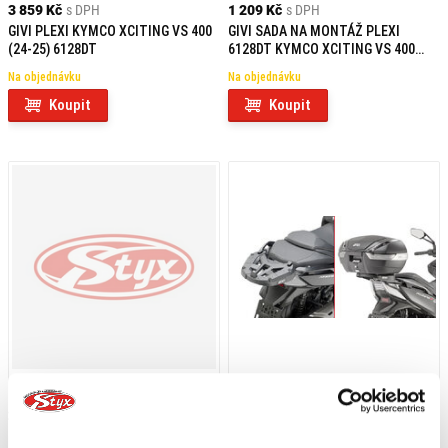
3 859 Kč
s DPH
1 209 Kč
s DPH
GIVI PLEXI KYMCO XCITING VS 400
GIVI SADA NA MONTÁŽ PLEXI
(24-25) 6128DT
6128DT KYMCO XCITING VS 400
(24-25) D6128KIT
Na objednávku
Na objednávku
Koupit
Koupit
2 539 Kč
s DPH
2 409 Kč
s DPH
GIVI PLEXI KYMCO XCITING VS 400
GIVI DRŽÁK KUFRU KYMCO XCITING