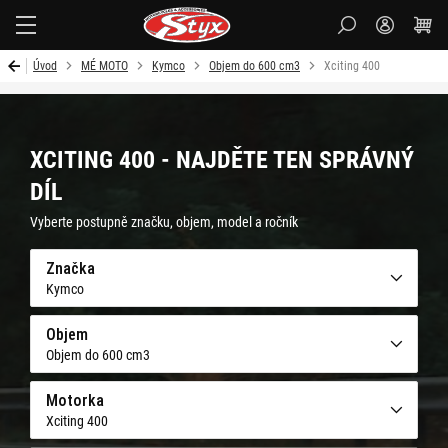
Styx-
cz
Úvod
MÉ MOTO
Kymco
Objem do 600 cm3
Xciting 400
XCITING 400 - NAJDĚTE TEN SPRÁVNÝ
DÍL
Vyberte postupně značku, objem, model a ročník
Značka
Kymco
Objem
Objem do 600 cm3
Motorka
Xciting 400