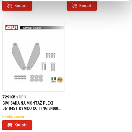
Koupit
Koupit
729 Kč
s DPH
GIVI SADA NA MONTÁŽ PLEXI
D6104ST KYMCO XCITING S400I
(18-20) D6112KIT
Na objednávku
Koupit