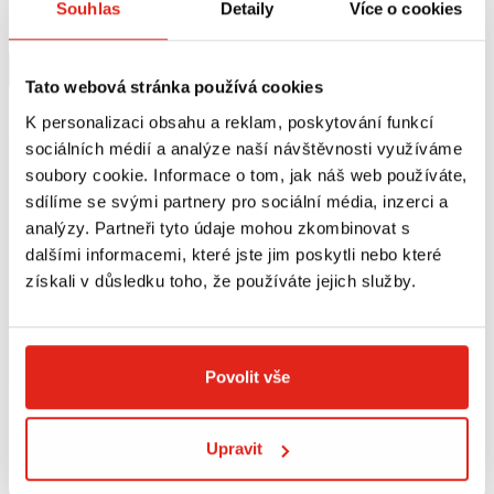
(24-25) 6128D
S400 (18-20) SR6112
Souhlas
Detaily
Více o cookies
Na objednávku
Na objednávku
Koupit
Koupit
Tato webová stránka používá cookies
K personalizaci obsahu a reklam, poskytování funkcí
sociálních médií a analýze naší návštěvnosti využíváme
soubory cookie. Informace o tom, jak náš web používáte,
sdílíme se svými partnery pro sociální média, inzerci a
analýzy. Partneři tyto údaje mohou zkombinovat s
dalšími informacemi, které jste jim poskytli nebo které
získali v důsledku toho, že používáte jejich služby.
Povolit vše
1 809 Kč
s DPH
4 099 Kč
s DPH
GIVI DRŽÁK KUFRU KYMCO XCITING
GIVI PLEXI KYMCO XCITING
Upravit
SR6104M
D6104ST
Na objednávku
Na objednávku