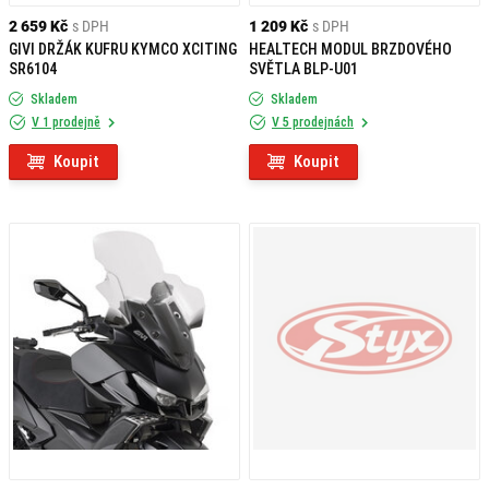
2 659 Kč
s DPH
1 209 Kč
s DPH
GIVI DRŽÁK KUFRU KYMCO XCITING
HEALTECH MODUL BRZDOVÉHO
SR6104
SVĚTLA BLP-U01
Skladem
Skladem
V 1 prodejně
V 5 prodejnách
Koupit
Koupit