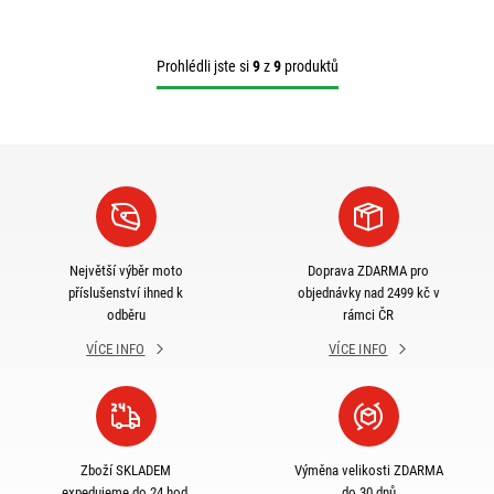
Prohlédli jste si
9
z
9
produktů
Největší výběr moto
Doprava ZDARMA pro
příslušenství ihned k
objednávky nad 2499 kč v
odběru
rámci ČR
VÍCE INFO
VÍCE INFO
Zboží SKLADEM
Výměna velikosti ZDARMA
expedujeme do 24 hod.
do 30 dnů