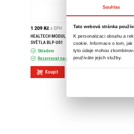
Souhlas
Tato webová stránka použív
1 209 Kč
s DPH
1 809 Kč
s DPH
K personalizaci obsahu a re
HEALTECH MODUL BRZDOVÉHO
GIVI PLEXI YAMA
SVĚTLA BLP-U01
125/PIAGGIO TY
cookie. Informace o tom, jak
50/125/MBK/KEE
tyto údaje mohou zkombinovat
Skladem
používáte jejich služby.
Rezervovat na prodejně
Na objednávku
Koupit
Koupit