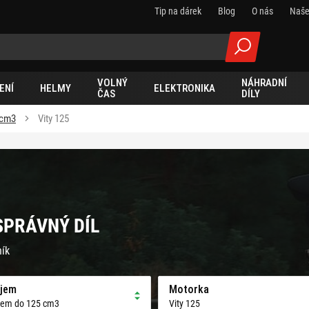
Tip na dárek
Blog
O nás
Naše
VOLNÝ
NÁHRADNÍ
ENÍ
HELMY
ELEKTRONIKA
ČAS
DÍLY
 cm3
Vity 125
 SPRÁVNÝ DÍL
ník
jem
Motorka
jem do 125 cm3
Vity 125