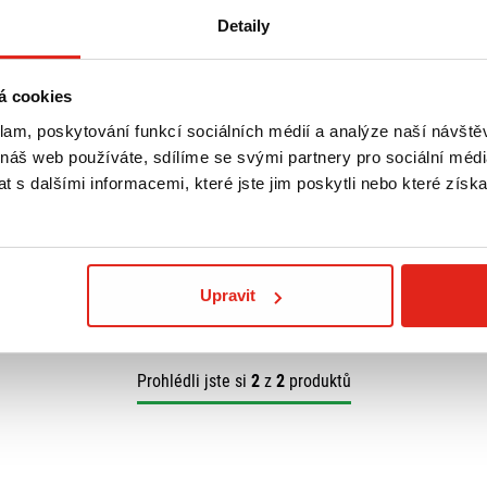
Detaily
á cookies
klam, poskytování funkcí sociálních médií a analýze naší návšt
HA BW'S
PHOON
 náš web používáte, sdílíme se svými partnery pro sociální média
WAY 288A
 s dalšími informacemi, které jste jim poskytli nebo které získa
Upravit
Prohlédli jste si
2
z
2
produktů