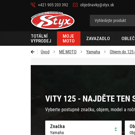
+421 905 203 392
objednavky@styx.sk
Styx-
cz
TOTÁLNÍ
MOJE
ZAVAZADLO
OBLEČ
VÝPRODEJ
MOTO
Úvod
MÉ MOTO
Yamaha
Objem do 125
VITY 125 - NAJDĚTE TEN
Vyberte postupně značku, objem, model a roč
Značka
Ob
Yamaha
Ob