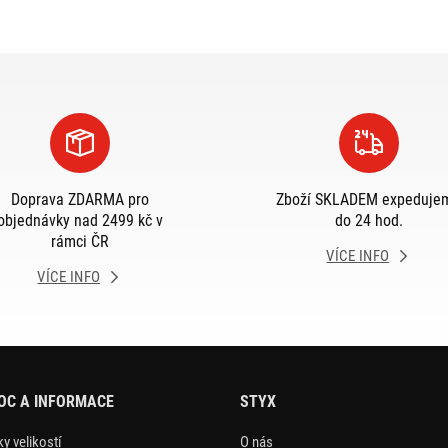
Doprava ZDARMA pro
Zboží SKLADEM expeduje
objednávky nad 2499 kč v
do 24 hod.
rámci ČR
VÍCE INFO
VÍCE INFO
OC A INFORMACE
STYX
y velikostí
O nás