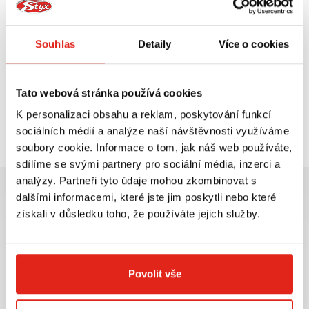
GIVI DRŽÁK KUFRU SWM SIX DAYS
500 (21) SR8130
Na objednávku
Souhlas
Detaily
Více o cookies
Koupit
Tato webová stránka používá cookies
K personalizaci obsahu a reklam, poskytování funkcí
Prohlédli jste si
1
z
1
produktů
sociálních médií a analýze naší návštěvnosti využíváme
soubory cookie. Informace o tom, jak náš web používáte,
sdílíme se svými partnery pro sociální média, inzerci a
analýzy. Partneři tyto údaje mohou zkombinovat s
dalšími informacemi, které jste jim poskytli nebo které
získali v důsledku toho, že používáte jejich služby.
Největší výběr moto
Doprava ZDARMA pro
příslušenství ihned k
objednávky nad 2499 kč v
Povolit vše
odběru
rámci ČR
VÍCE INFO
VÍCE INFO