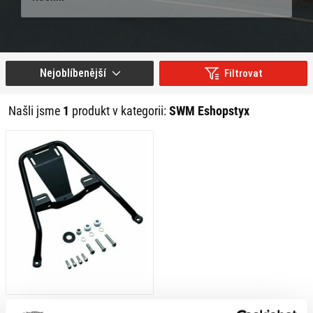
Nejoblíbenější
Filtrovat
Našli jsme
1
produkt v kategorii:
SWM Eshopstyx
3 859 Kč
s DPH