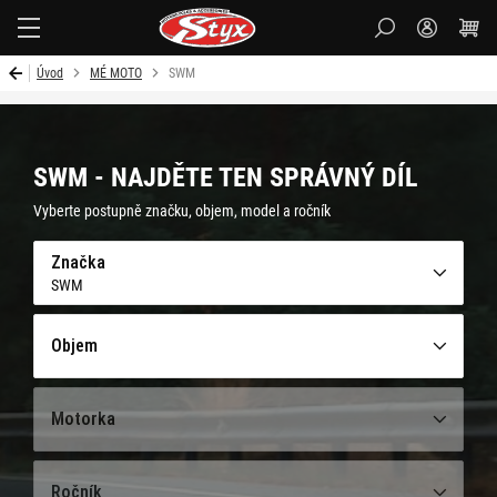
Styx-
cz
Úvod
MÉ MOTO
SWM
SWM - NAJDĚTE TEN SPRÁVNÝ DÍL
Vyberte postupně značku, objem, model a ročník
Značka
SWM
Objem
Motorka
Ročník