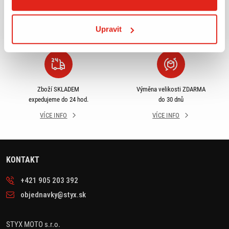
příslušenství ihned k
objednávky nad 2499 kč v
odběru
rámci ČR
Upravit
VÍCE INFO
VÍCE INFO
Zboží SKLADEM
Výměna velikosti ZDARMA
expedujeme do 24 hod.
do 30 dnů
VÍCE INFO
VÍCE INFO
KONTAKT
+421 905 203 392
objednavky@styx.sk
STYX MOTO s.r.o.