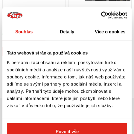
1 209 Kč
s DPH
1 209 Kč
s DPH
HEALTECH MODUL BRZDOVÉHO
GIVI ZADNÍ NOSIČ KYMCO GRAND
SVĚTLA BLP-U01
DINK
Souhlas
Detaily
Více o cookies
Skladem
V 5 prodejnách
Na objednávku
Koupit
Koupit
Tato webová stránka používá cookies
K personalizaci obsahu a reklam, poskytování funkcí
sociálních médií a analýze naší návštěvnosti využíváme
soubory cookie. Informace o tom, jak náš web používáte,
Prohlédli jste si
2
z
2
produktů
sdílíme se svými partnery pro sociální média, inzerci a
analýzy. Partneři tyto údaje mohou zkombinovat s
dalšími informacemi, které jste jim poskytli nebo které
získali v důsledku toho, že používáte jejich služby.
Povolit vše
Největší výběr moto
Doprava ZDARMA pro