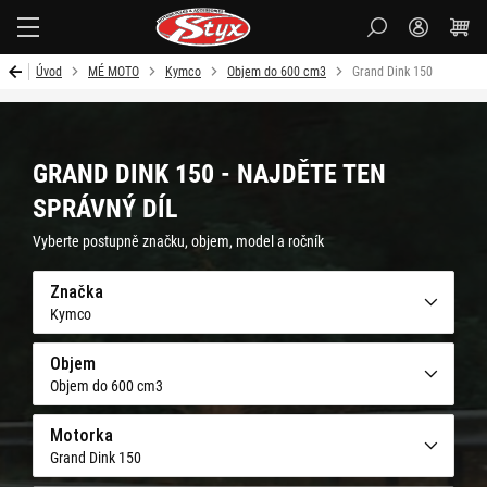
Styx-
cz
Úvod
MÉ MOTO
Kymco
Objem do 600 cm3
Grand Dink 150
GRAND DINK 150 - NAJDĚTE TEN
SPRÁVNÝ DÍL
Vyberte postupně značku, objem, model a ročník
Značka
Kymco
Objem
Objem do 600 cm3
Motorka
Grand Dink 150