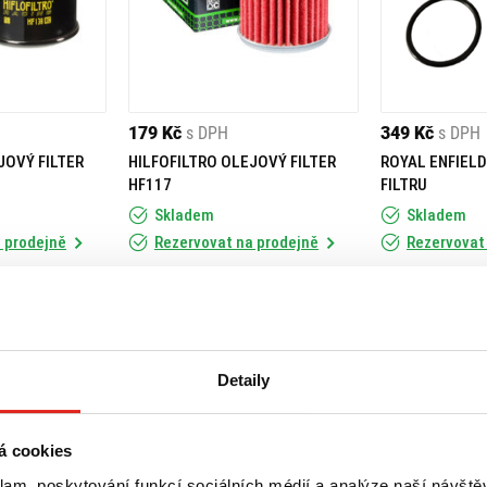
179 Kč
s DPH
349 Kč
s DPH
JOVÝ FILTER
HILFOFILTRO OLEJOVÝ FILTER
ROYAL ENFIEL
HF117
FILTRU
Skladem
Skladem
 prodejně
Rezervovat na prodejně
Rezervovat
Koupit
Koupit
Detaily
á cookies
klam, poskytování funkcí sociálních médií a analýze naší návšt