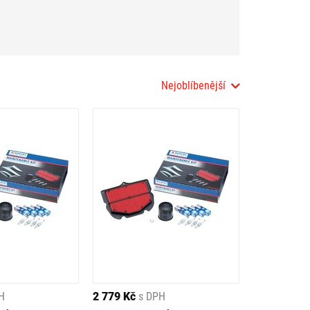
Nejoblíbenější
H
2 779 Kč
s DPH