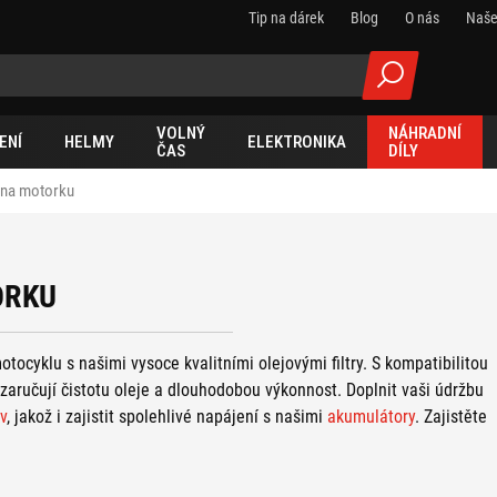
Tip na dárek
Blog
O nás
Naše
VOLNÝ
NÁHRADNÍ
ENÍ
HELMY
ELEKTRONIKA
ČAS
DÍLY
y na motorku
ORKU
ocyklu s našimi vysoce kvalitními olejovými filtry. S kompatibilitou
 zaručují čistotu oleje a dlouhodobou výkonnost. Doplnit vaši údržbu
v
, jakož i zajistit spolehlivé napájení s našimi
akumulátory
. Zajistěte
yklu.