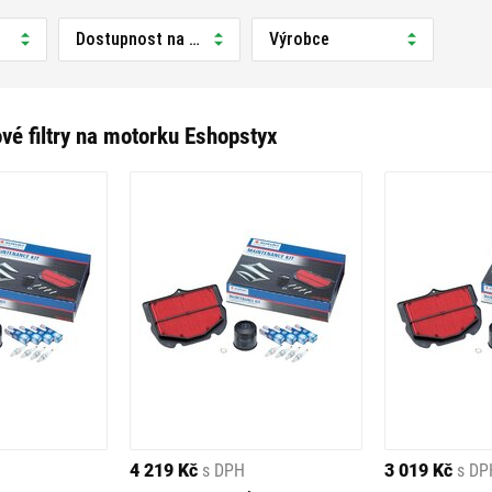
Dostupnost na prodejně
Výrobce
ové filtry na motorku Eshopstyx
4 219 Kč
s DPH
3 019 Kč
s DP