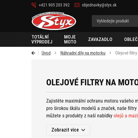
+421 905 203 392
objednavky@styx.sk
Styx-
cz
TOTÁLNÍ
MOJE
ZAVAZADLO
OBLEČ
VÝPRODEJ
MOTO
Úvod
Náhradní díly na motorku
Olejové filtr
OLEJOVÉ FILTRY NA MOT
Zajistěte maximální ochranu motoru vašeho mot
pro širokou škálu modelů a značek, naše filtry
můžete s produkty z naší nabídky
olejů a mazi
si vše potřebné pro hladký chod vašeho motoc
Zobrazit více