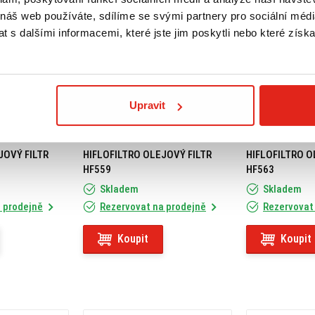
 náš web používáte, sdílíme se svými partnery pro sociální média
 s dalšími informacemi, které jste jim poskytli nebo které získa
Upravit
149 Kč
s DPH
279 Kč
s DPH
JOVÝ FILTR
HIFLOFILTRO OLEJOVÝ FILTR
HIFLOFILTRO O
HF559
HF563
Skladem
Skladem
 prodejně
Rezervovat na prodejně
Rezervovat
Koupit
Koupit