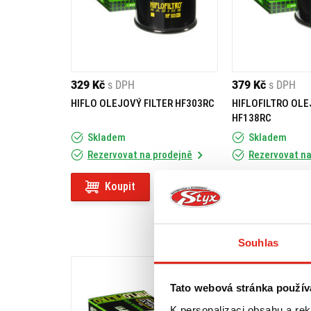
329 Kč
s DPH
379 Kč
s DPH
HIFLO OLEJOVÝ FILTER HF303RC
HIFLOFILTRO OLE
HF138RC
Skladem
Skladem
Rezervovat na prodejně
Rezervovat na
Koupit
Koupit
Souhlas
Tato webová stránka použív
K personalizaci obsahu a re