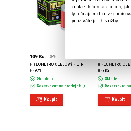
cookie. Informace o tom, jak
tyto údaje mohou zkombinovat
používáte jejich služby.
109 Kč
s DPH
229 Kč
s DPH
HIFLOFILTRO OLEJOVÝ FILTR
HIFLOFILTRO OLE
HF971
HF985
Skladem
Skladem
Rezervovat na prodejně
Rezervovat na
Koupit
Koupit