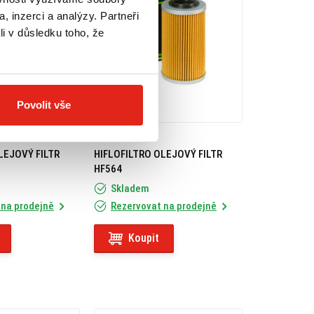
, inzerci a analýzy. Partneři
li v důsledku toho, že
Povolit vše
279 Kč
s DPH
LEJOVÝ FILTR
HIFLOFILTRO OLEJOVÝ FILTR
HF564
Skladem
 na prodejně
Rezervovat na prodejně
Koupit