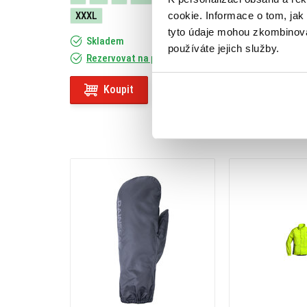
cookie. Informace o tom, jak
XXXL
XS
S
XL
tyto údaje mohou zkombinovat
Skladem
Skladem
- Do
používáte jejich služby.
Rezervovat na prodejně
Rezervovat na
Koupit
Koupit