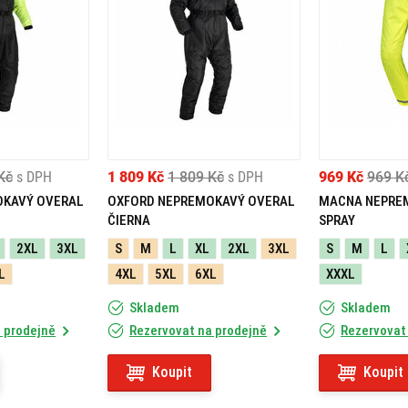
Kč
s DPH
1 809 Kč
1 809 Kč
s DPH
969 Kč
969 K
OKAVÝ OVERAL
OXFORD NEPREMOKAVÝ OVERAL
MACNA NEPRE
ČIERNA
SPRAY
2XL
3XL
S
M
L
XL
2XL
3XL
S
M
L
L
4XL
5XL
6XL
XXXL
Skladem
Skladem
 prodejně
Rezervovat na prodejně
Rezervovat
Koupit
Koupit