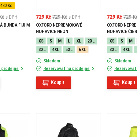
 480 Kč
Kč
s DPH
729 Kč
729 Kč
s DPH
729 Kč
729 K
Á BUNDA FIJI M
OXFORD NEPREMOKAVÉ
OXFORD NEPR
NOHAVICE NEON
NOHAVICE ČIE
XS
S
M
L
XL
2XL
XS
S
M
3XL
4XL
5XL
6XL
3XL
4XL
Skladem
Skladem
 prodejně
Rezervovat na prodejně
Rezervovat
Koupit
Koupit