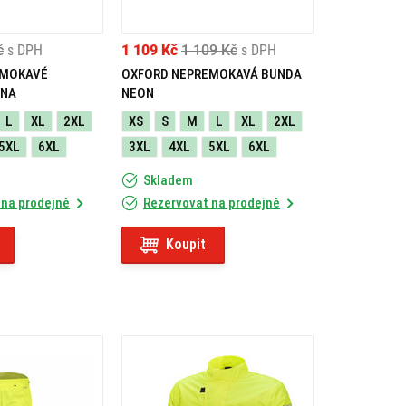
č
s DPH
1 109 Kč
1 109 Kč
s DPH
EMOKAVÉ
OXFORD NEPREMOKAVÁ BUNDA
RNA
NEON
L
XL
2XL
XS
S
M
L
XL
2XL
5XL
6XL
3XL
4XL
5XL
6XL
Skladem
 na prodejně
Rezervovat na prodejně
Koupit