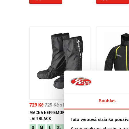
Souhlas
729 Kč
729 Kč
s DPH
3 619 Kč
3 619 
MACNA NEPREMOK NA OBUV
DANE NEPREMOK
LAIR BLACK
BYGE XPR-TEX
Tato webová stránka použív
S
M
L
XL
XXL
K personalizaci obsahu a re