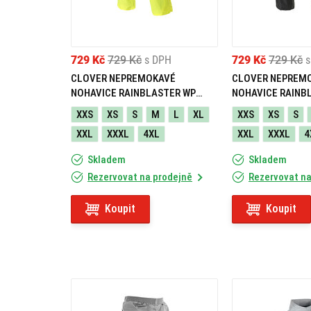
Reflexní prvky
– zvyšují viditelnost za 
JAK SI VYBRAT VYBAVE
729 Kč
729 Kč
s DPH
729 Kč
729 Kč
s
Nepromokavost a prodyšnost
– chrání p
CLOVER NEPREMOKAVÉ
CLOVER NEPREM
NOHAVICE RAINBLASTER WP
NOHAVICE RAINB
Pohodlný střih
– neomezuje pohyb ani při
NEON
BLACK
XXS
XS
S
M
L
XL
XXS
XS
S
XXL
XXXL
Jednoduchá údržba
4XL
– rychleschnoucí ma
XXL
XXXL
4
Skladem
Skladem
Skladnost
– oblečení, které se dá sbalit
Rezervovat na prodejně
Rezervovat na
Všestrannost
– vhodné na krátké jízdy i 
Koupit
Koupit
Deštivé počasí už nemusí znamenat konec výle
pohodlně a nic vás nepřekvapí ani na delších c
a užívejte si jízdu naplno – bez ohledu na to, 