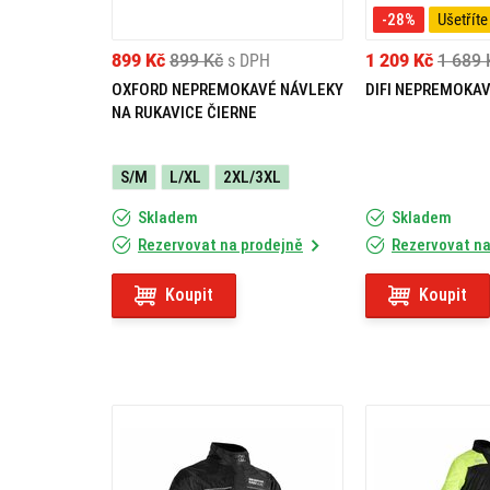
-28%
Ušetříte
899 Kč
899 Kč
s DPH
1 209 Kč
1 689 
OXFORD NEPREMOKAVÉ NÁVLEKY
DIFI NEPREMOKAV
NA RUKAVICE ČIERNE
S/M
L/XL
2XL/3XL
Skladem
Skladem
Rezervovat na prodejně
Rezervovat na
Koupit
Koupit