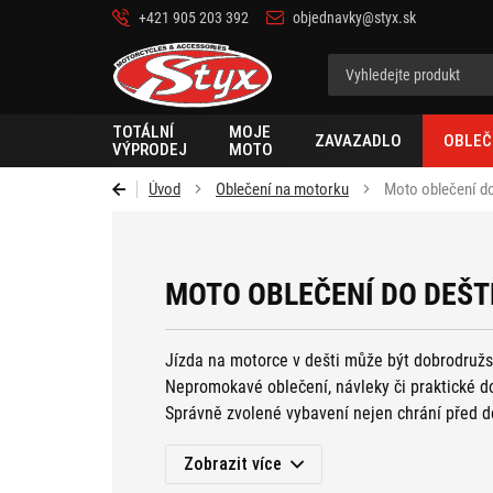
+421 905 203 392
objednavky@styx.sk
Styx-
cz
TOTÁLNÍ
MOJE
ZAVAZADLO
OBLEČ
VÝPRODEJ
MOTO
Úvod
Oblečení na motorku
Moto oblečení d
MOTO OBLEČENÍ DO DEŠT
Jízda na motorce v dešti může být dobrodružst
Nepromokavé oblečení, návleky či praktické d
Správně zvolené vybavení nejen chrání před d
Ať už si vyberete
jednodílné
nebo
dvoudílné n
Zobrazit více
suchou a pohodlnou jízdu bez obav z počasí.