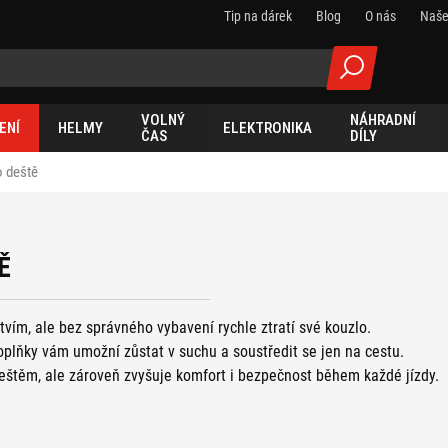
Tip na dárek
Blog
O nás
Naše
VOLNÝ
NÁHRADNÍ
ENÍ
HELMY
ELEKTRONIKA
ČAS
DÍLY
o deště
Ě
vím, ale bez správného vybavení rychle ztratí své kouzlo.
oplňky vám umožní zůstat v suchu a soustředit se jen na cestu.
eštěm, ale zároveň zvyšuje komfort i bezpečnost během každé jízdy.
epromokavé oblečení,
návleky na obuv
či
rukavice
, zajistíte si