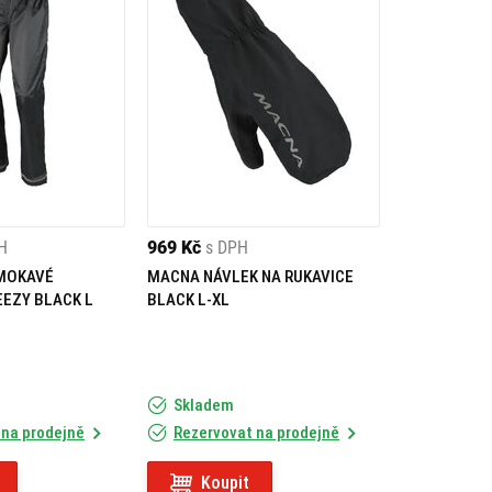
H
969 Kč
s DPH
MOKAVÉ
MACNA NÁVLEK NA RUKAVICE
EEZY BLACK L
BLACK L-XL
Skladem
 na prodejně
Rezervovat na prodejně
Koupit