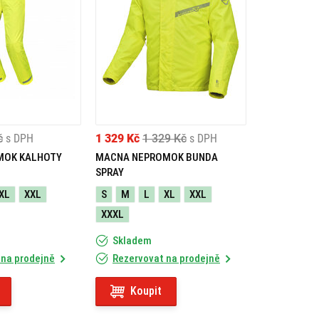
č
s DPH
1 329 Kč
1 329 Kč
s DPH
MOK KALHOTY
MACNA NEPROMOK BUNDA
SPRAY
XL
XXL
S
M
L
XL
XXL
XXXL
Skladem
 na prodejně
Rezervovat na prodejně
Koupit