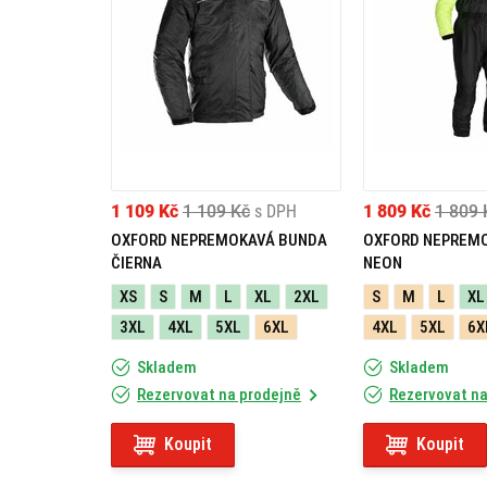
1 109 Kč
1 109 Kč
s DPH
1 809 Kč
1 809 
OXFORD NEPREMOKAVÁ BUNDA
OXFORD NEPREM
ČIERNA
NEON
XS
S
M
L
XL
2XL
S
M
L
XL
3XL
4XL
5XL
6XL
4XL
5XL
6X
Skladem
Skladem
Rezervovat na prodejně
Rezervovat na
Koupit
Koupit