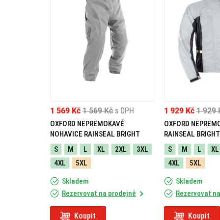
1 569 Kč
1 569 Kč
s DPH
1 929 Kč
1 929 
OXFORD NEPREMOKAVÉ
OXFORD NEPREM
NOHAVICE RAINSEAL BRIGHT
RAINSEAL BRIGHT
S
M
L
XL
2XL
3XL
S
M
L
XL
4XL
5XL
4XL
5XL
Skladem
Skladem
Rezervovat na prodejně
Rezervovat na
Koupit
Koupit