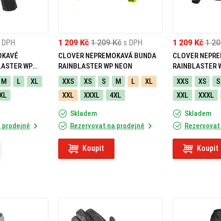
zhoršených podmínek a přispívají k bezpečnosti.
NÍ, KTERÉ VÁS NEZKLAME?
 DPH
1 209 Kč
1 209 Kč
s DPH
1 209 Kč
1 20
řed deštěm, ale zároveň umožní tělu dýchat.
OKAVÉ
CLOVER NEPREMOKAVÁ BUNDA
CLOVER NEPR
LASTER WP
RAINBLASTER WP NEON
RAINBLASTER 
 delší jízdě.
M
L
XL
XXS
XS
S
M
L
XL
XXS
XS
S
teriály a snadné čištění jsou velkou výhodou.
XL
XXL
XXXL
4XL
XXL
XXXL
Skladem
Skladem
 do malého obalu, je ideální na cesty.
 prodejně
Rezervovat na prodejně
Rezervovat
dlouhé výlety, v létě i během chladnějších dní.
Koupit
Koupit
tu. Se spolehlivým vybavením zůstanete v suchu, budete se cítit
estách. Vyberte si vybavení, které vás ochrání před nepřízní počasí,
co přinese obloha.