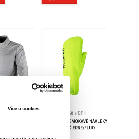
Více o cookies
9 Kč
s DPH
899 Kč
899 Kč
s DPH
KAVÁ BUNDA
OXFORD NEPREMOKAVÉ NÁVLEKY
REFLECTIVE
NA RUKAVICE ČIERNE/FLUO
L
XL
XXL
ěvnosti využíváme soubory