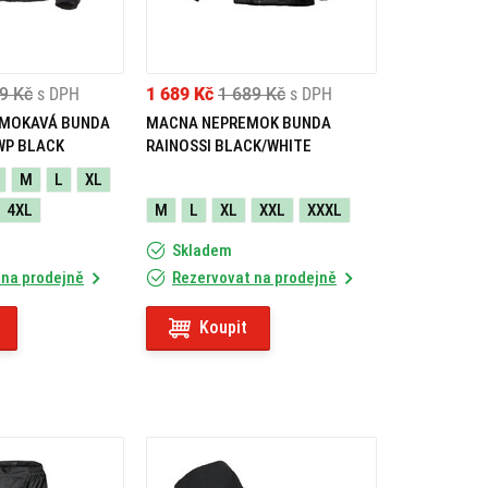
9 Kč
s DPH
1 689 Kč
1 689 Kč
s DPH
EMOKAVÁ BUNDA
MACNA NEPREMOK BUNDA
WP BLACK
RAINOSSI BLACK/WHITE
M
L
XL
4XL
M
L
XL
XXL
XXXL
Skladem
 na prodejně
Rezervovat na prodejně
Koupit