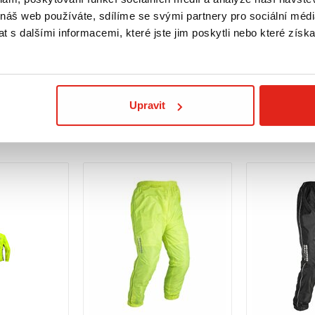
 náš web používáte, sdílíme se svými partnery pro sociální média
XXL
M
L
XL
XXXL
 s dalšími informacemi, které jste jim poskytli nebo které získa
prava ZDARMA
Skladem
Skladem
 prodejně
Rezervovat na prodejně
Rezervovat
Koupit
Koupit
Upravit