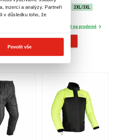
, inzerci a analýzy. Partneři
S/M
L/XL
2XL/3XL
li v důsledku toho, že
Skladem
 na prodejně
Rezervovat na prodejně
Koupit
Povolit vše