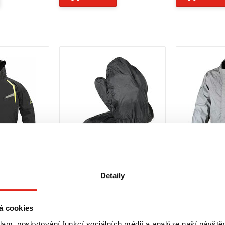
Detaily
Kč
s DPH
729 Kč
729 Kč
s DPH
1 689 Kč
1 68
AVÁ BUNDA
DIFI NEPREMOKY NA RUKAVICE
DIFI NEPREMO
TYPHOON 2
FUZZY SILVER 
á cookies
XS
S
M
klam, poskytování funkcí sociálních médií a analýze naší návšt