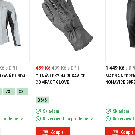
Kč
s DPH
489 Kč
489 Kč
s DPH
1 449 Kč
s DP
OKAVÁ BUNDA
OJ NÁVLEKY NA RUKAVICE
MACNA NEPRE
COMPACT GLOVE
NOHAVICE SPR
2XL
3XL
XS/S
Skladem
Skladem
 prodejně
Rezervovat na prodejně
Rezervovat
Koupit
Koupit