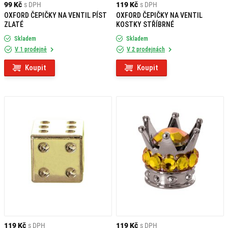
99 Kč
s DPH
119 Kč
s DPH
OXFORD ČEPIČKY NA VENTIL PÍST
OXFORD ČEPIČKY NA VENTIL
ZLATÉ
KOSTKY STŘÍBRNÉ
Skladem
Skladem
V 1 prodejně
V 2 prodejnách
Koupit
Koupit
119 Kč
s DPH
119 Kč
s DPH