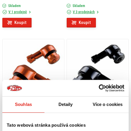
Skladem
Skladem
V 1 prodejně
V 3 prodejnách
Koupit
Koupit
Souhlas
Detaily
Více o cookies
459 Kč
s DPH
459 Kč
s DPH
HS MOTO VENTIL 90 ° - PRŮMĚR
HS MOTO VENTIL 90 ° - PRŮMĚR
11,3 MM S ČEPIČKOU
11,3 MM S ČEPIČKOU
Tato webová stránka používá cookies