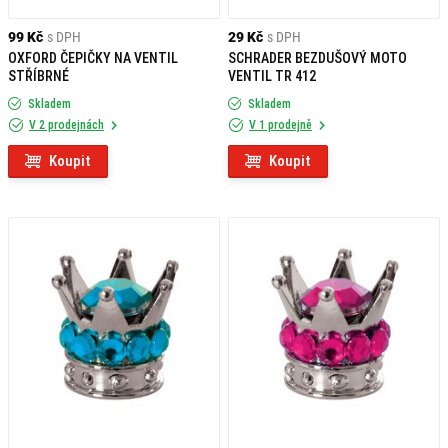
99 Kč
s DPH
29 Kč
s DPH
OXFORD ČEPIČKY NA VENTIL
SCHRADER BEZDUŠOVÝ MOTO
STŘÍBRNÉ
VENTIL TR 412
Skladem
Skladem
V 2 prodejnách
V 1 prodejně
Koupit
Koupit