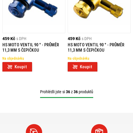
459 Kč
s DPH
459 Kč
s DPH
HS MOTO VENTIL 90 ° - PRŮMĚR
HS MOTO VENTIL 90 ° - PRŮMĚR
11,3 MM S ČEPIČKOU
11,3 MM S ČEPIČKOU
Na objednávku
Na objednávku
Koupit
Koupit
Prohlédli jste si
36
z
36
produktů