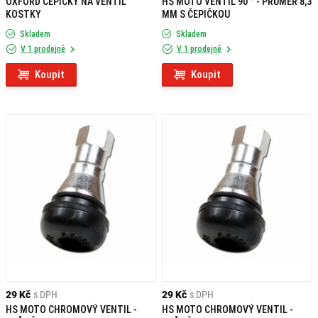
OXFORD ČEPIČKY NA VENTIL
HS MOTO VENTIL 90 ° - PRŮMĚR 8,3
KOSTKY
MM S ČEPIČKOU
Skladem
Skladem
V 1 prodejně
V 1 prodejně
Koupit
Koupit
29 Kč
s DPH
29 Kč
s DPH
HS MOTO CHROMOVÝ VENTIL -
HS MOTO CHROMOVÝ VENTIL -