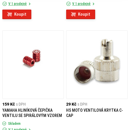
V 1 prodejně
V 1 prodejně
Koupit
Koupit
159 Kč
s DPH
29 Kč
s DPH
YAMAHA HLINÍKOVÁ ČEPIČKA
HS MOTO VENTILOVÁ KRYTKA C-
VENTILU SE SPIRÁLOVÝM VZOREM
CAP
Skladem
V 1 prodejně