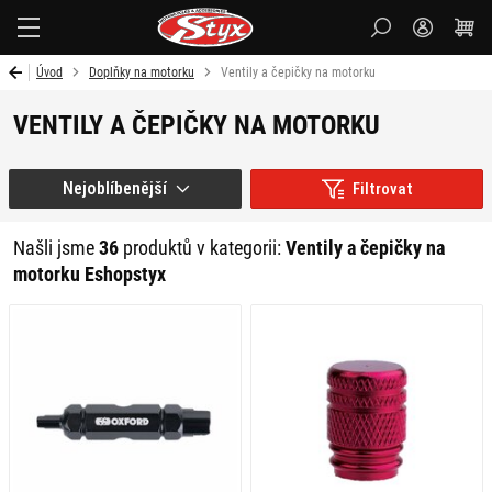
Styx-
cz
Úvod
Doplňky na motorku
Ventily a čepičky na motorku
VENTILY A ČEPIČKY NA MOTORKU
Nejoblíbenější
Filtrovat
Našli jsme
36
produktů v kategorii:
Ventily a čepičky na
motorku Eshopstyx