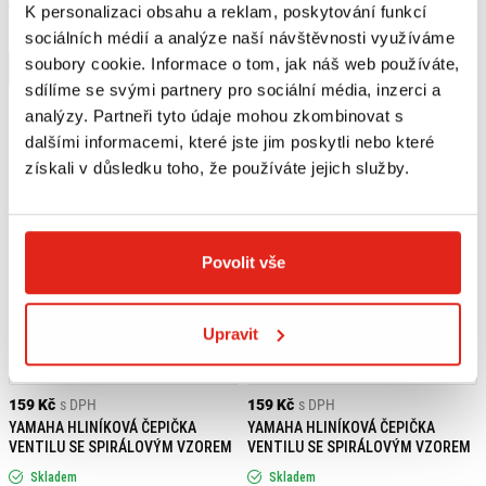
Skladem
Skladem
K personalizaci obsahu a reklam, poskytování funkcí
V 1 prodejně
V 1 prodejně
sociálních médií a analýze naší návštěvnosti využíváme
soubory cookie. Informace o tom, jak náš web používáte,
Koupit
Koupit
sdílíme se svými partnery pro sociální média, inzerci a
analýzy. Partneři tyto údaje mohou zkombinovat s
dalšími informacemi, které jste jim poskytli nebo které
získali v důsledku toho, že používáte jejich služby.
Povolit vše
Upravit
159 Kč
s DPH
159 Kč
s DPH
YAMAHA HLINÍKOVÁ ČEPIČKA
YAMAHA HLINÍKOVÁ ČEPIČKA
VENTILU SE SPIRÁLOVÝM VZOREM
VENTILU SE SPIRÁLOVÝM VZOREM
Skladem
Skladem