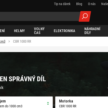
Tip na dárek
Blog
O nás
Naše
VOLNÝ
NÁHRADNÍ
ENÍ
HELMY
ELEKTRONIKA
ČAS
DÍLY
 cm3
CBR 1000 RR
TEN SPRÁVNÝ DÍL
ník
jem
Motorka
jem do 1000 cm3
CBR 1000 RR