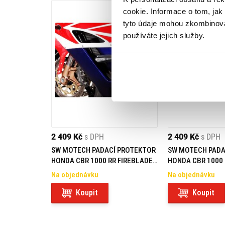
cookie. Informace o tom, jak
tyto údaje mohou zkombinovat
používáte jejich služby.
2 409 Kč
s DPH
2 409 Kč
s DPH
SW MOTECH PADACÍ PROTEKTOR
SW MOTECH PADA
HONDA CBR 1000 RR FIREBLADE
HONDA CBR 1000 
(04-07)
(08-11)
Na objednávku
Na objednávku
Koupit
Koupit