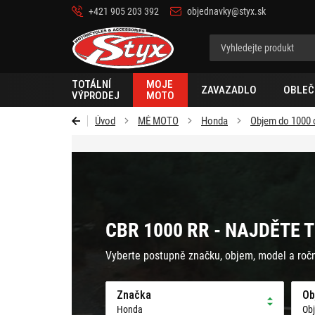
+421 905 203 392
objednavky@styx.sk
Styx-
cz
TOTÁLNÍ
MOJE
ZAVAZADLO
OBLEČ
VÝPRODEJ
MOTO
Úvod
MÉ MOTO
Honda
Objem do 1000
CBR 1000 RR - NAJDĚTE 
Vyberte postupně značku, objem, model a roč
Značka
Ob
Honda
Ob