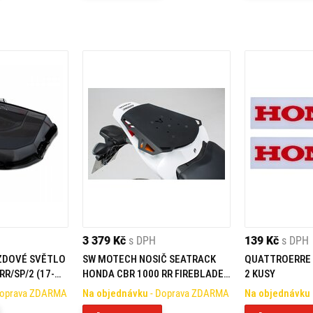
3 379 Kč
s DPH
139 Kč
s DPH
ZDOVÉ SVĚTLO
SW MOTECH NOSIČ SEATRACK
QUATTROERRE
R/SP/2 (17-
HONDA CBR 1000 RR FIREBLADE
2 KUSY
(14-)
Doprava ZDARMA
Na objednávku
- Doprava ZDARMA
Na objednávku