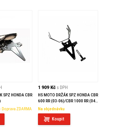
H
1 909 Kč
s DPH
K SPZ HONDA CBR
HS MOTO DRŽÁK SPZ HONDA CBR
)
600 RR (03-06)/CBR 1000 RR (04-
07)
- Doprava ZDARMA
Na objednávku
Koupit