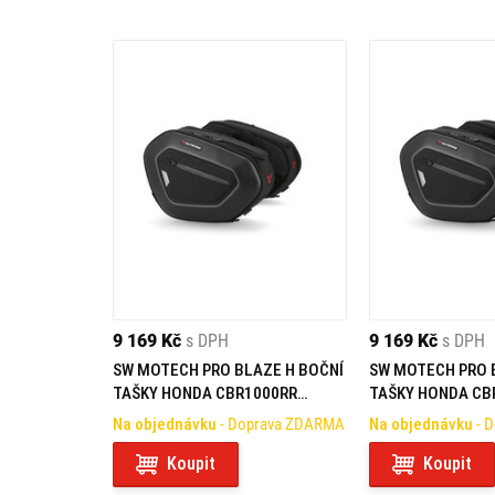
9 169 Kč
s DPH
9 169 Kč
s DPH
SW MOTECH PRO BLAZE H BOČNÍ
SW MOTECH PRO 
TAŠKY HONDA CBR1000RR
TAŠKY HONDA CB
FIREBLADE (08-16)
FIREBLADE (04-07
Na objednávku
- Doprava ZDARMA
Na objednávku
- 
Koupit
Koupit