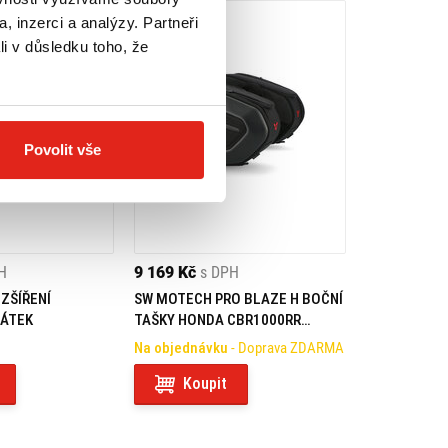
, inzerci a analýzy. Partneři
li v důsledku toho, že
Povolit vše
H
9 169 Kč
s DPH
ZŠÍŘENÍ
SW MOTECH PRO BLAZE H BOČNÍ
CÁTEK
TAŠKY HONDA CBR1000RR
FIREBLADE (17-)
Na objednávku
- Doprava ZDARMA
Koupit