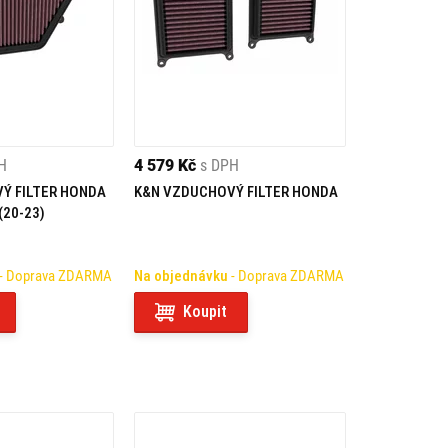
H
4 579 Kč
s DPH
Ý FILTER HONDA
K&N VZDUCHOVÝ FILTER HONDA
(20-23)
- Doprava ZDARMA
Na objednávku
- Doprava ZDARMA
Koupit