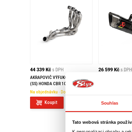
44 339 Kč
s DPH
26 599 Kč
s DPH
AKRAPOVIČ VÝFUKOVÉ POTRUBIE
AKRAPOVIČ VÝFUK
(SS) HONDA CBR 1000 RR-R
(CARBON) HONDA 
FIREBLADE/SP (24-)
FIREBLADE/SP (24
Na objednávku
- Doprava ZDARMA
Na objednávku
- 
Koupit
Koupit
Souhlas
Tato webová stránka použív
K personalizaci obsahu a re