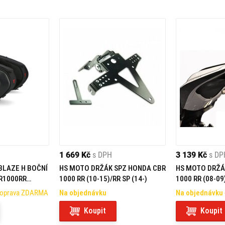
1 669 Kč
s DPH
3 139 Kč
s DP
BLAZE H BOČNÍ
HS MOTO DRŽÁK SPZ HONDA CBR
HS MOTO DRŽÁ
R1000RR
1000 RR (10-15)/RR SP (14-)
1000 RR (08-09
)
Doprava ZDARMA
Na objednávku
Na objednávku
Koupit
Koupit