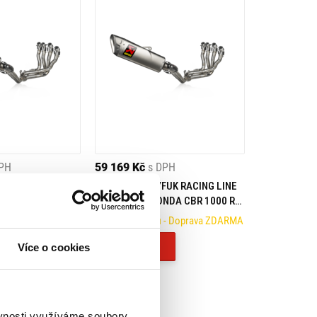
DPH
59 169 Kč
s DPH
FUK EVOLUTION
AKRAPOVIČ VÝFUK RACING LINE
M) HONDA CBR
(TITANIUM) HONDA CBR 1000 RR-
BLADE/SP (24-)
R FIREBLADE/SP (24-)
- Doprava ZDARMA
Na objednávku
- Doprava ZDARMA
Koupit
Více o cookies
ěvnosti využíváme soubory