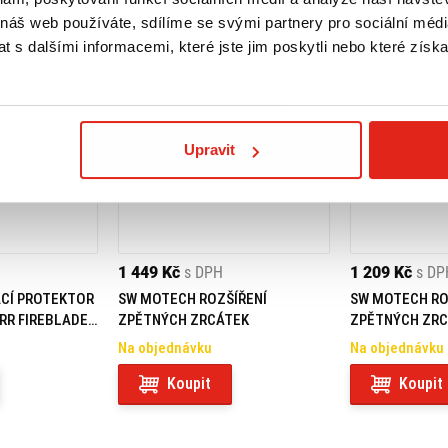
 náš web používáte, sdílíme se svými partnery pro sociální média
 s dalšími informacemi, které jste jim poskytli nebo které získa
Upravit
1 449 Kč
s DPH
1 209 Kč
s DP
CÍ PROTEKTOR
SW MOTECH ROZŠÍŘENÍ
SW MOTECH RO
RR FIREBLADE
ZPĚTNÝCH ZRCÁTEK
ZPĚTNÝCH ZR
Na objednávku
Na objednávku
Koupit
Koupit