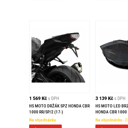
1 569 Kč
s DPH
3 139 Kč
s DPH
HS MOTO DRŽÁK SPZ HONDA CBR
HS MOTO LED BR
1000 RR/SP/2 (17-)
HONDA CBR 1000 R
18)
Na objednávku
Na objednávku
- 