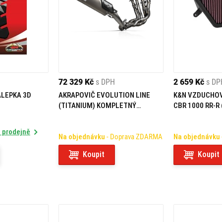
72 329 Kč
s DPH
2 659 Kč
s DP
LEPKA 3D
AKRAPOVIČ EVOLUTION LINE
K&N VZDUCHOV
(TITANIUM) KOMPLETNÝ
CBR 1000 RR-R 
VÝFUKOVÝ SYSTÉM HONDA
CBR1000RR-R FIREBLADE/SP (24-
 prodejně
26)
Na objednávku
- Doprava ZDARMA
Na objednávku
Koupit
Koupit