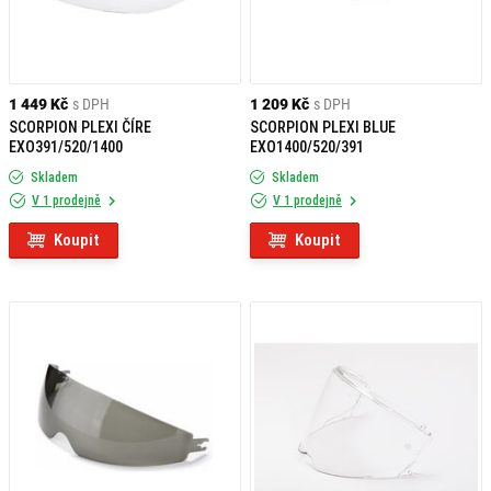
1 449 Kč
s DPH
1 209 Kč
s DPH
SCORPION PLEXI ČÍRE
SCORPION PLEXI BLUE
EXO391/520/1400
EXO1400/520/391
Skladem
Skladem
V 1 prodejně
V 1 prodejně
Koupit
Koupit