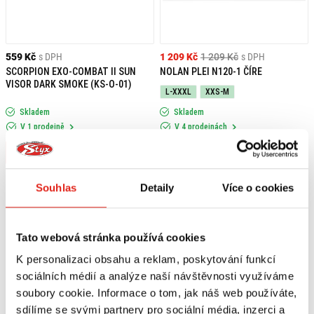
559 Kč
s DPH
1 209 Kč
1 209 Kč
s DPH
SCORPION EXO-COMBAT II SUN
NOLAN PLEI N120-1 ČÍRE
VISOR DARK SMOKE (KS-O-01)
L-XXXL
XXS-M
Skladem
Skladem
V 1 prodejně
V 4 prodejnách
Koupit
Koupit
Souhlas
Detaily
Více o cookies
Tato webová stránka používá cookies
K personalizaci obsahu a reklam, poskytování funkcí
sociálních médií a analýze naší návštěvnosti využíváme
soubory cookie. Informace o tom, jak náš web používáte,
sdílíme se svými partnery pro sociální média, inzerci a