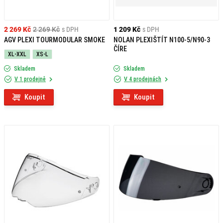
2 269 Kč
2 269 Kč
s DPH
1 209 Kč
s DPH
AGV PLEXI TOURMODULAR SMOKE
NOLAN PLEXIŠTÍT N100-5/N90-3
ČÍRE
XL-XXL
XS-L
Skladem
Skladem
V 1 prodejně
V 4 prodejnách
Koupit
Koupit