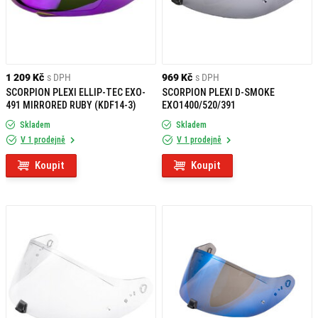
1 209 Kč
s DPH
969 Kč
s DPH
SCORPION PLEXI ELLIP-TEC EXO-
SCORPION PLEXI D-SMOKE
491 MIRRORED RUBY (KDF14-3)
EXO1400/520/391
Skladem
Skladem
V 1 prodejně
V 1 prodejně
Koupit
Koupit