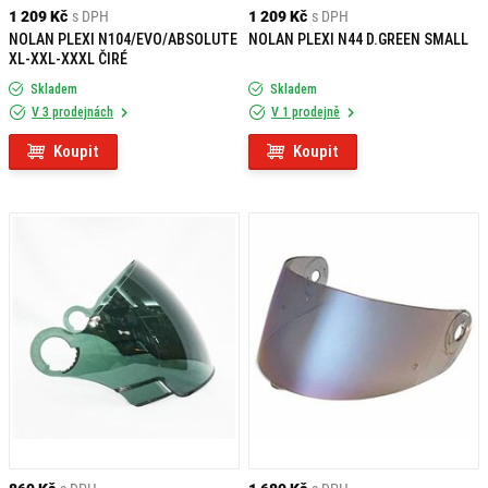
1 209 Kč
s DPH
1 209 Kč
s DPH
NOLAN PLEXI N104/EVO/ABSOLUTE
NOLAN PLEXI N44 D.GREEN SMALL
XL-XXL-XXXL ČIRÉ
Skladem
Skladem
V 3 prodejnách
V 1 prodejně
Koupit
Koupit