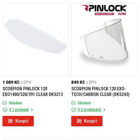
Kompatibilita a přizpůsobivost:
Univerzální a specifické modely:
Štíty jsou k dispozici v
univerzálních verzích, které se hodí k různým přilbám, a také
ve specifických modelech určených pro konkrétní značky a
typy přileb.
Snadná výměna:
Většinu plexi štítů lze snadno vyměnit, což
umožňuje rychlou a snadnou údržbu nebo přizpůsobení
aktuálním potřebám jezdce.
Design a estetika:
Stylový vzhled:
Štíty jsou navrženy tak, aby doplňovaly design
1 089 Kč
s DPH
849 Kč
s DPH
přilby a motocyklu a poskytovaly nejen funkční, ale i estetickou
SCORPION PINLOCK 120
SCORPION PINLOCK 120 EXO-
hodnotu.
EXO1400/520/391 CLEAR DKS213
TECH/CARBON CLEAR (DKS243)
Různé barvy a vzory:
K dispozici je celá řada barev a vzorů,
Skladem
Skladem
což jezdcům umožňuje přizpůsobit vzhled výstroje osobním
V 1 prodejně
V 2 prodejnách
preferencím.
Koupit
Koupit
Pohodlí a funkčnost:
Větrací otvory:
Některé štíty mají integrované větrací otvory,
které zlepšují proudění vzduchu a snižují riziko zamlžení.