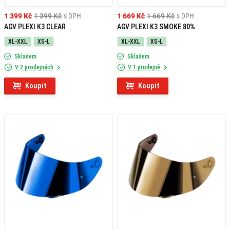
1 399 Kč
1 399 Kč
s DPH
1 669 Kč
1 669 Kč
s DPH
AGV PLEXI K3 CLEAR
AGV PLEXI K3 SMOKE 80%
XL-XXL
XS-L
XL-XXL
XS-L
Skladem
Skladem
V 2 prodejnách
V 1 prodejně
Koupit
Koupit