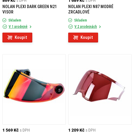
869 Kč
s DPH
1 689 Kč
s DPH
NOLAN PLEXI DARK GREEN N21
NOLAN PLEXI N87 MODRÉ
VISOR
ZRCADLOVÉ
Skladem
Skladem
V 1 prodejně
V 2 prodejnách
Koupit
Koupit
1 569 Kč
s DPH
1 209 Kč
s DPH