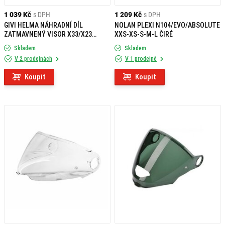
1 039 Kč
s DPH
1 209 Kč
s DPH
GIVI HELMA NÁHRADNÍ DÍL
NOLAN PLEXI N104/EVO/ABSOLUTE
ZATMAVNENÝ VISOR X33/X23
XXS-XS-S-M-L ČIRÉ
Z2597FR
Skladem
Skladem
V 2 prodejnách
V 1 prodejně
Koupit
Koupit