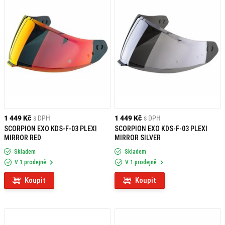
ochranu a pohodlí při každé jízdě.
1 449 Kč
s DPH
1 449 Kč
s DPH
SCORPION EXO KDS-F-03 PLEXI
SCORPION EXO KDS-F-03 PLEXI
MIRROR RED
MIRROR SILVER
Skladem
Skladem
V 1 prodejně
V 1 prodejně
Koupit
Koupit