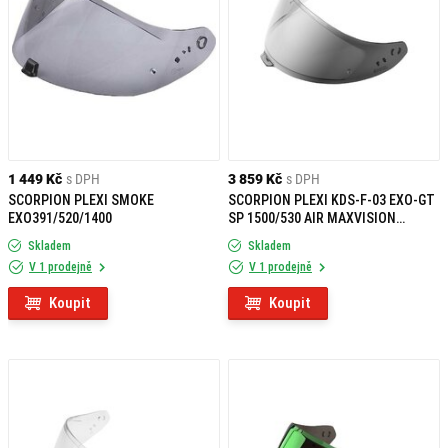
1 449 Kč
s DPH
3 859 Kč
s DPH
SCORPION PLEXI SMOKE
SCORPION PLEXI KDS-F-03 EXO-GT
EXO391/520/1400
SP 1500/530 AIR MAXVISION
PHOTOCHROMIC
Skladem
Skladem
V 1 prodejně
V 1 prodejně
Koupit
Koupit