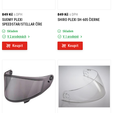
849 Kč
s DPH
849 Kč
s DPH
SUOMY PLEXI
SHIRO PLEXI SH-605 ČIERNE
SPEEDSTAR/STELLAR ČÍRE
Skladem
Skladem
V 2 prodejnách
V 1 prodejně
Koupit
Koupit