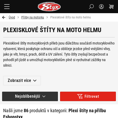
Styx-
cz
Úvod
Přilby na motorku
Plexisklové štíty na moto helmu
PLEXISKLOVÉ ŠTÍTY NA MOTO HELMU
Plexisklové štíty motocyklových přileb jsou důležitou součástí motocyklového
vybavení, která poskytuje ochranu očí a obličeje jezdce před vnějšími vlivy,
jako je vítr, hmyz, prach, déšť a UV záření. Tyto štíty zvyšují bezpečnost a
pohodlí při jízdě a umožňují motocyklistům plně si vychutnat zážitky na
silnici.
Jízdu na motocyklu vám mohou zpříjemnit také
komunikační zařízení na
Zobrazit více
moto helmu
a péči o přilbu zajistí
kvalitní kosmetika
a stylové a praktické
tašky na moto helmu
.
Nejoblíbenější
Filtrovat
Pro maximální bezpečnost a ještě lepší zážitek z jízdy je však velmi důležitý
také výběr správného
oblečení
,
brýlí
,
řešení zavazadel
,
elektronického
vybavení
nebo jiné
moto kosmetiky
pro optimální péči o váš motocykl nebo
Našli jsme
86
produktů v kategorii:
Plexi štíty na přilbu
vybavení.
Eshopstyx