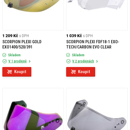
1 209 Kč
s DPH
1 039 Kč
s DPH
SCORPION PLEXI GOLD
SCORPION PLEXI FDF18-1 EXO-
EXO1400/520/391
TECH/CARBON EVO CLEAR
Skladem
Skladem
V 1 prodejně
V 2 prodejnách
Koupit
Koupit