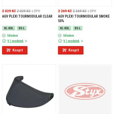
2 029 Kč
2 029 Kč
s DPH
2 269 Kč
2 269 Kč
s DPH
AGV PLEXI TOURMODULAR CLEAR
AGV PLEXI TOURMODULAR SMOKE
50%
XL-XXL
XS-L
XL-XXL
XS-L
Skladem
Skladem
V 1 prodejně
V 1 prodejně
Koupit
Koupit