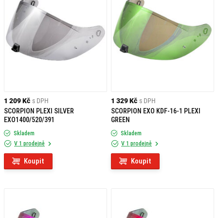
1 209 Kč
s DPH
1 329 Kč
s DPH
SCORPION PLEXI SILVER
SCORPION EXO KDF-16-1 PLEXI
EXO1400/520/391
GREEN
Skladem
Skladem
V 1 prodejně
V 1 prodejně
Koupit
Koupit