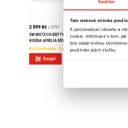
Souhlas
Tato webová stránka použív
2 899 Kč
s DPH
K personalizaci obsahu a re
SW MOTECH KRYTY RUKOU
cookie. Informace o tom, jak
KOBRA APRILIA RXV/SXV 450/550
tyto údaje mohou zkombinovat
Na objednávku
- Doprava ZDARMA
používáte jejich služby.
Koupit