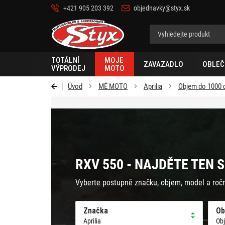
+421 905 203 392
objednavky@styx.sk
Styx-
cz
TOTÁLNÍ
MOJE
ZAVAZADLO
OBLEČ
VÝPRODEJ
MOTO
Úvod
MÉ MOTO
Aprilia
Objem do 1000
RXV 550 - NAJDĚTE TEN 
Vyberte postupně značku, objem, model a roč
Značka
Ob
Aprilia
Ob