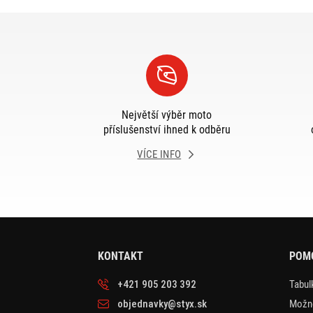
Největší výběr moto
příslušenství ihned k odběru
VÍCE INFO
KONTAKT
POM
+421 905 203 392
Tabulk
objednavky@styx.sk
Možno