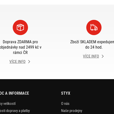
Doprava ZDARMA pro
Zboží SKLADEM expeduje
objednávky nad 2499 kč v
do 24 hod.
rámci ČR
VÍCE INFO
VÍCE INFO
OC A INFORMACE
STYX
y velikostí
O nás
sti dopravy a platby
Naše prodejny