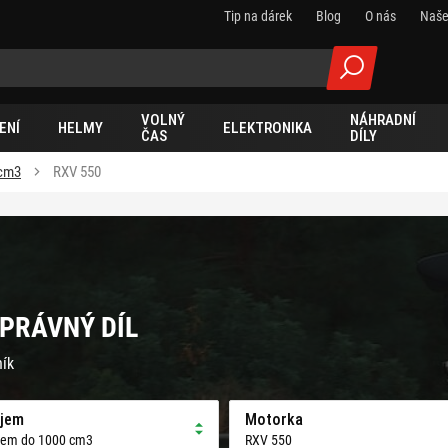
Tip na dárek
Blog
O nás
Naše
VOLNÝ
NÁHRADNÍ
ENÍ
HELMY
ELEKTRONIKA
ČAS
DÍLY
 cm3
RXV 550
SPRÁVNÝ DÍL
ník
jem
Motorka
jem do 1000 cm3
RXV 550