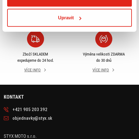
příslušenství ihned k
objednávky nad 2499 kč v
odběru
rámci ČR
Upravit
VÍCE INFO
VÍCE INFO
Zboží SKLADEM
Výměna velikosti ZDARMA
expedujeme do 24 hod.
do 30 dnů
VÍCE INFO
VÍCE INFO
KONTAKT
+421 905 203 392
objednavky@styx.sk
STYX MOTO s.r.o.