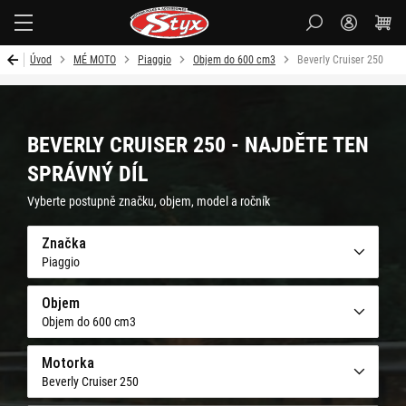
Styx-
cz
Úvod
MÉ MOTO
Piaggio
Objem do 600 cm3
Beverly Cruiser 250
BEVERLY CRUISER 250 - NAJDĚTE TEN
SPRÁVNÝ DÍL
Vyberte postupně značku, objem, model a ročník
Značka
Piaggio
Objem
Objem do 600 cm3
Motorka
Beverly Cruiser 250