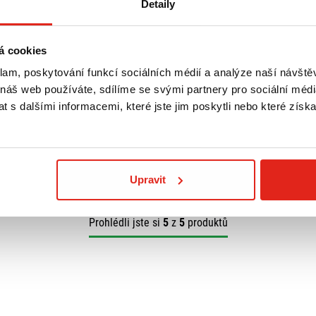
Detaily
á cookies
5 789 Kč
s DPH
5 789 Kč
s DP
klam, poskytování funkcí sociálních médií a analýze naší návšt
ND GEAR LC
SW MOTECH LEGEND GEAR LC
SW MOTECH LE
 náš web používáte, sdílíme se svými partnery pro sociální média
AŠEK TRIUMPH
SADA BOČNÍCH TAŠEK TRIUMPH
ČERNÁ SADA B
 s dalšími informacemi, které jste jim poskytli nebo které získa
R (16-)
STREET SCRAMBLER (18-)
TRIUMPH STRE
Doprava ZDARMA
Na objednávku
- Doprava ZDARMA
Na objednávku
(18-)
Koupit
Koupit
Upravit
Prohlédli jste si
5
z
5
produktů