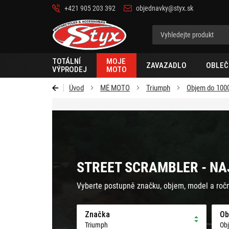
+421 905 203 392
objednavky@styx.sk
Styx-
cz
TOTÁLNÍ
MOJE
ZAVAZADLO
OBLEČ
VÝPRODEJ
MOTO
Úvod
MÉ MOTO
Triumph
Objem do 100
STREET SCRAMBLER - NA
Vyberte postupně značku, objem, model a roč
Značka
Ob
Triumph
Ob