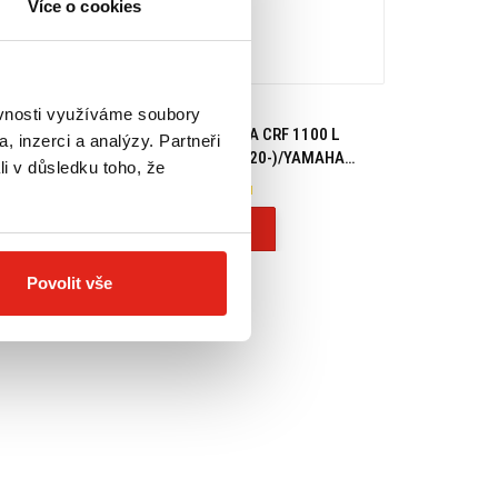
Více o cookies
H
219 Kč
s DPH
ěvnosti využíváme soubory
GEND GEAR LC
GIVI KIT HONDA CRF 1100 L
, inzerci a analýzy. Partneři
OČNÍCH TAŠEK
AFRICA TWIN (20-)/YAMAHA
li v důsledku toho, že
ET SCRAMBLER
TÉNÉRÉ 700 (21) 05SKIT
- Doprava ZDARMA
Na objednávku
Koupit
Povolit vše