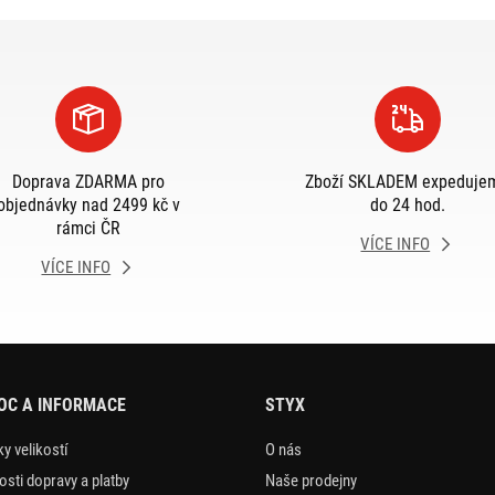
Doprava ZDARMA pro
Zboží SKLADEM expeduje
objednávky nad 2499 kč v
do 24 hod.
rámci ČR
VÍCE INFO
VÍCE INFO
OC A INFORMACE
STYX
y velikostí
O nás
sti dopravy a platby
Naše prodejny