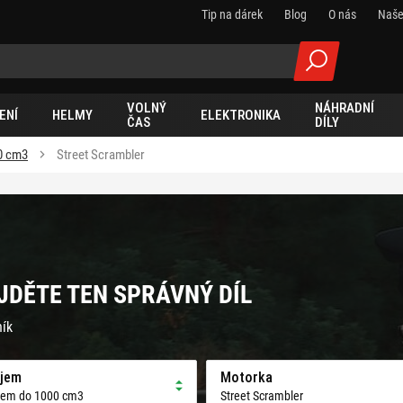
Tip na dárek
Blog
O nás
Naše
VOLNÝ
NÁHRADNÍ
ENÍ
HELMY
ELEKTRONIKA
ČAS
DÍLY
0 cm3
Street Scrambler
JDĚTE TEN SPRÁVNÝ DÍL
ník
jem
Motorka
jem do 1000 cm3
Street Scrambler