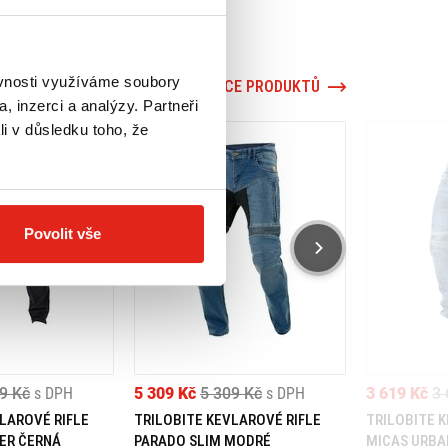
ěvnosti využíváme soubory
VÍCE PRODUKTŮ
, inzerci a analýzy. Partneři
li v důsledku toho, že
Povolit vše
9 Kč
s DPH
5 309 Kč
5 309 Kč
s DPH
3 619 Kč
3 
LAROVÉ RIFLE
TRILOBITE KEVLAROVÉ RIFLE
TRILOBITE 
ER ČERNÁ
PARADO SLIM MODRÉ
MICAS URBA