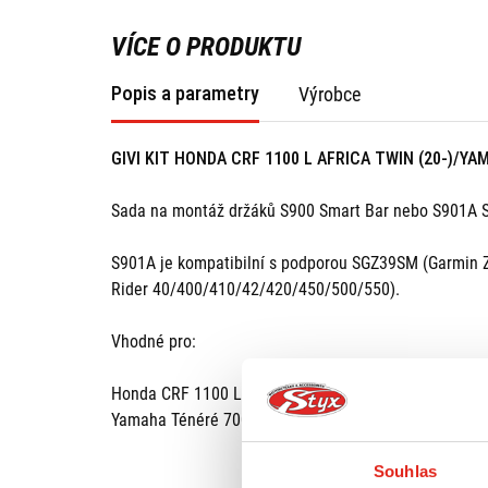
VÍCE O PRODUKTU
Popis a parametry
Výrobce
GIVI KIT HONDA CRF 1100 L AFRICA TWIN (20-)/YA
Sada na montáž držáků S900 Smart Bar nebo S901A 
S901A je kompatibilní s podporou SGZ39SM (Gar
Rider 40/400/410/42/420/450/500/550).
Vhodné pro:
Honda CRF 1100 L Africa Twin (20-)
Yamaha Ténéré 700 (21)
Souhlas