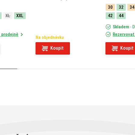
X-CAPE 649 (21) 05RKIT
30
32
34
XL
XXL
42
44
Skladem
- 
 prodejně
Rezervovat
Na objednávku
Koupit
Koupit