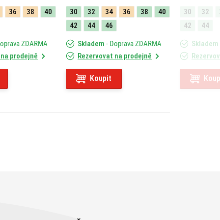
36
38
40
30
32
34
36
38
40
30
32
42
44
46
42
44
Doprava ZDARMA
Skladem
- Doprava ZDARMA
Skladem
 na prodejně
Rezervovat na prodejně
Rezervov
Koupit
Koup