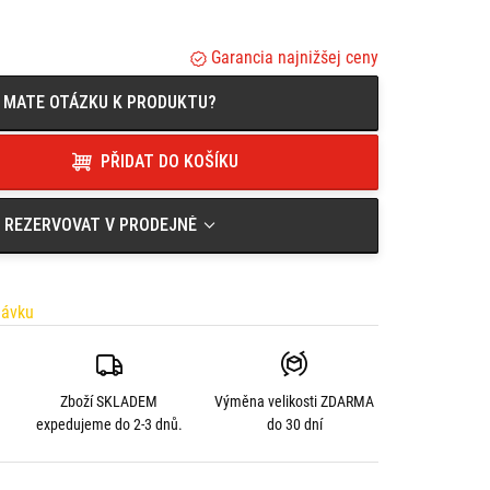
Garancia najnižšej ceny
MATE OTÁZKU K PRODUKTU?
PŘIDAT DO KOŠÍKU
REZERVOVAT V PRODEJNĚ
návku
Zboží SKLADEM
Výměna velikosti
ZDARMA
expedujeme do 2-3 dnů.
do 30 dní