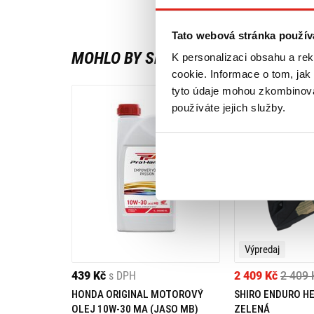
Tato webová stránka použív
MOHLO BY SE VÁM LÍBIT
K personalizaci obsahu a re
cookie. Informace o tom, jak
tyto údaje mohou zkombinovat
používáte jejich služby.
Výpredaj
439 Kč
s DPH
2 409 Kč
2 409 
HONDA ORIGINAL MOTOROVÝ
SHIRO ENDURO H
OLEJ 10W-30 MA (JASO MB)
ZELENÁ