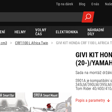
Tip na dárek
Blog
O nás
Naše
VOLNÝ
NÁHRADNÍ
ENÍ
HELMY
ELEKTRONIKA
ČAS
DÍLY
0 cm3
CRF1100 L Africa Twin
GIVI KIT HONDA CRF 1100 L AFRICA 
GIVI KIT HO
(20-)/YAMAH
Sada na montáž držák
S901A je kompatibiln
345LM/390LM/395LM/
Tom Rider 40/400/410
Vhodné pro:
Popis a parametry
Honda CRF 1100 L Afri
Yamaha Ténéré 700 (2