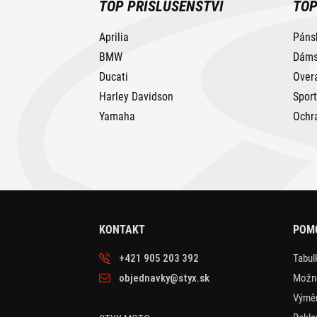
TOP PŘÍSLUŠENSTVÍ
TOP
Aprilia
Páns
BMW
Dáms
Ducati
Over
Harley Davidson
Spor
Yamaha
Ochr
KONTAKT
POM
+421 905 203 392
Tabulk
objednavky@styx.sk
Možno
Výměn