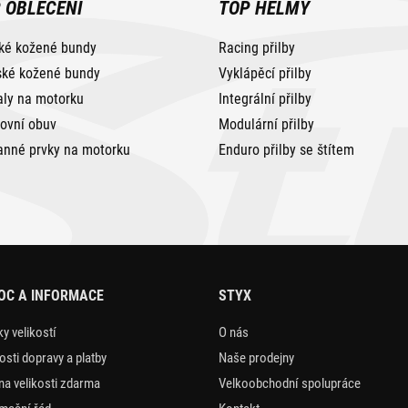
 OBLEČENÍ
TOP HELMY
ké kožené bundy
Racing přilby
ké kožené bundy
Vyklápěcí přilby
aly na motorku
Integrální přilby
tovní obuv
Modulární přilby
anné prvky na motorku
Enduro přilby se štítem
OC A INFORMACE
STYX
y velikostí
O nás
sti dopravy a platby
Naše prodejny
a velikosti zdarma
Velkoobchodní spolupráce