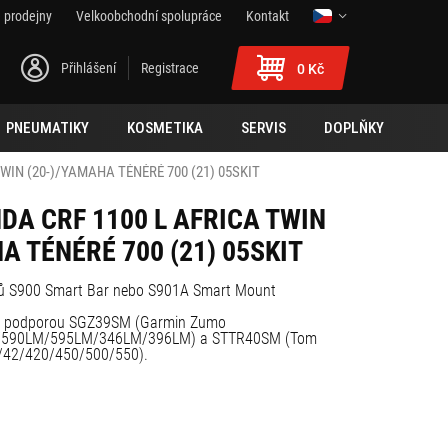
 prodejny
Velkoobchodní spolupráce
Kontakt
Přihlášení
Registrace
0 Kč
PNEUMATIKY
KOSMETIKA
SERVIS
DOPLŇKY
TWIN (20-)/YAMAHA TÉNÉRÉ 700 (21) 05SKIT
NDA CRF 1100 L AFRICA TWIN
A TÉNÉRÉ 700 (21) 05SKIT
ů S900 Smart Bar nebo S901A Smart Mount
í s podporou SGZ39SM (Garmin Zumo
590LM/595LM/346LM/396LM) a STTR40SM (Tom
/42/420/450/500/550).
ca Twin (20-)
1)