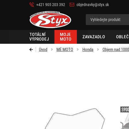
+421 905 203 392
objednavky@styx.sk
Styx-
cz
TOTÁLNÍ
MOJE
ZAVAZADLO
OBLEČ
VÝPRODEJ
MOTO
Úvod
MÉ MOTO
Honda
Objem nad 100