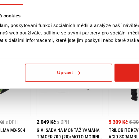
á cookies
klam, poskytování funkcí sociálních médií a analýze naší návšt
 náš web používáte, sdílíme se svými partnery pro sociální média
 s dalšími informacemi, které jste jim poskytli nebo které získa
Upravit
Kč
s DPH
2 049 Kč
s DPH
5 309 Kč
5 30
ELMA MX-504
GIVI SADA NA MONTÁŽ YAMAHA
TRILOBITE KEV
TRACER 700 (20)/MOTO MORINI
ACID SCRAMBL