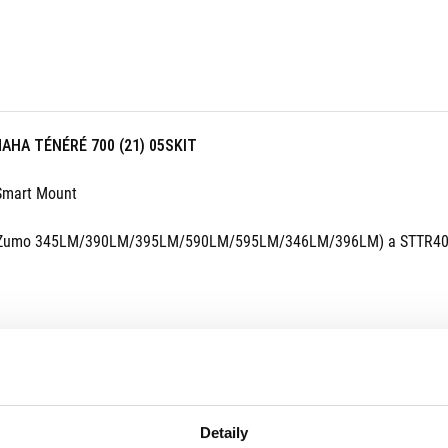
MAHA TÉNÉRÉ 700 (21) 05SKIT
Smart Mount
min Zumo 345LM/390LM/395LM/590LM/595LM/346LM/396LM) a STTR4
Detaily