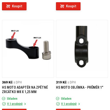
Koupit
Koupit
369 Kč
s DPH
319 Kč
s DPH
HS MOTO ADAPTÉR NA ZPĚTNÉ
HS MOTO OBJÍMKA - PRŮMĚR 1"
ZRCÁTKO M8 X 1,25 MM
Skladem
Skladem
V 1 prodejně
V 1 prodejně