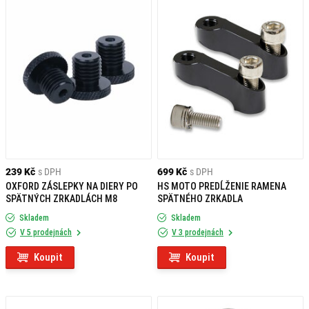
239 Kč
s DPH
699 Kč
s DPH
OXFORD ZÁSLEPKY NA DIERY PO
HS MOTO PREDĹŽENIE RAMENA
SPÄTNÝCH ZRKADLÁCH M8
SPÄTNÉHO ZRKADLA
Skladem
Skladem
V 5 prodejnách
V 3 prodejnách
Koupit
Koupit