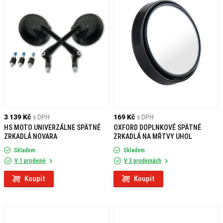
3 139 Kč
s DPH
169 Kč
s DPH
HS MOTO UNIVERZÁLNE SPÄTNÉ
OXFORD DOPLNKOVÉ SPÄTNÉ
ZRKADLÁ NOVARA
ZRKADLÁ NA MŔTVY UHOL
Skladem
Skladem
V 1 prodejně
V 3 prodejnách
Koupit
Koupit