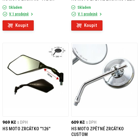
Skladem
Skladem
V 1 prodejně
V 1 prodejně
Koupit
Koupit
969 Kč
s DPH
609 Kč
s DPH
HS MOTO ZRCÁTKO ''126''
HS MOTO ZPĚTNÉ ZRCÁTKO
CUSTOM