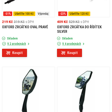
-31%
Ušetříte 100 Kč
Výpredaj
-23%
Ušetříte 120 Kč
219 Kč
319 Kč
s DPH
409 Kč
529 Kč
s DPH
OXFORD ZRCÁTKO OVAL PRAVÉ
OXFORD ZRCÁTKA DO ŘÍDÍTEK
SILVER
Skladem
Skladem
V 2 prodejnách
V 4 prodejnách
Koupit
Koupit