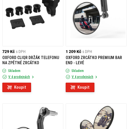
729 Kč
s DPH
1 209 Kč
s DPH
OXFORD CLIQR DRŽÁK TELEFONU
OXFORD ZRCÁTKO PREMIUM BAR
NA ZPĚTNÉ ZRCÁTKO
END - LEVÉ
Skladem
Skladem
V 4 prodejnách
V 4 prodejnách
Koupit
Koupit