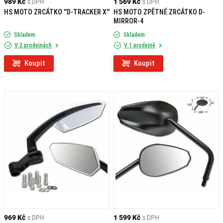
989 Kč
s DPH
1 569 Kč
s DPH
HS MOTO ZRCÁTKO ''D-TRACKER X''
HS MOTO ZPĚTNÉ ZRCÁTKO D-
MIRROR-4
Skladem
Skladem
V 2 prodejnách
V 1 prodejně
Koupit
Koupit
969 Kč
s DPH
1 599 Kč
s DPH