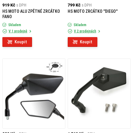
919 Kč
s DPH
799 Kč
s DPH
HS MOTO ALU ZPĚTNÉ ZRCÁTKO
HS MOTO ZRCÁTKO ''DIEGO''
FANO
Skladem
Skladem
V 1 prodejně
V 2 prodejnách
Koupit
Koupit