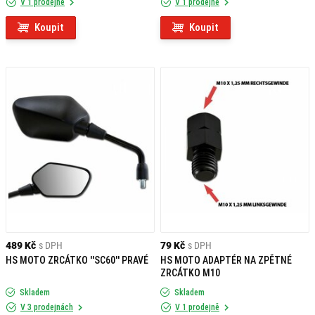
V 1 prodejně
V 1 prodejně
Koupit
Koupit
489 Kč
s DPH
79 Kč
s DPH
HS MOTO ZRCÁTKO ''SC60'' PRAVÉ
HS MOTO ADAPTÉR NA ZPĚTNÉ
ZRCÁTKO M10
Skladem
Skladem
V 3 prodejnách
V 1 prodejně