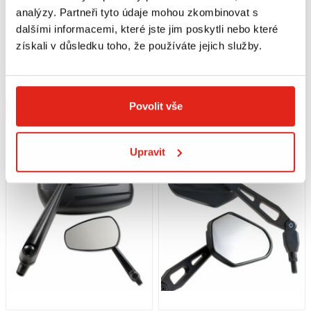
analýzy. Partneři tyto údaje mohou zkombinovat s
729 Kč
s DPH
1 209 Kč
s DPH
dalšími informacemi, které jste jim poskytli nebo které
HS MOTO ZPĚTNÉ ZRCÁTKO
HS MOTO ZRCÁTKO ''PADUA''
získali v důsledku toho, že používáte jejich služby.
"VIRAGO CHROME" - PÁR
Skladem
Skladem
V 1 prodejně
V 1 prodejně
Povolit vše
Koupit
Koupit
Upravit