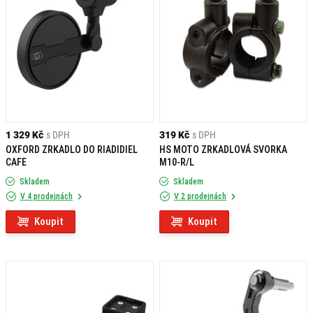
1 329 Kč
s DPH
319 Kč
s DPH
OXFORD ZRKADLO DO RIADIDIEL
HS MOTO ZRKADLOVÁ SVORKA
CAFE
M10-R/L
Skladem
Skladem
V 4 prodejnách
V 2 prodejnách
Koupit
Koupit