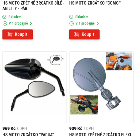
HS MOTO ZPĚTNÉ ZRCÁTKO BÍLÉ -
HS MOTO ZRCÁTKO ''COMO''
AGILITY - PÁR
Skladem
Skladem
V 1 prodejně
V 1 prodejně
Koupit
Koupit
969 Kč
s DPH
939 Kč
s DPH
HS MOTO ZRCÁTKO ''PADUA''
HS MOTO ZPĚTNÉ ZRCÁTKO FLEXI