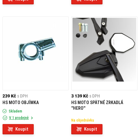
239 Kč
s DPH
3 139 Kč
s DPH
HS MOTO OBJÍMKA
HS MOTO SPÄTNÉ ZRKADLÁ
''HERO''
Skladem
V 1 prodejně
Na objednávku
Koupit
Koupit