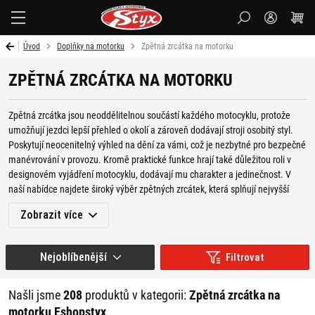
Styx-
cz
Úvod
Doplňky na motorku
Zpětná zrcátka na motorku
ZPĚTNÁ ZRCÁTKA NA MOTORKU
Zpětná zrcátka jsou neoddělitelnou součástí každého motocyklu, protože
umožňují jezdci lepší přehled o okolí a zároveň dodávají stroji osobitý styl.
Poskytují neocenitelný výhled na dění za vámi, což je nezbytné pro bezpečné
manévrování v provozu. Kromě praktické funkce hrají také důležitou roli v
designovém vyjádření motocyklu, dodávají mu charakter a jedinečnost. V
naší nabídce najdete široký výběr zpětných zrcátek, která splňují nejvyšší
standardy kvality, funkčnosti a moderního designu. Naše kolekce obsahuje
Zobrazit více
zrcátka různých stylů a materiálů, aby vyhověla potřebám a preferencím
každého motocyklisty.
Nejoblíbenější
Filtrovat
V naší nabídce najdete také široký výběr mnoha dalších moto
doplňků
, ale
také třeba
kosmetiku na motorku
,
náhradní díly,
moto oblečení
a různé jiné
příslušenství pro motorkáře.
Našli jsme
208
produktů v kategorii:
Zpětná zrcátka na
motorku Eshopstyx