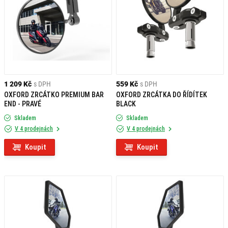
1 209 Kč
s DPH
559 Kč
s DPH
OXFORD ZRCÁTKO PREMIUM BAR
OXFORD ZRCÁTKA DO ŘÍDÍTEK
END - PRAVÉ
BLACK
Skladem
Skladem
V 4 prodejnách
V 4 prodejnách
Koupit
Koupit