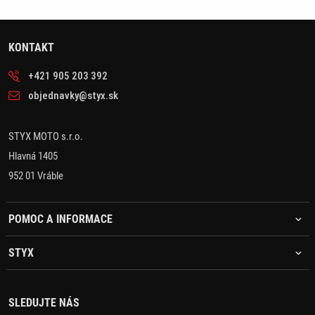
KONTAKT
+421 905 203 392
objednavky@styx.sk
STYX MOTO s.r.o.
Hlavná 1405
952 01 Vráble
POMOC A INFORMACE
STYX
SLEDUJTE NÁS