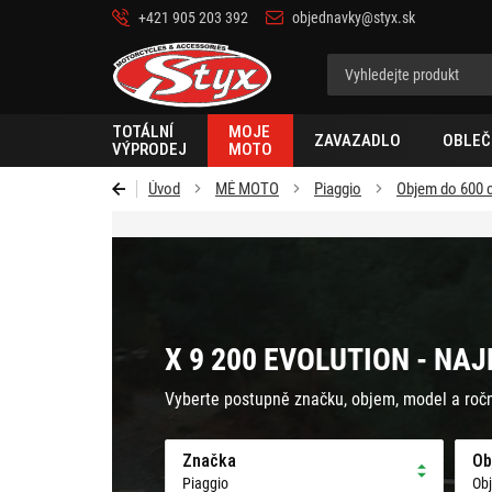
+421 905 203 392
objednavky@styx.sk
Styx-
cz
TOTÁLNÍ
MOJE
ZAVAZADLO
OBLEČ
VÝPRODEJ
MOTO
Úvod
MÉ MOTO
Piaggio
Objem do 600 
X 9 200 EVOLUTION - NA
Vyberte postupně značku, objem, model a roč
Značka
Ob
Piaggio
Ob