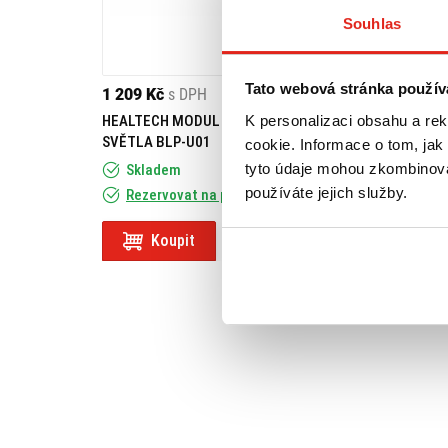
Souhlas
Tato webová stránka použív
1 209 Kč
s DPH
2 409 Kč
s DPH
K personalizaci obsahu a re
HEALTECH MODUL BRZDOVÉHO
GIVI PLEXI PIAGGI
SVĚTLA BLP-U01
500 EVOLUTION (
cookie. Informace o tom, jak
tyto údaje mohou zkombinovat
Skladem
používáte jejich služby.
Rezervovat na prodejně
Na objednávku
Koupit
Koupit