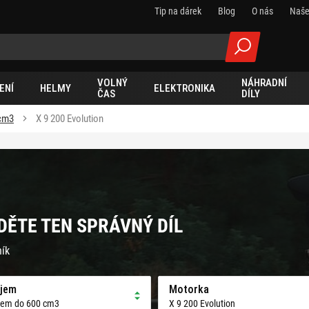
Tip na dárek
Blog
O nás
Naše
VOLNÝ
NÁHRADNÍ
ENÍ
HELMY
ELEKTRONIKA
ČAS
DÍLY
cm3
X 9 200 Evolution
JDĚTE TEN SPRÁVNÝ DÍL
ník
jem
Motorka
jem do 600 cm3
X 9 200 Evolution