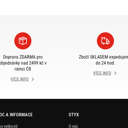
Doprava ZDARMA pro
Zboží SKLADEM expeduje
objednávky nad 2499 kč v
do 24 hod.
rámci ČR
VÍCE INFO
VÍCE INFO
OC A INFORMACE
STYX
y velikostí
O nás