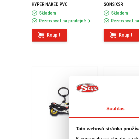
HYPER NAKED PVC
SONS XSR
Skladem
Skladem
Rezervovat na prodejně
Rezervovat na
Koupit
Koupit
Souhlas
Tato webová stránka použív
K personalizaci obsahu a re