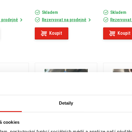
Skladem
Skladem
 prodejně
Rezervovat na prodejně
Rezervovat
Koupit
Koupit
Detaily
á cookies
klam, poskytování funkcí sociálních médií a analýze naší návšt