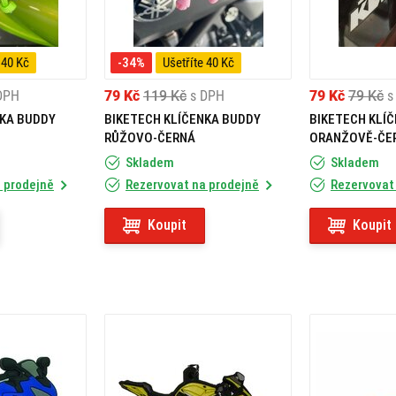
 40 Kč
-34%
Ušetříte 40 Kč
DPH
79 Kč
119 Kč
s DPH
79 Kč
79 Kč
s
NKA BUDDY
BIKETECH KLÍČENKA BUDDY
BIKETECH KLÍ
RŮŽOVO-ČERNÁ
ORANŽOVĚ-ČE
Skladem
Skladem
 prodejně
Rezervovat na prodejně
Rezervovat
Koupit
Koupit