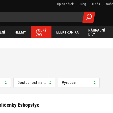
Tip na dárek
Blog
O nás
Naše
VOLNÝ
NÁHRADNÍ
ENÍ
HELMY
ELEKTRONIKA
ČAS
DÍLY
Dostupnost na prodejně
Výrobce
klíčenky Eshopstyx