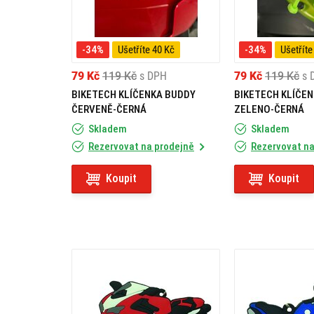
-34%
Ušetříte 40 Kč
-34%
Ušetříte
79 Kč
119 Kč
s DPH
79 Kč
119 Kč
s 
BIKETECH KLÍČENKA BUDDY
BIKETECH KLÍČE
ČERVENĚ-ČERNÁ
ZELENO-ČERNÁ
Skladem
Skladem
Rezervovat na prodejně
Rezervovat na
Koupit
Koupit