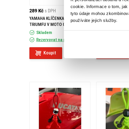
cookie. Informace o tom, jak
289 Kč
s DPH
249 Kč
s DPH
tyto údaje mohou zkombinovat
YAMAHA KLÍČENKA K 60. VÝROČÍ
YAMAHA KLÍČENK
používáte jejich služby.
TRIUMFU V MOTO GP
Skladem
Skladem
Rezervovat na prodejně
Rezervovat na
Koupit
Koupit