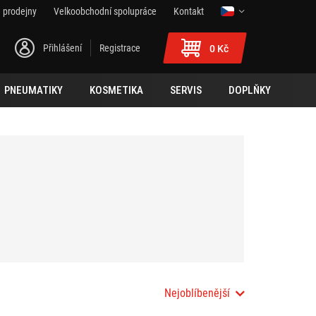
 prodejny
Velkoobchodní spolupráce
Kontakt
Přihlášení
Registrace
0 Kč
PNEUMATIKY
KOSMETIKA
SERVIS
DOPLŇKY
Nejoblíbenější