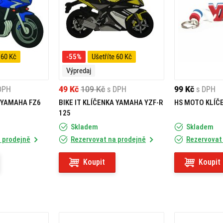
 60 Kč
-55%
Ušetříte 60 Kč
Výpredaj
DPH
49 Kč
109 Kč
s DPH
99 Kč
s DPH
A YAMAHA FZ6
BIKE IT KLÍČENKA YAMAHA YZF-R
HS MOTO KLÍČE
125
Skladem
Skladem
 prodejně
Rezervovat na prodejně
Rezervovat
Koupit
Koupit