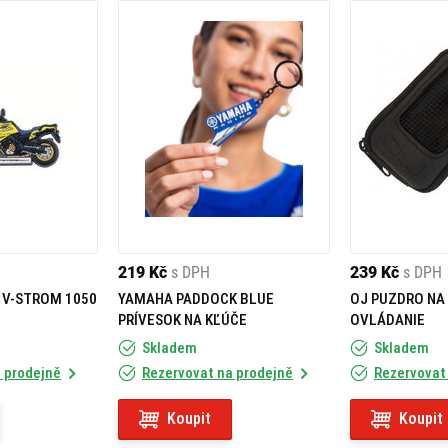
219 Kč
s DPH
239 Kč
s DPH
 V-STROM 1050
YAMAHA PADDOCK BLUE
OJ PUZDRO NA
PRÍVESOK NA KĽÚČE
OVLÁDANIE
Skladem
Skladem
 prodejně
Rezervovat na prodejně
Rezervovat
Koupit
Koupit