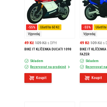
-55%
Ušetříte 60 Kč
-55%
Ušetříte
Výpredaj
Výpredaj
49 Kč
109 Kč
s DPH
49 Kč
109 Kč
s 
BIKE IT KLÍČENKA DUCATI 1098
BIKE IT KLÍČENK
FAZER
Skladem
Skladem
Rezervovat na prodejně
Rezervovat na
Koupit
Koupit