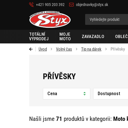
+421 905 203 392
objednavky@styx.sk
Styx-
cz
TOTÁLNÍ
MOJE
ZAVAZADLO
OBLEČ
VÝPRODEJ
MOTO
Úvod
Volný čas
Tip na dárek
Přívěsky
PŘÍVĚSKY
Cena
Dostupnost
Našli jsme
71
produktů v kategorii:
Moto 