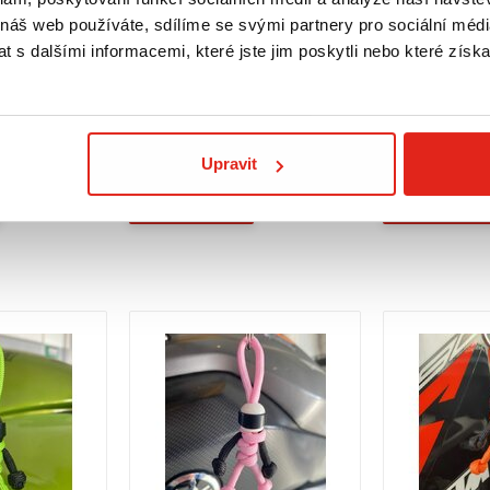
-34%
Ušetříte 40 Kč
-34%
Ušetř
 náš web používáte, sdílíme se svými partnery pro sociální média
79 Kč
119 Kč
s DPH
79 Kč
119 Kč
 s dalšími informacemi, které jste jim poskytli nebo které získa
A XMAX
BIKETECH KLÍČENKA BUDDY
BIKETECH KLÍ
MODRO-ZELENÁ
ČERNÁ
Skladem
Skladem
 prodejně
Rezervovat na prodejně
Rezervovat
Upravit
Koupit
Koupit