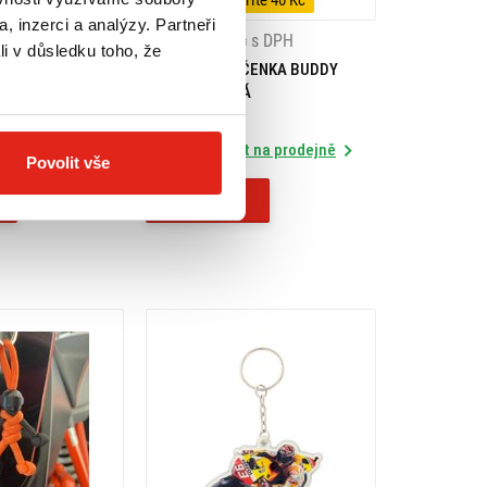
íte 40 Kč
-34%
Ušetříte 40 Kč
, inzerci a analýzy. Partneři
s DPH
79 Kč
119 Kč
s DPH
li v důsledku toho, že
ČENKA BUDDY
BIKETECH KLÍČENKA BUDDY
MODRO-ČERNÁ
Skladem
 na prodejně
Rezervovat na prodejně
Povolit vše
Koupit