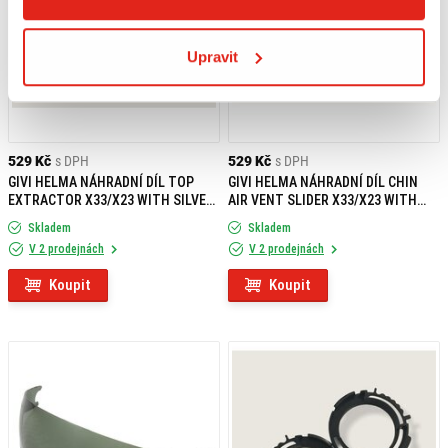
Upravit
529 Kč
s DPH
529 Kč
s DPH
GIVI HELMA NÁHRADNÍ DÍL TOP
GIVI HELMA NÁHRADNÍ DÍL CHIN
EXTRACTOR X33/X23 WITH SILVER
AIR VENT SLIDER X33/X23 WITH
COVER Z2576R
SILVER Z2577R
Skladem
Skladem
V 2 prodejnách
V 2 prodejnách
Koupit
Koupit