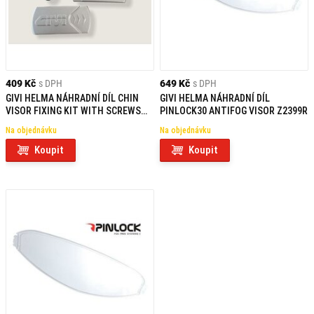
409 Kč
s DPH
649 Kč
s DPH
GIVI HELMA NÁHRADNÍ DÍL CHIN
GIVI HELMA NÁHRADNÍ DÍL
VISOR FIXING KIT WITH SCREWS
PINLOCK30 ANTIFOG VISOR Z2399R
X23/X Z2584R
Na objednávku
Na objednávku
Koupit
Koupit