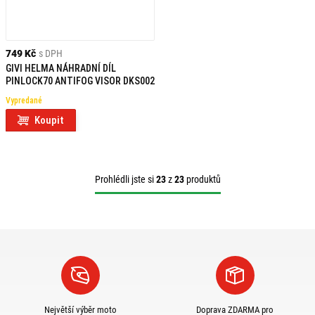
749 Kč
s DPH
GIVI HELMA NÁHRADNÍ DÍL
PINLOCK70 ANTIFOG VISOR DKS002
Vypredané
Koupit
Prohlédli jste si
23
z
23
produktů
Největší výběr moto
Doprava ZDARMA pro