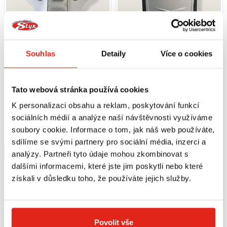
Souhlas
Detaily
Více o cookies
649 Kč
s DPH
609 Kč
s DPH
Tato webová stránka používá cookies
GIVI HELMA NÁHRADNÍ DÍL XH21
GIVI HELMA NÁHRADNÍ DÍL FRONT
K personalizaci obsahu a reklam, poskytování funkcí
HELMET CHIN AIR VENT SILVER
AIR VENT SLIDER X33/X23 WITH
sociálních médií a analýze naší návštěvnosti využíváme
Z2497G779R
SILVER Z2575R
Skladem
Skladem
soubory cookie. Informace o tom, jak náš web používáte,
V 2 prodejnách
V 1 prodejně
sdílíme se svými partnery pro sociální média, inzerci a
Koupit
Koupit
analýzy. Partneři tyto údaje mohou zkombinovat s
dalšími informacemi, které jste jim poskytli nebo které
získali v důsledku toho, že používáte jejich služby.
Povolit vše