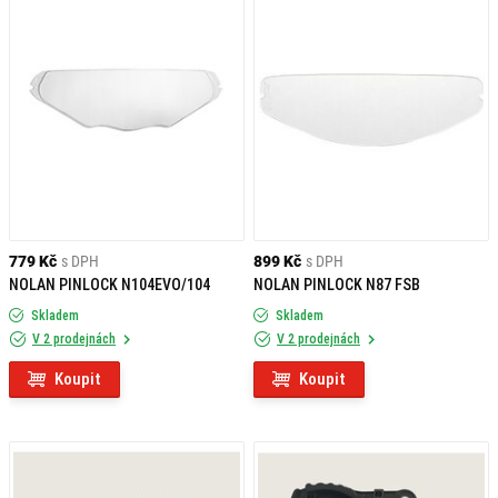
JAK SPRÁVNĚ NAINSTALOVAT
NÁHRADNÍ DÍLY?
Pro jednoduché díly, jako jsou antifog fólie či clony, můžete využít přiložené
instrukce. Při složitějších opravách, jako je výměna ventilace nebo
mechanismů na plexiskla, doporučujeme obrátit se na odborný servis.
Neodkládejte opravu své helmy – vyberte si kvalitní náhradní díly a ujistěte
se, že jste připraveni na bezpečnou a pohodlnou jízdu.
779 Kč
s DPH
899 Kč
s DPH
NOLAN PINLOCK N104EVO/104
NOLAN PINLOCK N87 FSB
Skladem
Skladem
V 2 prodejnách
V 2 prodejnách
Koupit
Koupit