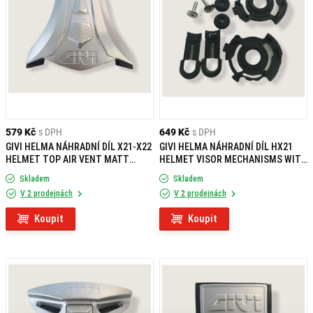
579 Kč
s DPH
649 Kč
s DPH
GIVI HELMA NÁHRADNÍ DÍL X21-X22
GIVI HELMA NÁHRADNÍ DÍL HX21
HELMET TOP AIR VENT MATT
HELMET VISOR MECHANISMS WITH
SILVER Z2496G779R
SCREW Z2495R
Skladem
Skladem
V 2 prodejnách
V 2 prodejnách
Koupit
Koupit