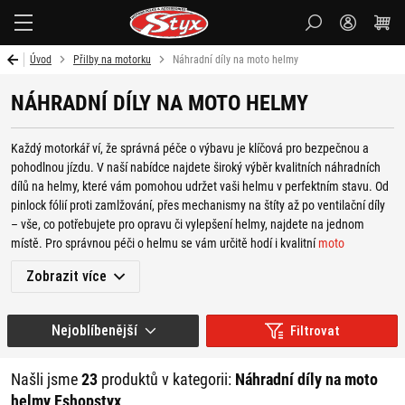
Styx-
cz
Úvod
Přilby na motorku
Náhradní díly na moto helmy
NÁHRADNÍ DÍLY NA MOTO HELMY
Každý motorkář ví, že správná péče o výbavu je klíčová pro bezpečnou a
pohodlnou jízdu. V naší nabídce najdete široký výběr kvalitních náhradních
dílů na helmy, které vám pomohou udržet vaši helmu v perfektním stavu. Od
pinlock fólií proti zamlžování, přes mechanismy na štíty až po ventilační díly
– vše, co potřebujete pro opravu či vylepšení helmy, najdete na jednom
místě. Pro správnou péči o helmu se vám určitě hodí i kvalitní
moto
kosmetika
a v nabídce najdete také různé příslušenství, jako jsou
Zobrazit více
komunikační zařízení,
tašky na helmy
,
plexisklové štíty
či
doplňky
.
V naší nabídce najdete také široký sortiment helem pro všechny motorkáře –
Nejoblíbenější
Filtrovat
od začátečníků až po profesionály:
Motocross/ATV helmy
:
Ideální pro milovníky adrenalinu v extrémních
Našli jsme
23
produktů v kategorii:
Náhradní díly na moto
podmínkách. Vynikají odolností a ochranou v náročném terénu.
helmy Eshopstyx