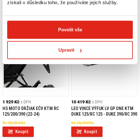
získali v důsledku toho, že používáte jejich služby.
Koupit
Koupit
Povolit vše
Upravit
1 929 Kč
s DPH
10 419 Kč
s DPH
HS MOTO DRŽIAK EČV KTM RC
LEO VINCE VÝFUK LV GP ONE KTM
125/200/390 (22-24)
DUKE 125/RC 125 - DUKE 390/RC 390
Na objednávku
Na objednávku
Koupit
Koupit