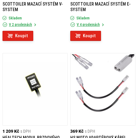
SCOTTOILER MAZACÍ SYSTÉM V-
SCOTTOILER MAZACÍ SYSTÉM E-
SYSTEM
SYSTEM
Skladem
Skladem
V 2 prodejnách
V 4 prodejnách
Koupit
Koupit
1 209 Kč
s DPH
369 Kč
s DPH
HEALTECH MODUL BRZDOVÉHO
HS MOTO ADAPTÉROVÝ KÁBEL