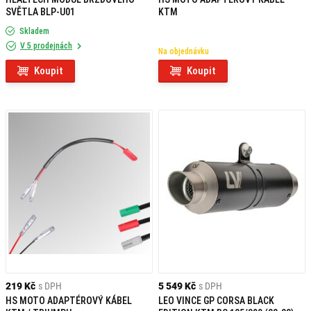
SVĚTLA BLP-U01
KTM
Skladem
V 5 prodejnách
Na objednávku
Koupit
Koupit
219 Kč
s DPH
5 549 Kč
s DPH
HS MOTO ADAPTÉROVÝ KÁBEL
LEO VINCE GP CORSA BLACK