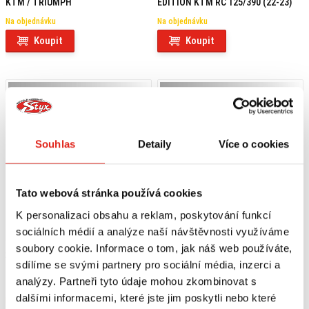
KTM / TRIUMPH
EDITION KTM RC 125/390 (22-23)
Na objednávku
Na objednávku
Koupit
Koupit
Souhlas
Detaily
Více o cookies
Tato webová stránka používá cookies
K personalizaci obsahu a reklam, poskytování funkcí
sociálních médií a analýze naší návštěvnosti využíváme
soubory cookie. Informace o tom, jak náš web používáte,
2 659 Kč
s DPH
2 659 Kč
s DPH
sdílíme se svými partnery pro sociální média, inzerci a
HS MOTO DRŽIAK EČV KTM RC
HS MOTO DRŽIAK EČV KTM RC
analýzy. Partneři tyto údaje mohou zkombinovat s
125/200/390 (22-24)
125/200/390 (22-24)
dalšími informacemi, které jste jim poskytli nebo které
Na objednávku
Na objednávku