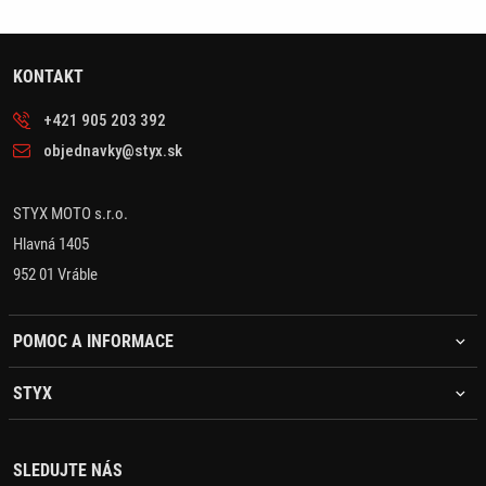
KONTAKT
+421 905 203 392
objednavky@styx.sk
STYX MOTO s.r.o.
Hlavná 1405
952 01 Vráble
POMOC A INFORMACE
STYX
SLEDUJTE NÁS