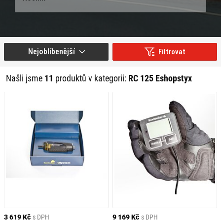
Nejoblíbenější
Filtrovat
Našli jsme
11
produktů v kategorii:
RC 125 Eshopstyx
3 619 Kč
s DPH
9 169 Kč
s DPH