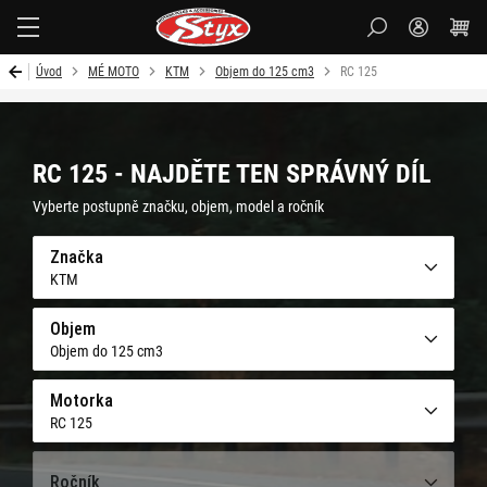
Styx-
cz
Úvod
MÉ MOTO
KTM
Objem do 125 cm3
RC 125
RC 125 - NAJDĚTE TEN SPRÁVNÝ DÍL
Vyberte postupně značku, objem, model a ročník
Značka
KTM
Objem
Objem do 125 cm3
Motorka
RC 125
Ročník