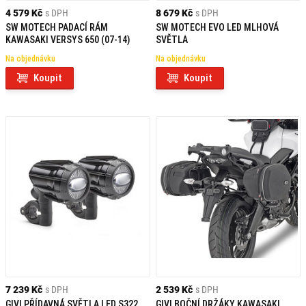
4 579 Kč
s DPH
8 679 Kč
s DPH
SW MOTECH PADACÍ RÁM
SW MOTECH EVO LED MLHOVÁ
KAWASAKI VERSYS 650 (07-14)
SVĚTLA
Na objednávku
Na objednávku
Koupit
Koupit
7 239 Kč
s DPH
2 539 Kč
s DPH
GIVI PŘÍDAVNÁ SVĚTLA LED S322
GIVI BOČNÍ DRŽÁKY KAWASAKI