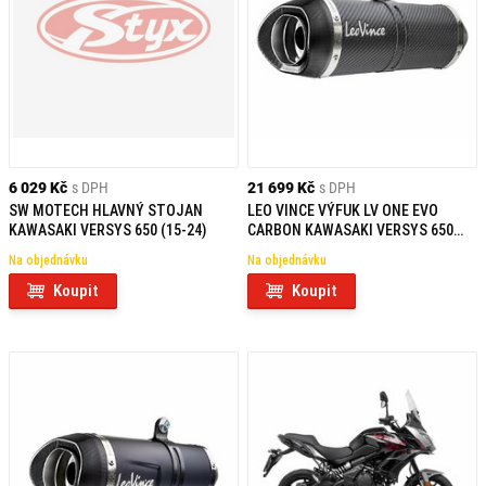
6 029 Kč
s DPH
21 699 Kč
s DPH
SW MOTECH HLAVNÝ STOJAN
LEO VINCE VÝFUK LV ONE EVO
KAWASAKI VERSYS 650 (15-24)
CARBON KAWASAKI VERSYS 650
(2021-2023)
Na objednávku
Na objednávku
Koupit
Koupit