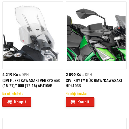
4 219 Kč
s DPH
2 899 Kč
s DPH
GIVI PLEXI KAWASAKI VERSYS 650
GIVI KRYTY RÚK BMW/KAWASAKI
(15-21)/1000 (12-16) AF4105B
HP4103B
Na objednávku
Na objednávku
Koupit
Koupit