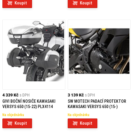
Koupit
Koupit
4 339 Kč
s DPH
3 139 Kč
s DPH
GIVI BOČNÍ NOSIČE KAWASAKI
SW MOTECH PADACÍ PROTEKTOR
VERSYS 650 (15-22) PLX4114
KAWASAKI VERSYS 650 (15-)
Na objednávku
Na objednávku
Koupit
Koupit