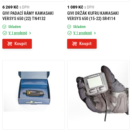
6 269 Kč
s DPH
1 089 Kč
s DPH
GIVI PADACÍ RÁMY KAWASAKI
GIVI DRŽÁK KUFRU KAWASAKI
VERSYS 650 (22) TN4132
VERSYS 650 (15-22) SR4114
Skladem
Skladem
V 1 prodejně
V 1 prodejně
Koupit
Koupit