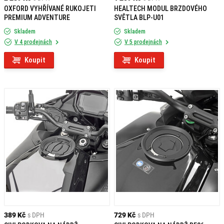
OXFORD VYHŘÍVANÉ RUKOJETI
HEALTECH MODUL BRZDOVÉHO
PREMIUM ADVENTURE
SVĚTLA BLP-U01
Skladem
Skladem
V 4 prodejnách
V 5 prodejnách
Koupit
Koupit
389 Kč
s DPH
729 Kč
s DPH