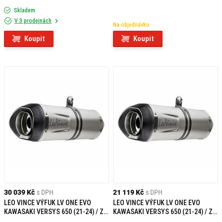
ČERNÉ
KAWASAKI KLE 650 ABS VERSYS
Skladem
(17-26)
V 3 prodejnách
Na objednávku
Koupit
Koupit
30 039 Kč
s DPH
21 119 Kč
s DPH
LEO VINCE VÝFUK LV ONE EVO
LEO VINCE VÝFUK LV ONE EVO
KAWASAKI VERSYS 650 (21-24) / Z
KAWASAKI VERSYS 650 (21-24) / Z
650 RS (22-24) / NINJA/Z 650 (21-
650 RS (22-24) / NINJA/Z 650 (21-