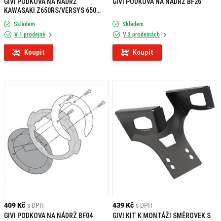
GIVI PODKOVA NA NÁDRŽ
GIVI PODKOVA NA NÁDRŽ BF26
KAWASAKI Z650RS/VERSYS 650
(22) BF71
Skladem
Skladem
V 1 prodejně
V 2 prodejnách
Koupit
Koupit
409 Kč
s DPH
439 Kč
s DPH
GIVI PODKOVA NA NÁDRŽ BF04
GIVI KIT K MONTÁŽI SMĚROVEK S