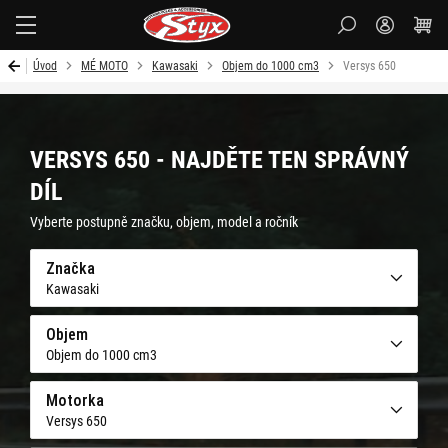
Styx-
cz
Úvod
MÉ MOTO
Kawasaki
Objem do 1000 cm3
Versys 650
VERSYS 650 - NAJDĚTE TEN SPRÁVNÝ
DÍL
Vyberte postupně značku, objem, model a ročník
Značka
Kawasaki
Objem
Objem do 1000 cm3
Motorka
Versys 650