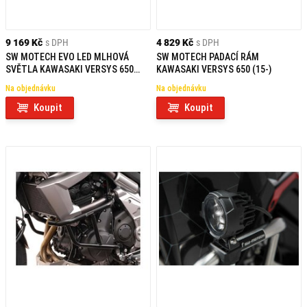
9 169 Kč
s DPH
4 829 Kč
s DPH
SW MOTECH EVO LED MLHOVÁ
SW MOTECH PADACÍ RÁM
SVĚTLA KAWASAKI VERSYS 650
KAWASAKI VERSYS 650 (15-)
(21-)
Na objednávku
Na objednávku
Koupit
Koupit