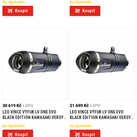
Na objednávku
Na objednávku
25) HOMOLOGOVANÝ
25) NEHOMOLOGOVANÝ
Koupit
Koupit
30 619 Kč
s DPH
21 699 Kč
s DPH
LEO VINCE VÝFUK LV ONE EVO
LEO VINCE VÝFUK LV ONE EVO
BLACK EDITION KAWASAKI VERSYS
BLACK EDITION KAWASAKI VERSYS
650 (21-24) / Z 650 RS (22-24) /
650 (21-24) / Z 650 RS (22-24) /
Na objednávku
Na objednávku
NINJA/Z 650 (21-25)
NINJA/Z 650 (21-25)
HOMOLOGOVANÝ
NEHOMOLOGOVANÝ
Koupit
Koupit