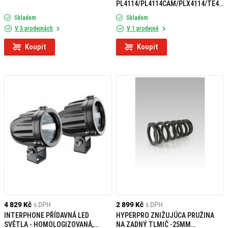
PL4114/PL4114CAM/PLX4114/TE41
14 PRO KAWASAKI VERSYS 650 (15-
Skladem
Skladem
19) IN4114KIT
V 3 prodejnách
V 1 prodejně
Koupit
Koupit
4 829 Kč
s DPH
2 899 Kč
s DPH
INTERPHONE PŘÍDAVNÁ LED
HYPERPRO ZNIŽUJÚCA PRUŽINA
SVĚTLA - HOMOLOGIZOVANÁ,
NA ZADNÝ TLMIČ -25MM