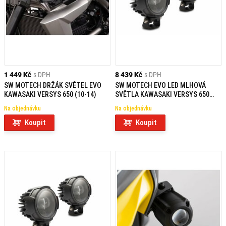
1 449 Kč
s DPH
8 439 Kč
s DPH
SW MOTECH DRŽÁK SVĚTEL EVO
SW MOTECH EVO LED MLHOVÁ
KAWASAKI VERSYS 650 (10-14)
SVĚTLA KAWASAKI VERSYS 650
(10-14)
Na objednávku
Na objednávku
Koupit
Koupit