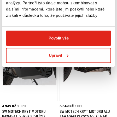
1 039 Kč
s DPH
6 269 Kč
s DPH
analýzy. Partneři tyto údaje mohou zkombinovat s
GIVI DRŽÁK PŘÍDAVNÝCH SVĚTEL
SW MOTECH KRYT MOTORU ALU
dalšími informacemi, které jste jim poskytli nebo které
LS4114
KAWASAKI VERSYS 650 (15-)
získali v důsledku toho, že používáte jejich služby.
Na objednávku
Na objednávku
Koupit
Koupit
Povolit vše
Upravit
4 949 Kč
s DPH
5 549 Kč
s DPH
SW MOTECH KRYT MOTORU
SW MOTECH KRYT MOTORU ALU
KAWASAKI VERSYS 650 (21)
KAWASAKI VERSYS 650 (07-14)