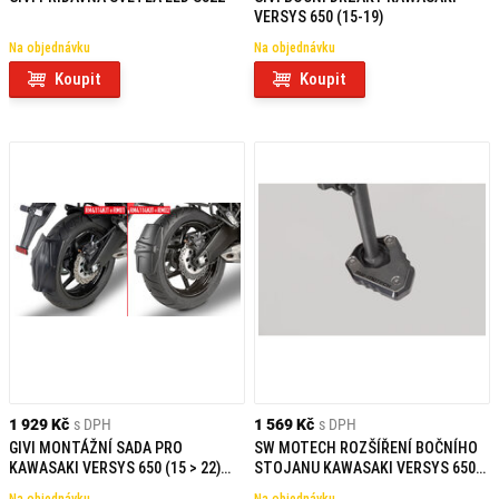
VERSYS 650 (15-19)
Na objednávku
Na objednávku
Koupit
Koupit
1 929 Kč
s DPH
1 569 Kč
s DPH
GIVI MONTÁŽNÍ SADA PRO
SW MOTECH ROZŠÍŘENÍ BOČNÍHO
KAWASAKI VERSYS 650 (15 > 22)
STOJANU KAWASAKI VERSYS 650
RM4114KIT
(15-)/Z H2 (19-)