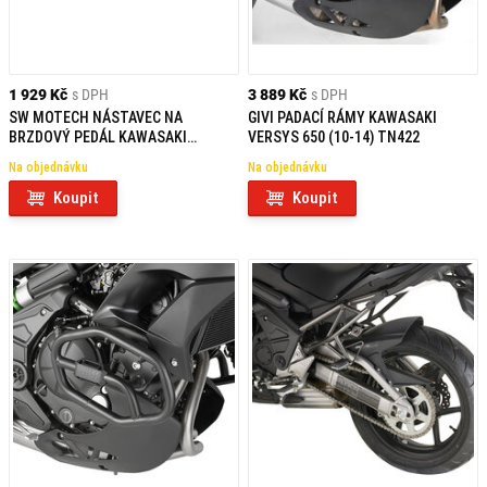
1 929 Kč
s DPH
3 889 Kč
s DPH
SW MOTECH NÁSTAVEC NA
GIVI PADACÍ RÁMY KAWASAKI
BRZDOVÝ PEDÁL KAWASAKI
VERSYS 650 (10-14) TN422
VERSYS 650 (21-)
Na objednávku
Na objednávku
Koupit
Koupit