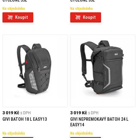
CYCLONE 55L
CYCLONE 35L
Na objednávku
Na objednávku
Koupit
Koupit
3 019 Kč
s DPH
3 019 Kč
s DPH
GIVI BATOH 18 L EASY13
GIVI NEPREMOKAVÝ BATOH 24 L
EASY14
Na objednávku
Na objednávku