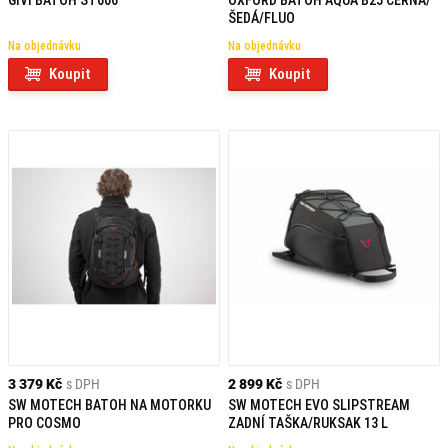
GIVI BATOH ST606
OXFORD BATOH AQUA B25 ČERNÁ/
ŠEDÁ/FLUO
Na objednávku
Na objednávku
Koupit
Koupit
3 379 Kč
s DPH
2 899 Kč
s DPH
SW MOTECH BATOH NA MOTORKU
SW MOTECH EVO SLIPSTREAM
PRO COSMO
ZADNÍ TAŠKA/RUKSAK 13 L