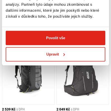
2 049 Kč
s DPH
3 979 Kč
s DPH
analýzy. Partneři tyto údaje mohou zkombinovat s
OXFORD BATOH AQUA B25 ČERNÁ/
GIVI BATOH CORIUM CRM101
dalšími informacemi, které jste jim poskytli nebo které
ŠEDÁ/FLUO
získali v důsledku toho, že používáte jejich služby.
Skladem
Skladem
V 4 prodejnách
V 2 prodejnách
Koupit
Koupit
Povolit vše
Upravit
2 539 Kč
s DPH
2 049 Kč
s DPH