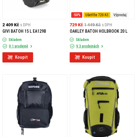
-50%
Ušetříte 720 Kč
Výpredaj
2 409 Kč
s DPH
729 Kč
1 449 Kč
s DPH
GIVI BATOH 15 L EA129B
OAKLEY BATOH HOLBROOK 20 L
Skladem
Skladem
V 1 prodejně
V 3 prodejnách
Koupit
Koupit