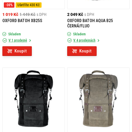
-30%
Ušetříte 430 Kč
1 019 Kč
1 449 Kč
s DPH
2 049 Kč
s DPH
OXFORD BATOH XB25S
OXFORD BATOH AQUA B25
ČERNÁ/FLUO
Skladem
Skladem
V 1 prodejně
V 4 prodejnách
Koupit
Koupit