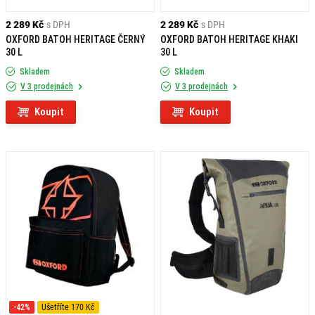
2 289 Kč
s DPH
2 289 Kč
s DPH
OXFORD BATOH HERITAGE ČERNÝ
OXFORD BATOH HERITAGE KHAKI
30 L
30 L
Skladem
Skladem
V 3 prodejnách
V 3 prodejnách
Koupit
Koupit
-42%
Ušetříte 170 Kč