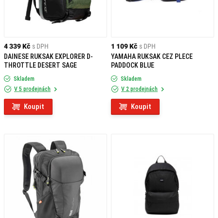
4 339 Kč
s DPH
1 109 Kč
s DPH
DAINESE RUKSAK EXPLORER D-
YAMAHA RUKSAK CEZ PLECE
THROTTLE DESERT SAGE
PADDOCK BLUE
Skladem
Skladem
V 5 prodejnách
V 2 prodejnách
Koupit
Koupit