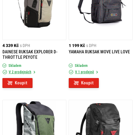
4 339 Kč
s DPH
1 199 Kč
s DPH
DAINESE RUKSAK EXPLORER D-
YAMAHA RUKSAK MOVE LIVE LOVE
THROTTLE PEYOTE
Skladem
Skladem
V 2 prodejnách
V 1 prodejně
Koupit
Koupit