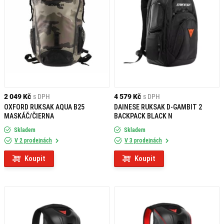
2 049 Kč
s DPH
4 579 Kč
s DPH
OXFORD RUKSAK AQUA B25
DAINESE RUKSAK D-GAMBIT 2
MASKÁČ/ČIERNA
BACKPACK BLACK N
Skladem
Skladem
V 2 prodejnách
V 3 prodejnách
Koupit
Koupit