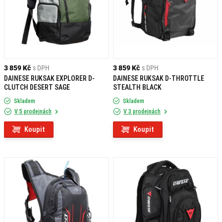
3 859 Kč
s DPH
3 859 Kč
s DPH
DAINESE RUKSAK EXPLORER D-
DAINESE RUKSAK D-THROTTLE
CLUTCH DESERT SAGE
STEALTH BLACK
Skladem
Skladem
V 5 prodejnách
V 3 prodejnách
Koupit
Koupit