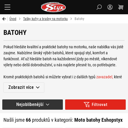
Styx-
cz
Úvod
Tašky, kufry a brašny na motorku
Batohy
BATOHY
Pokud hledáte kvalitní a praktické batohy na motorku, naše nabídka vás jistě
zaujme. Nabízíme široký výběr batohů, které spojují styl, komfort a
funkčnost. Ať už hledáte batoh na každodenní jízdy po městě, víkendové
výlety nebo delší dobrodružství, u nás najdete přesně to, co potřebujete.
Kromě praktických batohů si můžete vybrat i z dalších typů
zavazadel,
které
se přizpůsobí různým stylům jízdy i potřebám. Na delší cesty jsou ideální
Zobrazit více
horní nebo boční kufry – plastové či hliníkové, které nabízejí odolnost a
bezpečné uložení věcí. Pokud dáváte přednost flexibilitě, sáhněte po
tankvacích
nebo
zadních taškách
, které se snadno upevňují a poskytují rychlý
Nejoblíbenější
Filtrovat
přístup k důležitým drobnostem.
Do výbavy se hodí také
nepromokavé pytle,
kožené brašny
či
role,
které
Našli jsme
66
produktů v kategorii:
Moto batohy Eshopstyx
kromě funkčnosti dodají motorce i stylový vzhled. Kratší trasy nebo městské