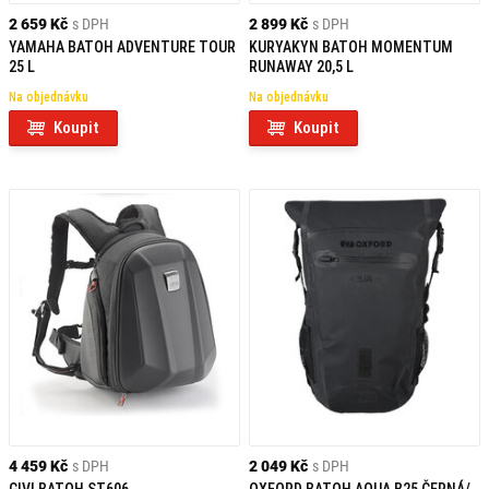
2 659 Kč
s DPH
2 899 Kč
s DPH
YAMAHA BATOH ADVENTURE TOUR
KURYAKYN BATOH MOMENTUM
25 L
RUNAWAY 20,5 L
Na objednávku
Na objednávku
Koupit
Koupit
4 459 Kč
s DPH
2 049 Kč
s DPH