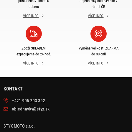
příslušenství ihned k
objednávky nad 2499 kč v
odběru
rámci ČR
VÍCE INFO
VÍCE INFO
Zboží SKLADEM
Výměna velikosti ZDARMA
expedujeme do 24 hod.
do 30 dnů
VÍCE INFO
VÍCE INFO
KONTAKT
+421 905 203 392
objednavky@styx.sk
STYX MOTO s.r.o.