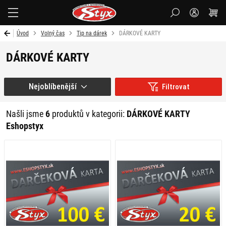
Styx-
cz
Úvod
Volný čas
Tip na dárek
DÁRKOVÉ KARTY
DÁRKOVÉ KARTY
Nejoblíbenější
Filtrovat
Našli jsme
6
produktů v kategorii:
DÁRKOVÉ KARTY
Eshopstyx