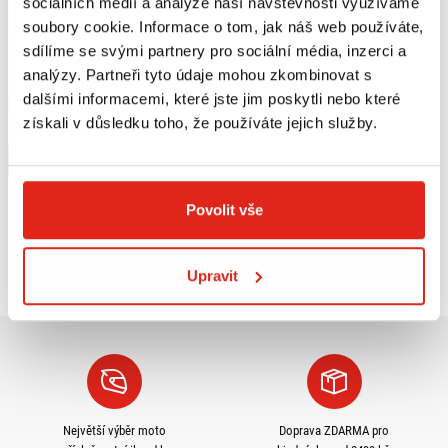
sociálních médií a analýze naší návštěvnosti využíváme
soubory cookie. Informace o tom, jak náš web používáte,
sdílíme se svými partnery pro sociální média, inzerci a
1 209 Kč
s DPH
2 419 Kč
s DPH
analýzy. Partneři tyto údaje mohou zkombinovat s
DÁRKOVÁ KARTA V HODNOTĚ 50 €
DÁRKOVÁ KARTA V HODNOTĚ 100 €
dalšími informacemi, které jste jim poskytli nebo které
Skladem
Skladem
získali v důsledku toho, že používáte jejich služby.
V 4 prodejnách
V 4 prodejnách
Koupit
Koupit
Povolit vše
Prohlédli jste si
6
z
6
produktů
Upravit
Největší výběr moto
Doprava ZDARMA pro