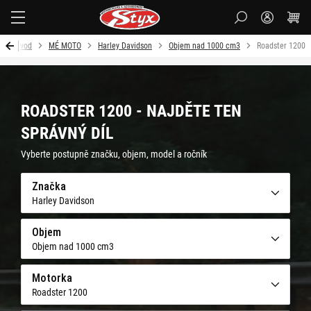
Styx-
cz
Úvod
MÉ MOTO
Harley Davidson
Objem nad 1000 cm3
Roadster 1200
ROADSTER 1200 - NAJDĚTE TEN
SPRÁVNÝ DÍL
Vyberte postupně značku, objem, model a ročník
Značka
Harley Davidson
Objem
Objem nad 1000 cm3
Motorka
Roadster 1200