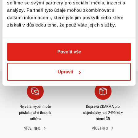
SW MOTECH LEVÁ BOČNÍ TAŠKA
sdílíme se svými partnery pro sociální média, inzerci a
LC2 13,5 L
analýzy. Partneři tyto údaje mohou zkombinovat s
Na objednávku
dalšími informacemi, které jste jim poskytli nebo které
Koupit
získali v důsledku toho, že používáte jejich služby.
Prohlédli jste si
3
z
3
produktů
Povolit vše
Upravit
Největší výběr moto
Doprava ZDARMA pro
příslušenství ihned k
objednávky nad 2499 kč v
odběru
rámci ČR
VÍCE INFO
VÍCE INFO