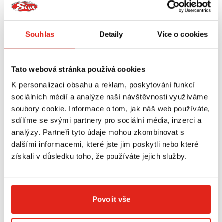
2 289 Kč
s DPH
4 829 Kč
s DPH
OXFORD VYHŘÍVANÉ RUKOJETI
INTERPHONE PŘÍDAVNÁ LED
Souhlas
Detaily
Více o cookies
PREMIUM ADVENTURE
SVĚTLA - HOMOLOGIZOVANÁ,
ČERNÉ
Skladem
Skladem
V 4 prodejnách
V 3 prodejnách
Tato webová stránka používá cookies
Koupit
Koupit
K personalizaci obsahu a reklam, poskytování funkcí
sociálních médií a analýze naší návštěvnosti využíváme
soubory cookie. Informace o tom, jak náš web používáte,
sdílíme se svými partnery pro sociální média, inzerci a
analýzy. Partneři tyto údaje mohou zkombinovat s
dalšími informacemi, které jste jim poskytli nebo které
získali v důsledku toho, že používáte jejich služby.
Povolit vše