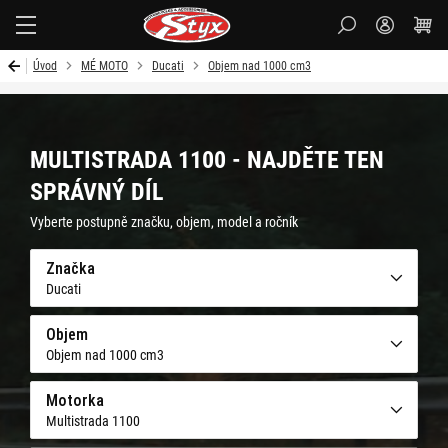
Styx-
cz
Úvod
MÉ MOTO
Ducati
Objem nad 1000 cm3
MULTISTRADA 1100 - NAJDĚTE TEN
SPRÁVNÝ DÍL
Vyberte postupně značku, objem, model a ročník
Značka
Ducati
Objem
Objem nad 1000 cm3
Motorka
Multistrada 1100