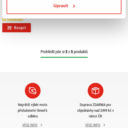
Upravit
7 239 Kč
s DPH
GIVI PŘÍDAVNÁ SVĚTLA LED S322
Na objednávku
Koupit
Prohlédli jste si
5
z
5
produktů
Největší výběr moto
Doprava ZDARMA pro
příslušenství ihned k
objednávky nad 2499 kč v
odběru
rámci ČR
VÍCE INFO
VÍCE INFO