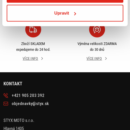
odběru
rámci ČR
VÍCE INFO
VÍCE INFO
Upravit
Zboží SKLADEM
Výměna velikosti ZDARMA
expedujeme do 24 hod.
do 30 dnů
VÍCE INFO
VÍCE INFO
KONTAKT
+421 905 203 392
objednavky@styx.sk
STYX MOTO s.r.o.
Hlavná 1405