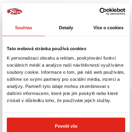
1 209 Kč
s DPH
HEALTECH MODUL BRZDOVÉHO
SVĚTLA BLP-U01
Skladem
Souhlas
Detaily
Více o cookies
V 5 prodejnách
Koupit
Tato webová stránka používá cookies
K personalizaci obsahu a reklam, poskytování funkcí
sociálních médií a analýze naší návštěvnosti využíváme
Prohlédli jste si
1
z
1
produktů
soubory cookie. Informace o tom, jak náš web používáte,
sdílíme se svými partnery pro sociální média, inzerci a
analýzy. Partneři tyto údaje mohou zkombinovat s
dalšími informacemi, které jste jim poskytli nebo které
získali v důsledku toho, že používáte jejich služby.
Největší výběr moto
Doprava ZDARMA pro
Povolit vše
příslušenství ihned k
objednávky nad 2499 kč v