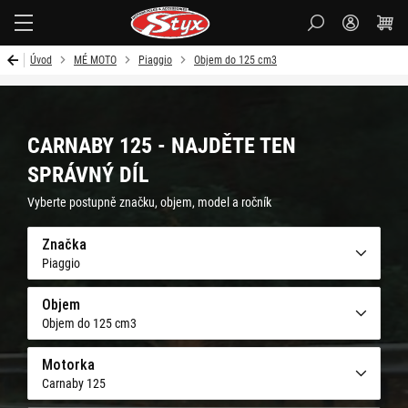
Styx-
cz
Úvod
MÉ MOTO
Piaggio
Objem do 125 cm3
CARNABY 125 - NAJDĚTE TEN
SPRÁVNÝ DÍL
Vyberte postupně značku, objem, model a ročník
Značka
Piaggio
Objem
Objem do 125 cm3
Motorka
Carnaby 125