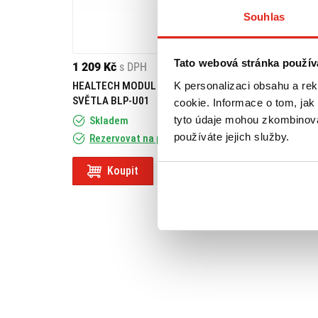
Souhlas
Tato webová stránka použív
1 209 Kč
s DPH
2 319 Kč
s DPH
K personalizaci obsahu a re
HEALTECH MODUL BRZDOVÉHO
GIVI DRŽÁK KUFR
SVĚTLA BLP-U01
TYPHOON 50-125
cookie. Informace o tom, jak
tyto údaje mohou zkombinovat
Skladem
používáte jejich služby.
Rezervovat na prodejně
Na objednávku
Koupit
Koupit