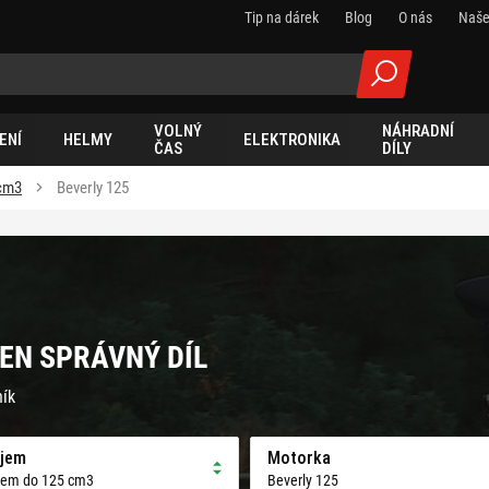
Tip na dárek
Blog
O nás
Naše
VOLNÝ
NÁHRADNÍ
ENÍ
HELMY
ELEKTRONIKA
ČAS
DÍLY
cm3
Beverly 125
TEN SPRÁVNÝ DÍL
ník
jem
Motorka
jem do 125 cm3
Beverly 125