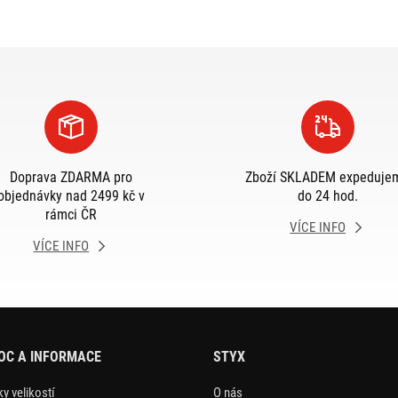
Doprava ZDARMA pro
Zboží SKLADEM expeduje
objednávky nad 2499 kč v
do 24 hod.
rámci ČR
VÍCE INFO
VÍCE INFO
OC A INFORMACE
STYX
y velikostí
O nás