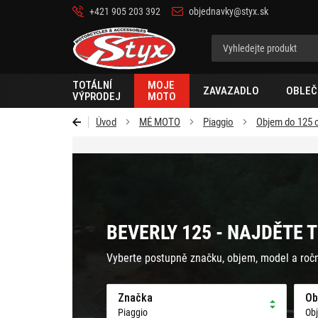
+421 905 203 392
objednavky@styx.sk
Styx-
cz
TOTÁLNÍ
MOJE
ZAVAZADLO
OBLEČ
VÝPRODEJ
MOTO
Úvod
MÉ MOTO
Piaggio
Objem do 125 
BEVERLY 125 - NAJDĚTE 
Vyberte postupně značku, objem, model a roč
Značka
Ob
Piaggio
Ob