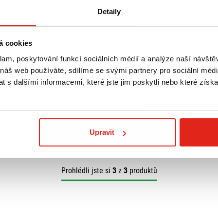
Detaily
á cookies
849 Kč
s DPH
klam, poskytování funkcí sociálních médií a analýze naší návšt
IČ MONOLOCK
GIVI ZADNÍ NOSIČ MONOLOCK
/TOURER E344
PIAGGIO BEVERLY 125-250-400
 náš web používáte, sdílíme se svými partnery pro sociální média
(04)/500 (03-04) E341
 s dalšími informacemi, které jste jim poskytli nebo které získa
Na objednávku
Koupit
Upravit
Prohlédli jste si
3
z
3
produktů