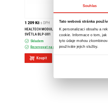
Souhlas
Tato webová stránka použív
1 209 Kč
s DPH
779 Kč
s DPH
K personalizaci obsahu a re
HEALTECH MODUL BRZDOVÉHO
GIVI ZADNÍ NOS
SVĚTLA BLP-U01
PIAGGIO BEVERLY
cookie. Informace o tom, jak
tyto údaje mohou zkombinovat
Skladem
používáte jejich služby.
Rezervovat na prodejně
Na objednávku
Koupit
Koupit