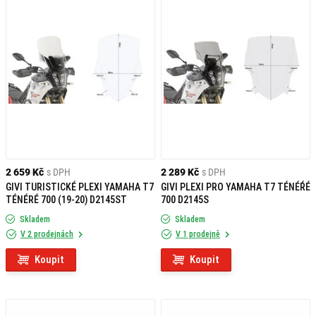
2 659 Kč
s DPH
2 289 Kč
s DPH
GIVI TURISTICKÉ PLEXI YAMAHA T7
GIVI PLEXI PRO YAMAHA T7 TÉNÉŔÉ
TÉNÉRÉ 700 (19-20) D2145ST
700 D2145S
Skladem
Skladem
V 2 prodejnách
V 1 prodejně
Koupit
Koupit