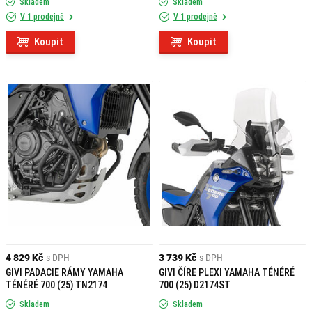
Skladem
Skladem
V 1 prodejně
V 1 prodejně
Koupit
Koupit
4 829 Kč
s DPH
3 739 Kč
s DPH
GIVI PADACIE RÁMY YAMAHA
GIVI ČÍRE PLEXI YAMAHA TÉNÉRÉ
TÉNÉRÉ 700 (25) TN2174
700 (25) D2174ST
Skladem
Skladem