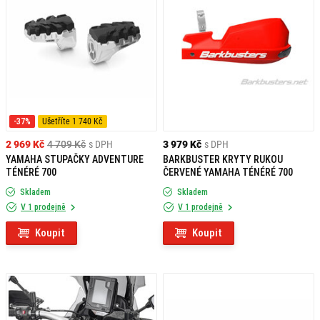
-37%
Ušetříte 1 740 Kč
2 969 Kč
4 709 Kč
s DPH
3 979 Kč
s DPH
YAMAHA STUPAČKY ADVENTURE
BARKBUSTER KRYTY RUKOU
TÉNÉRÉ 700
ČERVENÉ YAMAHA TÉNÉRÉ 700
Skladem
Skladem
V 1 prodejně
V 1 prodejně
Koupit
Koupit