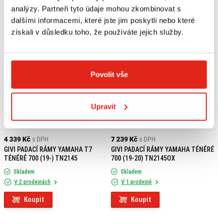
analýzy. Partneři tyto údaje mohou zkombinovat s
dalšími informacemi, které jste jim poskytli nebo které
získali v důsledku toho, že používáte jejich služby.
Povolit vše
Upravit
4 339 Kč
s DPH
7 239 Kč
s DPH
GIVI PADACÍ RÁMY YAMAHA T7
GIVI PADACÍ RÁMY YAMAHA TÉNÉRÉ
TÉNÉRÉ 700 (19-) TN2145
700 (19-20) TN2145OX
Skladem
Skladem
V 2 prodejnách
V 1 prodejně
Koupit
Koupit