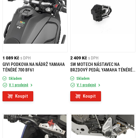
1 089 Kč
s DPH
2 409 Kč
s DPH
GIVI PODKOVA NA NÁDRŽ YAMAHA
SW MOTECH NÁSTAVEC NA
TÉNÉRÉ 700 BF61
BRZDOVÝ PEDÁL YAMAHA TÉNÉRÉ
700 (19-21)
Skladem
Skladem
V 1 prodejně
V 1 prodejně
Koupit
Koupit