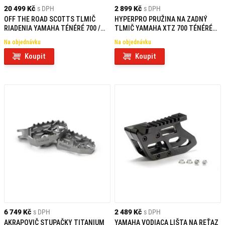
20 499 Kč
s DPH
2 899 Kč
s DPH
OFF THE ROAD SCOTTS TLMIČ
HYPERPRO PRUŽINA NA ZADNÝ
RIADENIA YAMAHA TÉNÉRÉ 700 /
TLMIČ YAMAHA XTZ 700 TÉNÉRÉ
RALLY (25-)
700 (25-26)
Na objednávku
Na objednávku
Koupit
Koupit
6 749 Kč
s DPH
2 489 Kč
s DPH
AKRAPOVIČ STUPAČKY TITANIUM
YAMAHA VODIACA LIŠTA NA REŤAZ