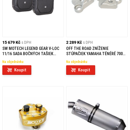
15 679 Kč
s DPH
2 289 Kč
s DPH
SW MOTECH LEGEND GEAR V-LOC
OFF THE ROAD ZNÍŽENIE
11/16 SADA BOČNÝCH TAŠIEK
STÚPAČIEK YAMAHA TÉNÉRÉ 700
YAMAHA TÉNÉRÉ 700 MODELY (19-)
(19-)
Na objednávku
Na objednávku
Koupit
Koupit