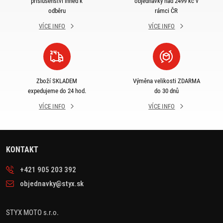
příslušenství ihned k
objednávky nad 2499 kč v
odběru
rámci ČR
VÍCE INFO
VÍCE INFO
Zboží SKLADEM
Výměna velikosti ZDARMA
expedujeme do 24 hod.
do 30 dnů
VÍCE INFO
VÍCE INFO
KONTAKT
+421 905 203 392
objednavky@styx.sk
STYX MOTO s.r.o.