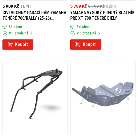
5 909 Kč
s DPH
5 789 Kč
8 199 Kč
s DPH
GIVI VRCHNÝ PADACÍ RÁM YAMAHA
YAMAHA VYSOKÝ PREDNÝ BLATNÍK
TÉNÉRÉ 700/RALLY (25-26)
PRE XT 700 TÉNÉRÉ BIELY
TNH2174
Skladem
Skladem
V 1 prodejně
V 1 prodejně
Koupit
Koupit