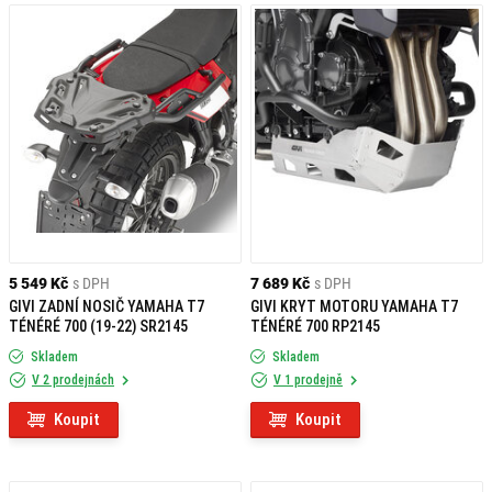
5 549 Kč
s DPH
7 689 Kč
s DPH
GIVI ZADNÍ NOSIČ YAMAHA T7
GIVI KRYT MOTORU YAMAHA T7
TÉNÉRÉ 700 (19-22) SR2145
TÉNÉRÉ 700 RP2145
Skladem
Skladem
V 2 prodejnách
V 1 prodejně
Koupit
Koupit