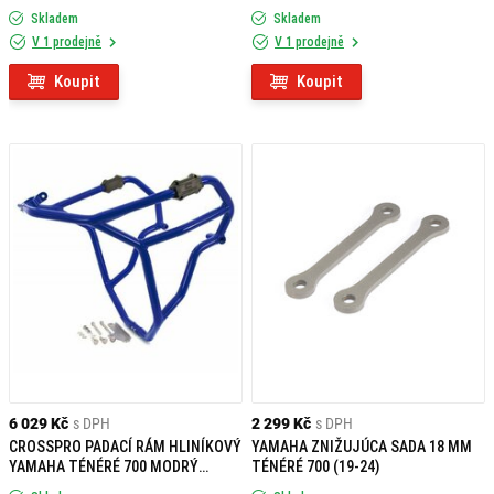
(EURO5 MODEL)
MATNÝ (EURO5 MODEL)
Skladem
Skladem
V 1 prodejně
V 1 prodejně
Koupit
Koupit
6 029 Kč
s DPH
2 299 Kč
s DPH
CROSSPRO PADACÍ RÁM HLINÍKOVÝ
YAMAHA ZNIŽUJÚCA SADA 18 MM
YAMAHA TÉNÉRÉ 700 MODRÝ
TÉNÉRÉ 700 (19-24)
(EURO5 MODEL)