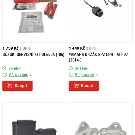
1 759 Kč
s DPH
1 449 Kč
s DPH
SUZUKI SERVISNÍ KIT DL650A (-06)
YAMAHA DRŽÁK SPZ LPH - MT-07
(2014-)
Skladem
Skladem
V 1 prodejně
V 1 prodejně
Koupit
Koupit