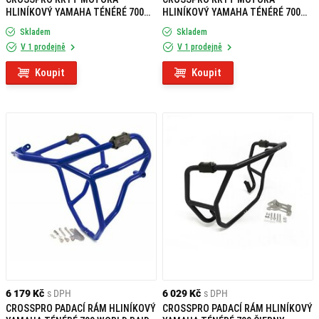
HLINÍKOVÝ YAMAHA TÉNÉRÉ 700
HLINÍKOVÝ YAMAHA TÉNÉRÉ 700
ČIERNY MATNÝ
ČIERNY LESKLÝ
Skladem
Skladem
V 1 prodejně
V 1 prodejně
Koupit
Koupit
6 179 Kč
s DPH
6 029 Kč
s DPH
CROSSPRO PADACÍ RÁM HLINÍKOVÝ
CROSSPRO PADACÍ RÁM HLINÍKOVÝ