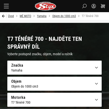
Styx-
cz
Úvod
MÉ MOTO
Yamaha
Objem do 1000 cm3
T7 Ténéré 700
T7 TÉNÉRÉ 700 - NAJDĚTE TEN
SPRÁVNÝ DÍL
Vyberte postupně značku, objem, model a ročník
Značka
Yamaha
Objem
Objem do 1000 cm3
Motorka
T7 Ténéré 700