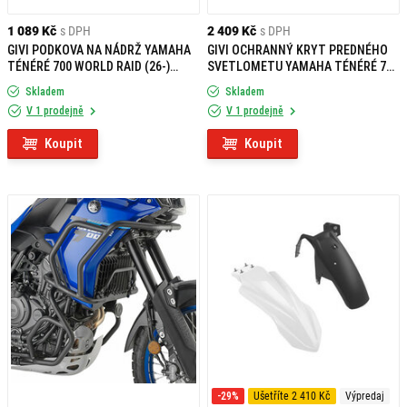
1 089 Kč
s DPH
2 409 Kč
s DPH
GIVI PODKOVA NA NÁDRŽ YAMAHA
GIVI OCHRANNÝ KRYT PREDNÉHO
TÉNÉRÉ 700 WORLD RAID (26-)
SVETLOMETU YAMAHA TÉNÉRÉ 700
BF101
(25-26) HLP2174ST
Skladem
Skladem
V 1 prodejně
V 1 prodejně
Koupit
Koupit
-29%
Ušetříte 2 410 Kč
Výpredaj