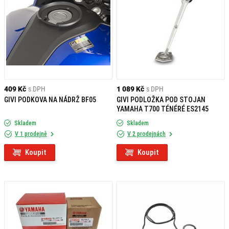
409 Kč
s DPH
1 089 Kč
s DPH
GIVI PODKOVA NA NÁDRŽ BF05
GIVI PODLOŽKA POD STOJAN
YAMAHA T700 TÉNÉRÉ ES2145
Skladem
Skladem
V 1 prodejně
V 2 prodejnách
Koupit
Koupit