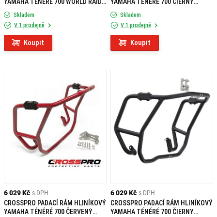
YAMAHA TÉNÉRÉ 700 WORLD RAID
YAMAHA TÉNÉRÉ 700 ČIERNY
MODRÝ
(EURO5 MODEL)
Skladem
Skladem
V 1 prodejně
V 1 prodejně
Koupit
Koupit
6 029 Kč
s DPH
6 029 Kč
s DPH
CROSSPRO PADACÍ RÁM HLINÍKOVÝ
CROSSPRO PADACÍ RÁM HLINÍKOVÝ
YAMAHA TÉNÉRÉ 700 ČERVENÝ
YAMAHA TÉNÉRÉ 700 ČIERNY