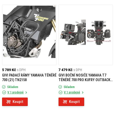
5 789 Kč
s DPH
7 479 Kč
s DPH
GIVI PADACÍ RÁMY YAMAHA TÉNÉRÉ
GIVI BOČNÍ NOSIČE YAMAHA T7
700 (21) TN2158
TÉNÉRÉ 700 PRO KUFRY OUTBACK
PLO2145CAM
Skladem
Skladem
V 1 prodejně
V 1 prodejně
Koupit
Koupit