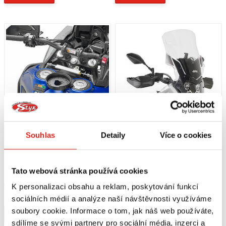
Souhlas
Detaily
Více o cookies
1 089 Kč
s DPH
2 659 Kč
s DPH
GIVI PODKOVKA NA NÁDRŽ YAMAHA
GIVI PLEXI PRŮHLEDNÉ YAMAHA
Tato webová stránka používá cookies
TÉNÉRÉ 700 WORLD RAID (22) BF75
TÉNÉRÉ 700 WORLD RAID (22)
D2165ST
Skladem
Skladem
K personalizaci obsahu a reklam, poskytování funkcí
V 1 prodejně
V 1 prodejně
sociálních médií a analýze naší návštěvnosti využíváme
soubory cookie. Informace o tom, jak náš web používáte,
Koupit
Koupit
sdílíme se svými partnery pro sociální média, inzerci a