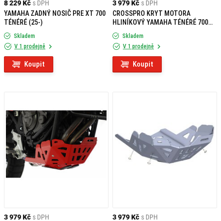
8 229 Kč
s DPH
3 979 Kč
s DPH
YAMAHA ZADNÝ NOSIČ PRE XT 700
CROSSPRO KRYT MOTORA
TÉNÉRÉ (25-)
HLINÍKOVÝ YAMAHA TÉNÉRÉ 700
MODRÝ
Skladem
Skladem
V 1 prodejně
V 1 prodejně
Koupit
Koupit
3 979 Kč
s DPH
3 979 Kč
s DPH