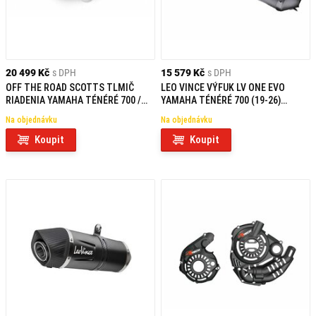
20 499 Kč
s DPH
15 579 Kč
s DPH
OFF THE ROAD SCOTTS TLMIČ
LEO VINCE VÝFUK LV ONE EVO
RIADENIA YAMAHA TÉNÉRÉ 700 /
YAMAHA TÉNÉRÉ 700 (19-26)
RALLY / EXTREME / RALLY (19-)
NEHOMOLOGOVANÝ
Na objednávku
Na objednávku
Koupit
Koupit