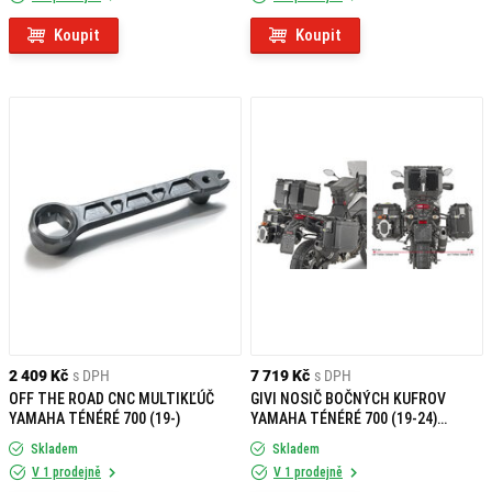
Koupit
Koupit
2 409 Kč
s DPH
7 719 Kč
s DPH
OFF THE ROAD CNC MULTIKĽÚČ
GIVI NOSIČ BOČNÝCH KUFROV
YAMAHA TÉNÉRÉ 700 (19-)
YAMAHA TÉNÉRÉ 700 (19-24)
PLOS2145CAM
Skladem
Skladem
V 1 prodejně
V 1 prodejně