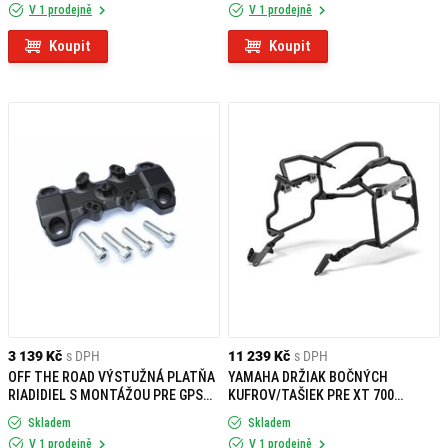
V 1 prodejně
V 1 prodejně
Koupit
Koupit
3 139 Kč
s DPH
11 239 Kč
s DPH
OFF THE ROAD VÝSTUŽNÁ PLATŇA
YAMAHA DRŽIAK BOČNÝCH
RIADIDIEL S MONTÁŽOU PRE GPS
KUFROV/TAŠIEK PRE XT 700
YAMAHA TÉNÉRÉ 700
TÉNÉRÉ (25-)
Skladem
Skladem
V 1 prodejně
V 1 prodejně