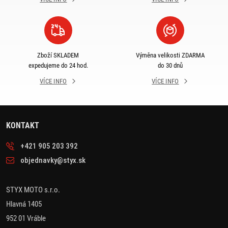
Zboží SKLADEM
Výměna velikosti ZDARMA
expedujeme do 24 hod.
do 30 dnů
VÍCE INFO
VÍCE INFO
KONTAKT
+421 905 203 392
objednavky@styx.sk
STYX MOTO s.r.o.
Hlavná 1405
952 01 Vráble