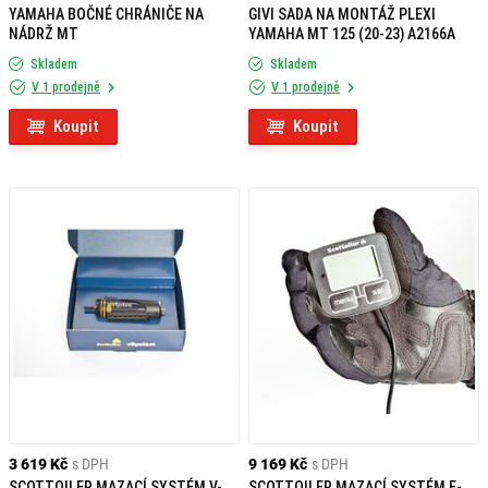
YAMAHA BOČNÉ CHRÁNIČE NA
GIVI SADA NA MONTÁŽ PLEXI
NÁDRŽ MT
YAMAHA MT 125 (20-23) A2166A
Skladem
Skladem
V 1 prodejně
V 1 prodejně
Koupit
Koupit
3 619 Kč
s DPH
9 169 Kč
s DPH
SCOTTOILER MAZACÍ SYSTÉM V-
SCOTTOILER MAZACÍ SYSTÉM E-