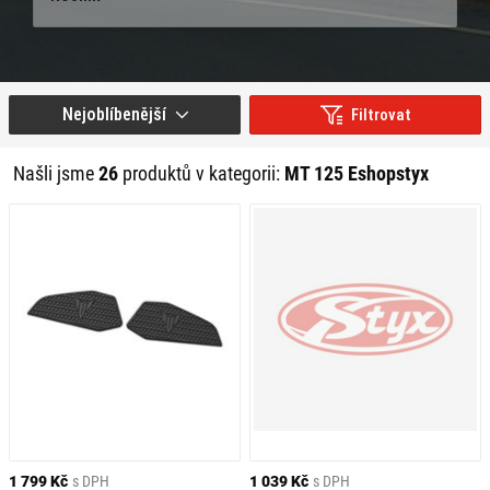
Nejoblíbenější
Filtrovat
Našli jsme
26
produktů v kategorii:
MT 125 Eshopstyx
1 799 Kč
s DPH
1 039 Kč
s DPH