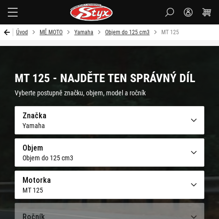
Styx-
cz
Úvod
MÉ MOTO
Yamaha
Objem do 125 cm3
MT 125
MT 125 - NAJDĚTE TEN SPRÁVNÝ DÍL
Vyberte postupně značku, objem, model a ročník
Značka
Yamaha
Objem
Objem do 125 cm3
Motorka
MT 125
Ročník