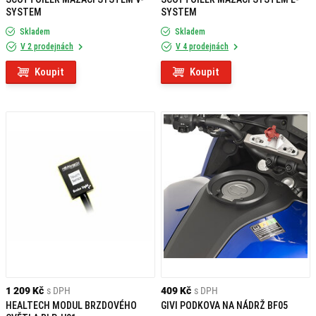
SYSTEM
SYSTEM
Skladem
Skladem
V 2 prodejnách
V 4 prodejnách
Koupit
Koupit
1 209 Kč
s DPH
409 Kč
s DPH
HEALTECH MODUL BRZDOVÉHO
GIVI PODKOVA NA NÁDRŽ BF05