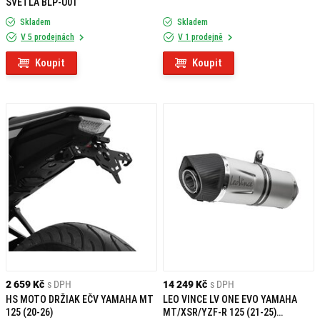
SVĚTLA BLP-U01
Skladem
Skladem
V 5 prodejnách
V 1 prodejně
Koupit
Koupit
2 659 Kč
s DPH
14 249 Kč
s DPH
HS MOTO DRŽIAK EČV YAMAHA MT
LEO VINCE LV ONE EVO YAMAHA
125 (20-26)
MT/XSR/YZF-R 125 (21-25)