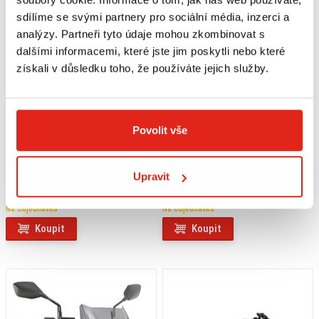
sdílíme se svými partnery pro sociální média, inzerci a
analýzy. Partneři tyto údaje mohou zkombinovat s
dalšími informacemi, které jste jim poskytli nebo které
získali v důsledku toho, že používáte jejich služby.
Povolit vše
4 099 Kč
s DPH
23 149 Kč
s DPH
GIVI DRŽIAK KUFRA YAMAHA MT
LEO VINCE VÝFUK LV ONE EVO
Upravit
125 (20-23) SR2166
CARBON S KATALYZÁTOREM
YAMAHA YZF-R/MT 125
Na objednávku
Na objednávku
Koupit
Koupit