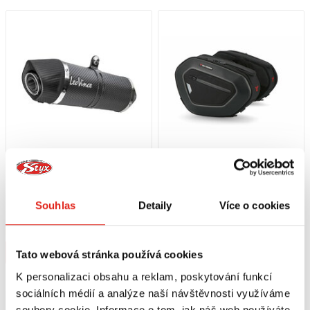
17 849 Kč
s DPH
9 169 Kč
s DPH
LEO VINCE VÝFUK LV ONE EVO
SW MOTECH PRO BLAZE H BOČNÉ
Souhlas
Detaily
Více o cookies
CARBON YAMAHA YZF-R/MT/XSR
TAŠKY YAMAHA MT-125 (19-)
125
Na objednávku
Na objednávku
Koupit
Koupit
Tato webová stránka používá cookies
K personalizaci obsahu a reklam, poskytování funkcí
sociálních médií a analýze naší návštěvnosti využíváme
soubory cookie. Informace o tom, jak náš web používáte,