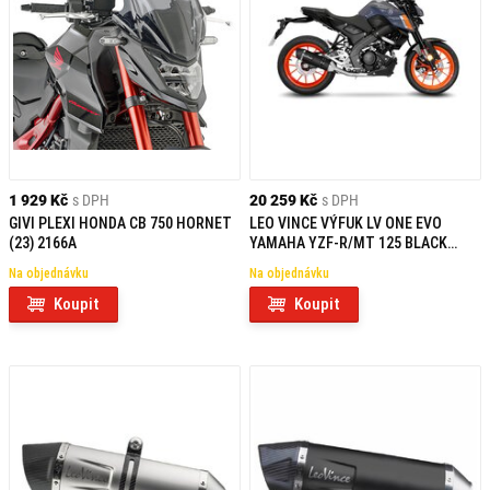
1 929 Kč
s DPH
20 259 Kč
s DPH
GIVI PLEXI HONDA CB 750 HORNET
LEO VINCE VÝFUK LV ONE EVO
(23) 2166A
YAMAHA YZF-R/MT 125 BLACK
EDITION
Na objednávku
Na objednávku
Koupit
Koupit