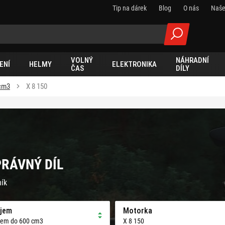
Tip na dárek
Blog
O nás
Naše
VOLNÝ
NÁHRADNÍ
ENÍ
HELMY
ELEKTRONIKA
ČAS
DÍLY
cm3
X 8 150
PRÁVNÝ DÍL
ník
jem
Motorka
jem do 600 cm3
X 8 150