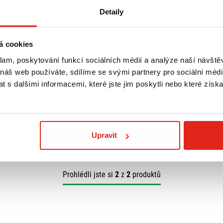
Detaily
á cookies
klam, poskytování funkcí sociálních médií a analýze naší návšt
IO X8/X-EVO
 náš web používáte, sdílíme se svými partnery pro sociální média
 s dalšími informacemi, které jste jim poskytli nebo které získa
Doprava ZDARMA
Upravit
Prohlédli jste si
2
z
2
produktů