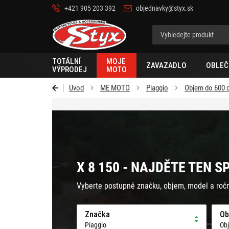
+421 905 203 392
objednavky@styx.sk
Styx-
cz
TOTÁLNÍ
MOJE
ZAVAZADLO
OBLEČ
VÝPRODEJ
MOTO
Úvod
MÉ MOTO
Piaggio
Objem do 600 
X 8 150 - NAJDĚTE TEN S
Vyberte postupně značku, objem, model a roč
Značka
Ob
Piaggio
Ob