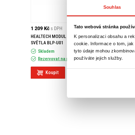
Souhlas
Tato webová stránka použív
1 209 Kč
s DPH
3 379 Kč
s DPH
K personalizaci obsahu a re
HEALTECH MODUL BRZDOVÉHO
GIVI PLEXI PIAGG
SVĚTLA BLP-U01
D500ST
cookie. Informace o tom, jak
tyto údaje mohou zkombinovat
Skladem
používáte jejich služby.
Rezervovat na prodejně
Na objednávku
- 
Koupit
Koupit