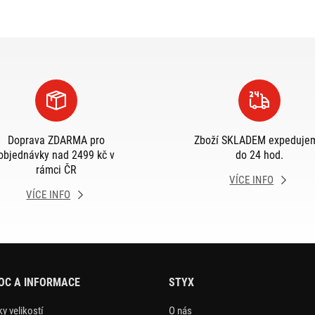
Doprava ZDARMA pro
Zboží SKLADEM expeduje
objednávky nad 2499 kč v
do 24 hod.
rámci ČR
VÍCE INFO
VÍCE INFO
OC A INFORMACE
STYX
y velikostí
O nás